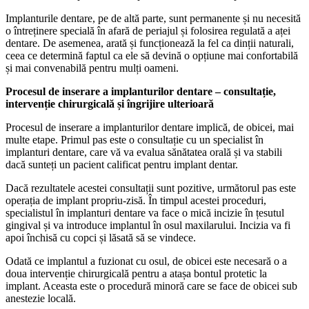
Implanturile dentare, pe de altă parte, sunt permanente și nu necesită
o întreținere specială în afară de periajul și folosirea regulată a aței
dentare. De asemenea, arată și funcționează la fel ca dinții naturali,
ceea ce determină faptul ca ele să devină o opțiune mai confortabilă
și mai convenabilă pentru mulți oameni.
Procesul de inserare a implanturilor dentare – consultație,
intervenție chirurgicală și îngrijire ulterioară
Procesul de inserare a implanturilor dentare implică, de obicei, mai
multe etape. Primul pas este o consultație cu un specialist în
implanturi dentare, care vă va evalua sănătatea orală și va stabili
dacă sunteți un pacient calificat pentru implant dentar.
Dacă rezultatele acestei consultații sunt pozitive, următorul pas este
operația de implant propriu-zisă. În timpul acestei proceduri,
specialistul în implanturi dentare va face o mică incizie în țesutul
gingival și va introduce implantul în osul maxilarului. Incizia va fi
apoi închisă cu copci și lăsată să se vindece.
Odată ce implantul a fuzionat cu osul, de obicei este necesară o a
doua intervenție chirurgicală pentru a atașa bontul protetic la
implant. Aceasta este o procedură minoră care se face de obicei sub
anestezie locală.