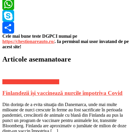
LinkedIn
WhatsApp
Skype
Cele mai bune teste DGPCI numai pe
Share
https://chestionareauto.ro/
. Ia permisul mai usor invatand de pe
acest site!
Articole asemanatoare
Stiri de ultima ora din Sanatate
Finlandezii își vaccinează nurcile împotriva Covid
Din dorinţa de a evita situaţia din Danemarca, unde mai multe
milioane de nurci crescute în ferme au fost sacrificate în perioada
pandemiei, crescătorii de animale cu blană din Finlanda au pus la
punct un program de vaccinare pentru animalele lor, transmite
Bloomberg. Finlanda are aproximativ o jumătate de milion de doze
dintr-un vaccin împotriva […]