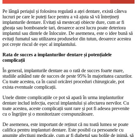
Pe lângă periajul și folosirea regulată a aței dentare, există câteva
lucruri pe care le puteți face pentru a vă ajuta să vă întrețineți
implanturile dentare. Evitați să mestecați obiecte dure, cum ar fi
gheața sau bomboanele tari, deoarece acest lucru poate deteriora
implantul sau dintele de înlocuire. De asemenea, este o idee bună să
evitați fumatul sau utilizarea produselor din tutun, deoarece acestea
pot crește riscul de eșec al implantului.
Rata de succes a implanturilor dentare și potențialele
complicații
În general, implanturile dentare au o rată de succes foarte mare,
studiile arătând rate de succes de peste 95% în majoritatea cazurilor.
Cu toate acestea, ca în cazul oricărei proceduri chirurgicale, pot
exista eventuale complicații.
Unele dintre complicațiile ce pot să apară în urma implanturilor
dentare includ infecția, eșecul implantului și afectarea nervilor. Cu
toate acestea, aceste complicații sunt rare și pot fi adesea prevenite
cu o îngrijire și o monitorizare corespunzătoare.
De asemenea, este important de reținut că nu toată lumea se poate
califica pentru implanturi dentare. Este posibil ca persoanele cu
anumite afecțiuni medicale, cum ar fi diabetul sau bolile de inimă, să