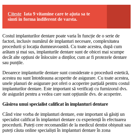
Citeste
Iata 9 vitamine care te ajuta sa te
simti in forma indiferent de varsta.
Costul implanturilor dentare poate varia în funcție de o serie de
factori, inclusiv numărul de implanturi necesare, complexitatea
procedurii și locația dumneavoastră. Cu toate acestea, după cum
arătam și mai sus, implanturile dentare sunt de obicei mai scumpe
decât alte opțiuni de înlocuire a dinților, cum ar fi protezele dentare
sau punțile.
Deoarece implanturile dentare sunt considerate o procedură estetică,
acestea nu sunt întotdeauna acoperite de asigurare. Cu toate acestea,
unele planuri de asigurare pot oferi o acoperire parțială pentru costul
implanturilor dentare. Este important să verificați cu furnizorul dvs.
de asigurări pentru a vedea care sunt opțiunile dvs. de acoperire.
Găsirea unui specialist calificat în implanturi dentare
Când vine vorba de implanturi dentare, este important să găsiți un
specialist calificat în implanturi dentare cu experiență în efectuarea
procedurii. Puteți cere recomandări de la medicul dentist obișnuit sau
puteți căuta online specialiști în implanturi dentare în zona