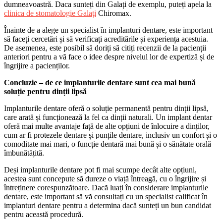
dumneavoastră. Daca sunteți din Galați de exemplu, puteți apela la
clinica de stomatologie Galați
Chiromax.
Înainte de a alege un specialist în implanturi dentare, este important
să faceți cercetări și să verificați acreditările și experiența acestuia.
De asemenea, este posibil să doriți să citiți recenzii de la pacienții
anteriori pentru a vă face o idee despre nivelul lor de expertiză și de
îngrijire a pacienților.
Concluzie – de ce implanturile dentare sunt cea mai bună
soluție pentru dinții lipsă
Implanturile dentare oferă o soluție permanentă pentru dinții lipsă,
care arată și funcționează la fel ca dinții naturali. Un implant dentar
oferă mai multe avantaje față de alte opțiuni de înlocuire a dinților,
cum ar fi protezele dentare și punțile dentare, inclusiv un confort și o
comoditate mai mari, o funcție dentară mai bună și o sănătate orală
îmbunătățită.
Deși implanturile dentare pot fi mai scumpe decât alte opțiuni,
acestea sunt concepute să dureze o viață întreagă, cu o îngrijire și
întreținere corespunzătoare. Dacă luați în considerare implanturile
dentare, este important să vă consultați cu un specialist calificat în
implanturi dentare pentru a determina dacă sunteți un bun candidat
pentru această procedură.