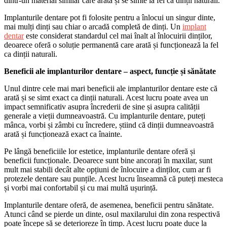
dintr-un material similar care arată și se simte la fel ca dinții naturali.
Implanturile dentare pot fi folosite pentru a înlocui un singur dinte,
mai mulți dinți sau chiar o arcadă completă de dinți. Un
implant
dentar
este considerat standardul cel mai înalt al înlocuirii dinților,
deoarece oferă o soluție permanentă care arată și funcționează la fel
ca dinții naturali.
Beneficii ale implanturilor dentare – aspect, funcție și sănătate
Unul dintre cele mai mari beneficii ale implanturilor dentare este că
arată și se simt exact ca dinții naturali. Acest lucru poate avea un
impact semnificativ asupra încrederii de sine și asupra calității
generale a vieții dumneavoastră. Cu implanturile dentare, puteți
mânca, vorbi și zâmbi cu încredere, știind că dinții dumneavoastră
arată și funcționează exact ca înainte.
Pe lângă beneficiile lor estetice, implanturile dentare oferă și
beneficii funcționale. Deoarece sunt bine ancorați în maxilar, sunt
mult mai stabili decât alte opțiuni de înlocuire a dinților, cum ar fi
protezele dentare sau punțile. Acest lucru înseamnă că puteți mesteca
și vorbi mai confortabil și cu mai multă ușurință.
Implanturile dentare oferă, de asemenea, beneficii pentru sănătate.
Atunci când se pierde un dinte, osul maxilarului din zona respectivă
poate începe să se deterioreze în timp. Acest lucru poate duce la