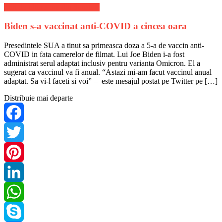
Stiri de ultima ora din Sanatate
Biden s-a vaccinat anti-COVID a cincea oara
Presedintele SUA a tinut sa primeasca doza a 5-a de vaccin anti-
COVID in fata camerelor de filmat. Lui Joe Biden i-a fost
administrat serul adaptat inclusiv pentru varianta Omicron. El a
sugerat ca vaccinul va fi anual. “Astazi mi-am facut vaccinul anual
adaptat. Sa vi-l faceti si voi” – este mesajul postat pe Twitter pe […]
Distribuie mai departe
Facebook
Twitter
Pinterest
LinkedIn
WhatsApp