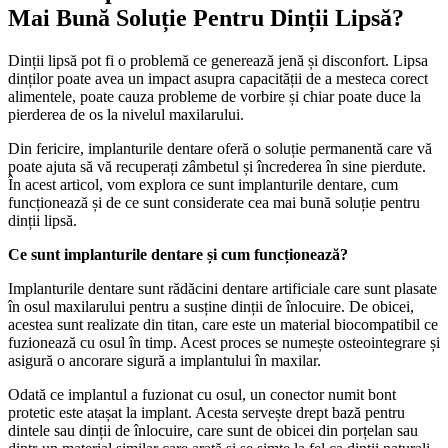
Mai Bună Soluție Pentru Dinții Lipsă?
Dinții lipsă pot fi o problemă ce generează jenă și disconfort. Lipsa
dinților poate avea un impact asupra capacității de a mesteca corect
alimentele, poate cauza probleme de vorbire și chiar poate duce la
pierderea de os la nivelul maxilarului.
Din fericire, implanturile dentare oferă o soluție permanentă care vă
poate ajuta să vă recuperați zâmbetul și încrederea în sine pierdute.
În acest articol, vom explora ce sunt implanturile dentare, cum
funcționează și de ce sunt considerate cea mai bună soluție pentru
dinții lipsă.
Ce sunt implanturile dentare și cum funcționează?
Implanturile dentare sunt rădăcini dentare artificiale care sunt plasate
în osul maxilarului pentru a susține dinții de înlocuire. De obicei,
acestea sunt realizate din titan, care este un material biocompatibil ce
fuzionează cu osul în timp. Acest proces se numește osteointegrare și
asigură o ancorare sigură a implantului în maxilar.
Odată ce implantul a fuzionat cu osul, un conector numit bont
protetic este atașat la implant. Acesta servește drept bază pentru
dintele sau dinții de înlocuire, care sunt de obicei din porțelan sau