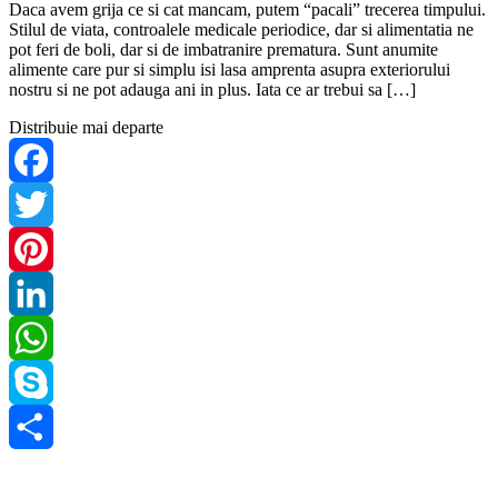
Daca avem grija ce si cat mancam, putem “pacali” trecerea timpului.
Stilul de viata, controalele medicale periodice, dar si alimentatia ne
pot feri de boli, dar si de imbatranire prematura. Sunt anumite
alimente care pur si simplu isi lasa amprenta asupra exteriorului
nostru si ne pot adauga ani in plus. Iata ce ar trebui sa […]
Distribuie mai departe
Facebook
Twitter
Pinterest
LinkedIn
WhatsApp
Skype
Share