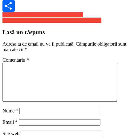
Skype
Navigare
Candidati neobisnuiti la europarlamentare
Share
Capturile de droguri din Romania sunt tot mai mari
în
articole
Lasă un răspuns
Adresa ta de email nu va fi publicată.
Câmpurile obligatorii sunt
marcate cu
*
Comentariu
*
Nume
*
Email
*
Site web