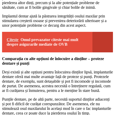
pierderea altor dinți, precum și la alte potențiale probleme de
sănătate, cum ar fi bolile gingivale și chiar bolile de inimă.
Implantul dentar ajută la păstrarea integrității osului maxilar prin
stimularea creșterii osoase și prevenirea deteriorării ulterioare și a
unor potențiale probleme ce decurg din acest aspect.
Citeste
Omul prevazator citeste mai mult
despre asigurarile mediate de OVB
Comparația cu alte opțiuni de înlocuire a dinților – proteze
dentare și punți
Deși există și alte opțiuni pentru înlocuirea dinților lipsă, implanturile
dentare oferă mai multe avantaje față de proteze și punți. Protezele
dentare, de exemplu, sunt detașabile și pot fi incomode și incomode
de purtat. De asemenea, acestea necesită o întreținere regulată, cum
ar fi curățarea și înmuierea, pentru a le menține în stare bună.
Punțile dentare, pe de altă parte, necesită suportul dinților adiacenți
și pot fi dificil de curățat corespunzător. De asemenea, ele nu
stimulează osul maxilarului în același mod în care o fac implanturile
dentare, ceea ce poate duce la pierderea osului în timp.