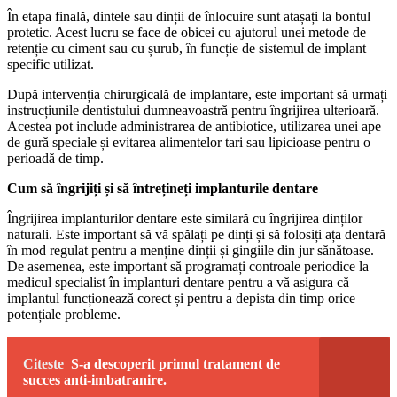
În etapa finală, dintele sau dinții de înlocuire sunt atașați la bontul
protetic. Acest lucru se face de obicei cu ajutorul unei metode de
retenție cu ciment sau cu șurub, în funcție de sistemul de implant
specific utilizat.
După intervenția chirurgicală de implantare, este important să urmați
instrucțiunile dentistului dumneavoastră pentru îngrijirea ulterioară.
Acestea pot include administrarea de antibiotice, utilizarea unei ape
de gură speciale și evitarea alimentelor tari sau lipicioase pentru o
perioadă de timp.
Cum să îngrijiți și să întrețineți implanturile dentare
Îngrijirea implanturilor dentare este similară cu îngrijirea dinților
naturali. Este important să vă spălați pe dinți și să folosiți ața dentară
în mod regulat pentru a menține dinții și gingiile din jur sănătoase.
De asemenea, este important să programați controale periodice la
medicul specialist în implanturi dentare pentru a vă asigura că
implantul funcționează corect și pentru a depista din timp orice
potențiale probleme.
Citeste
S-a descoperit primul tratament de
succes anti-imbatranire.