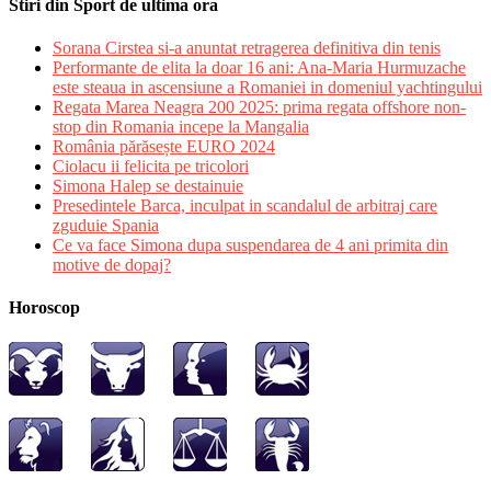
Stiri din Sport de ultima ora
Sorana Cirstea si-a anuntat retragerea definitiva din tenis
Performante de elita la doar 16 ani: Ana-Maria Hurmuzache
este steaua in ascensiune a Romaniei in domeniul yachtingului
Regata Marea Neagra 200 2025: prima regata offshore non-
stop din Romania incepe la Mangalia
România părăsește EURO 2024
Ciolacu ii felicita pe tricolori
Simona Halep se destainuie
Presedintele Barca, inculpat in scandalul de arbitraj care
zguduie Spania
Ce va face Simona dupa suspendarea de 4 ani primita din
motive de dopaj?
Horoscop