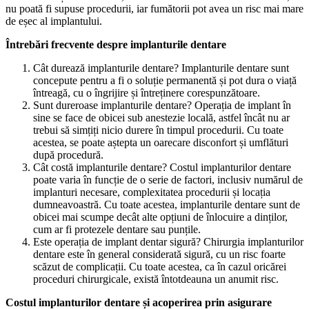
nu poată fi supuse procedurii, iar fumătorii pot avea un risc mai mare
de eșec al implantului.
Întrebări frecvente despre implanturile dentare
Cât durează implanturile dentare? Implanturile dentare sunt
concepute pentru a fi o soluție permanentă și pot dura o viață
întreagă, cu o îngrijire și întreținere corespunzătoare.
Sunt dureroase implanturile dentare? Operația de implant în
sine se face de obicei sub anestezie locală, astfel încât nu ar
trebui să simțiți nicio durere în timpul procedurii. Cu toate
acestea, se poate aștepta un oarecare disconfort și umflături
după procedură.
Cât costă implanturile dentare? Costul implanturilor dentare
poate varia în funcție de o serie de factori, inclusiv numărul de
implanturi necesare, complexitatea procedurii și locația
dumneavoastră. Cu toate acestea, implanturile dentare sunt de
obicei mai scumpe decât alte opțiuni de înlocuire a dinților,
cum ar fi protezele dentare sau punțile.
Este operația de implant dentar sigură? Chirurgia implanturilor
dentare este în general considerată sigură, cu un risc foarte
scăzut de complicații. Cu toate acestea, ca în cazul oricărei
proceduri chirurgicale, există întotdeauna un anumit risc.
Costul implanturilor dentare și acoperirea prin asigurare