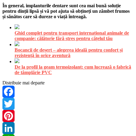
În general, implanturile dentare sunt cea mai bună soluție
pentru dinții lipsă și vă pot ajuta să obțineți un zâmbet frumos
și sănătos care să dureze o viață întreagă.
Ghid complet pentru transport internațional animale de
companie: călătorie fără stres pentru cățelul tău
Bocancii de deșert – alegerea ideală pentru confort și
rezistență în orice aventură
De la profil la geam termoizolant: cum lucrează o fabrică
de tâmplărie PVC
Distribuie mai departe
Facebook
Twitter
Pinterest