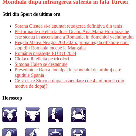
Mondiala dupa infrangerea suferita in fata Turciei
Stiri din Sport de ultima ora
Sorana Cirstea si-a anuntat retragerea definitiva din tenis
Performante de elita la doar 16 ani: Ana-Maria Hurmuzache
este steaua in ascensiune a Romaniei in domeniul yachtingului
Regata Marea Neagra 200 2025: prima regata offshore non-
stop din Romania incepe la Mangalia
România părăsește EURO 2024
Ciolacu ii felicita pe tricolori
Simona Halep se destainuie
Presedintele Barca, inculpat in scandalul de arbitraj care
zguduie Spania
Ce va face Simona dupa suspendarea de 4 ani primita din
motive de dopaj?
Horoscop