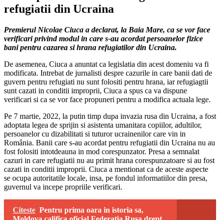
refugiatii din Ucraina
Premierul Nicolae Ciuca a declarat, la Baia Mare, ca se vor face
verificari privind modul in care s-au acordat persoanelor fizice
bani pentru cazarea si hrana refugiatilor din Ucraina.
De asemenea, Ciuca a anuntat ca legislatia din acest domeniu va fi
modificata. Intrebat de jurnalisti despre cazurile in care banii dati de
guvern pentru refugiati nu sunt folositi pentru hrana, iar refugiagtii
sunt cazati in conditii improprii, Ciuca a spus ca va dispune
verificari si ca se vor face propuneri pentru a modifica actuala lege.
Pe 7 martie, 2022, la putin timp dupa invazia rusa din Ucraina, a fost
adoptata legea de sprijin si asistenta umanitara copiilor, adultilor,
persoanelor cu dizabilitati si tuturor ucrainenilor care vin in
România. Banii care s-au acordat pentru refugiatii din Ucraina nu au
fost folositi intotdeauna in mod corespunzator. Presa a semnalat
cazuri in care refugiatii nu au primit hrana corespunzatoare si au fost
cazati in conditii improprii. Ciuca a mentionat ca de aceste aspecte
se ocupa autoritatile locale, insa, pe fondul informatiilor din presa,
guvernul va incepe propriile verificari.
Citeste
Pentru prima oara in istoria sa,
Moldova califica oficial Federatia Rusa drept