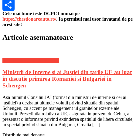
Skype
Cele mai bune teste DGPCI numai pe
Share
https://chestionareauto.ro/
. Ia permisul mai usor invatand de pe
acest site!
Articole asemanatoare
Stiri de ultima ora din Politica
Ministrii de Interne si ai Justiei din tarile UE au luat
in discutie primirea Romaniei si Bulgariei in
Schengen
Asa-numitul Consiliu JAI (format din ministrii de interne si cei ai
justitiei) a dezbatut ultimele volutii privind situatia din spatiul
Schengen, cu accent pe management-ul granitelor externe ale
Uniunii. Presedintia rotativa a UE, asigurata in prezent de Cehia, a
prezentat o informare privind extinderea spatiului de libera circulatie,
in special privind situatia din Bulgaria, Croatia […]
Distribuie mai departe