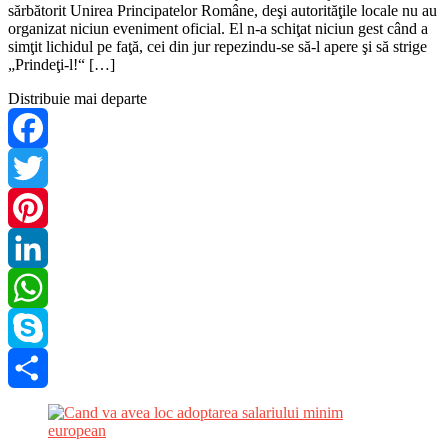
sărbătorit Unirea Principatelor Române, deşi autorităţile locale nu au
organizat niciun eveniment oficial. El n-a schiţat niciun gest când a
simţit lichidul pe faţă, cei din jur repezindu-se să-l apere şi să strige
„Prindeţi-l!“ […]
Distribuie mai departe
Facebook
Twitter
Pinterest
LinkedIn
WhatsApp
Skype
Share