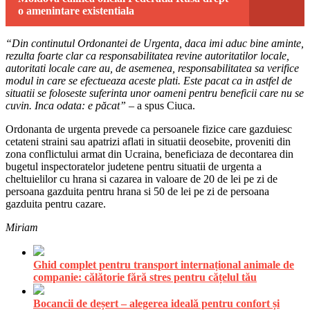
o amenintare existentiala
“Din continutul Ordonantei de Urgenta, daca imi aduc bine aminte,
rezulta foarte clar ca responsabilitatea revine autoritatilor locale,
autoritati locale care au, de asemenea, responsabilitatea sa verifice
modul in care se efectueaza aceste plati. Este pacat ca in astfel de
situatii se foloseste suferinta unor oameni pentru beneficii care nu se
cuvin. Inca odata: e păcat”
– a spus Ciuca.
Ordonanta de urgenta prevede ca persoanele fizice care gazduiesc
cetateni straini sau apatrizi aflati in situatii deosebite, proveniti din
zona conflictului armat din Ucraina, beneficiaza de decontarea din
bugetul inspectoratelor judetene pentru situatii de urgenta a
cheltuielilor cu hrana si cazarea in valoare de 20 de lei pe zi de
persoana gazduita pentru hrana si 50 de lei pe zi de persoana
gazduita pentru cazare.
Miriam
Ghid complet pentru transport internațional animale de
companie: călătorie fără stres pentru cățelul tău
Bocancii de deșert – alegerea ideală pentru confort și