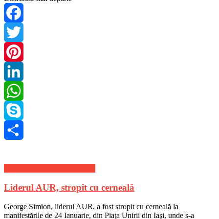
Facebook
Twitter
Pinterest
LinkedIn
WhatsApp
Skype
Share
Stiri de ultima ora din Politica
Liderul AUR, stropit cu cerneală
George Simion, liderul AUR, a fost stropit cu cerneală la
manifestările de 24 Ianuarie, din Piaţa Unirii din Iaşi, unde s-a