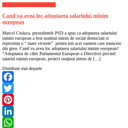
Stiri de ultima ora din Politica
Cand va avea loc adoptarea salariului minim
european
Marcel Ciolacu, presedintele PSD a spus ca adoptarea salariului
minim european a fost sustinut intens de social democrati si
reprezinta o “ mare victorie” pentru toti acei oameni care muncesc
din greu. Cand va avea loc adoptarea salariului minim european?
“Adoptarea de către Parlamentul European a Directivei privind
salariul minim european, proiect susţinut intens de […]
Distribuie mai departe
Facebook
Twitter
Pinterest
LinkedIn