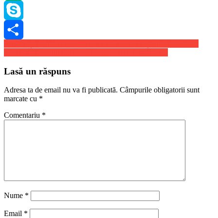
WhatsApp
Skype
Navigare
Twitter își închide birourile pentru a preveni acțiunile de sabotaj
Share
Targul de Craciun din Piata Constitutiei a fost deschis
în
articole
Lasă un răspuns
Adresa ta de email nu va fi publicată.
Câmpurile obligatorii sunt
marcate cu
*
Comentariu
*
Nume
*
Email
*