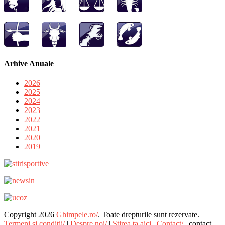
Arhive Anuale
2026
2025
2024
2023
2022
2021
2020
2019
Copyright 2026
Ghimpele.ro/
. Toate drepturile sunt rezervate.
Termeni si conditii/
|
Despre noi/
|
Stirea ta aici
|
Contact/
| contact