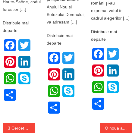
Haute-Saône, codul
români şi-au
Anului Nou si
forestier […]
exprimat votul în
Botezului Domnului,
cadrul alegerilor […]
va adresam […]
Distribuie mai
departe
Distribuie mai
Distribuie mai
departe
departe
Facebook
Twitter
Facebook
Twitter
Facebook
Twitter
Pinterest
LinkedIn
Pinterest
LinkedI
Pinterest
LinkedIn
WhatsApp
Skype
WhatsApp
Skype
WhatsApp
Skype
Share
Share
Share
Navigare
Cercetatorii de la Harvard au gasit solutii pentru oprirea incalzirii globale.
O noua aplicatie RAR care te ajuta sa verifici in ce stare este o masina.