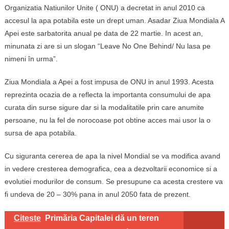
Organizatia Natiunilor Unite ( ONU) a decretat in anul 2010 ca
accesul la apa potabila este un drept uman. Asadar Ziua Mondiala A
Apei este sarbatorita anual pe data de 22 martie. In acest an,
minunata zi are si un slogan “Leave No One Behind/ Nu lasa pe
nimeni în urma”.
Ziua Mondiala a Apei a fost impusa de ONU in anul 1993. Acesta
reprezinta ocazia de a reflecta la importanta consumului de apa
curata din surse sigure dar si la modalitatile prin care anumite
persoane, nu la fel de norocoase pot obtine acces mai usor la o
sursa de apa potabila.
Cu siguranta cererea de apa la nivel Mondial se va modifica avand
in vedere cresterea demografica, cea a dezvoltarii economice si a
evolutiei modurilor de consum. Se presupune ca acesta crestere va
fi undeva de 20 – 30% pana in anul 2050 fata de prezent.
Citeste
Primăria Capitalei dă un teren