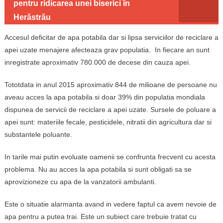
pentru ridicarea unei biserici în
Herăstrău
Accesul deficitar de apa potabila dar si lipsa serviciilor de reciclare a
apei uzate menajere afecteaza grav populatia. In fiecare an sunt
inregistrate aproximativ 780.000 de decese din cauza apei.
Tototdata in anul 2015 aproximativ 844 de milioane de persoane nu
aveau acces la apa potabila si doar 39% din populatia mondiala
dispunea de servicii de reciclare a apei uzate. Sursele de poluare a
apei sunt: materiile fecale, pesticidele, nitratii din agricultura dar si
substantele poluante.
In tarile mai putin evoluate oamenii se confrunta frecvent cu acesta
problema. Nu au acces la apa potabila si sunt obligati sa se
aprovizioneze cu apa de la vanzatorii ambulanti.
Este o situatie alarmanta avand in vedere faptul ca avem nevoie de
apa pentru a putea trai. Este un subiect care trebuie tratat cu