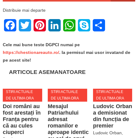
Distribuie mai departe
Facebook
Twitter
Pinterest
LinkedIn
WhatsApp
Skype
Share
Cele mai bune teste DGPCI numai pe
https://chestionareauto.ro/
. Ia permisul mai usor invatand de
pe acest site!
ARTICOLE ASEMANATOARE
STIRI ACTUALE
STIRI ACTUALE
STIRI ACTUALE
DE ULTIMA ORA
DE ULTIMA ORA
DE ULTIMA ORA
Doi români au
Mesajul
Ludovic Orban
fost arestați în
Patriarhului
a demisionat
Franța pentru
adresat
din funcția de
că au cules
romanilor e
premier
ciuperci
aproape identic
Ludovic Orban,