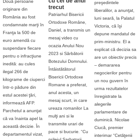
cu cel de anul
Două persoane
preşedintele
trecut
originare din
liberalilor, a anunţat,
Patriarhul Bisericii
România au fost
luni seară, la Palatul
Ortodoxe Române,
condamnate marţi în
Victoria, că îşi
Daniel, a transmis un
Franţa la 500 de
depune mandatul de
mesaj video cu
euro amendă cu
prim-ministru. El a
ocazia Anului Nou
suspendare fiecare
explicat că decizia sa
2023 si Sărbătorii
pentru o infracţiune
are un obiectiv precis
Botezului Domnului.
inedită: au cules
– demararea
Întâistătătorul
ilegal 266 de
negocierilor pentru
Bisericii Ortodoxe
kilograme de ciuperci
un nou guvern în
Romane a preferat,
într-o pădure din
urma rezultatelor
anul acesta, un
estul acestei ţări,
înregistrate la
mesaj scurt, in care
informează AFP.
alegerile
ureaza romanilor La
Parchetul a anunţat
parlamentare de
mulţi ani si le
că va înainta apel la
duminică. Nicolae
transmite urari de
această decizie. În
Ciucă, premier
pace si bucurie. “Cu
departamentul vizat,
interimar “Cetăţenii
prilejul Sarbatorii