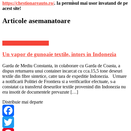
Share
https://chestionareauto.ro/
. Ia permisul mai usor invatand de pe
acest site!
Articole asemanatoare
Stiri Locale de ultima ora
Un vapor de gunoaie textile, intors in Indonezia
Garda de Mediu Constanta, in colaborare cu Garda de Coasta, a
dispus returnarea unui container incarcat cu cca.15,5 tone deseuri
textile din fibre sintetice, catre tara de expeditie Indonezia. Urmare
a notificarii Politiei de Frontiera si a verificarilor efectuate, s-a
constatat ca transferul deseurilor textile provenind din Indonezia nu
era insotit de documentele prevazute […]
Distribuie mai departe
Facebook