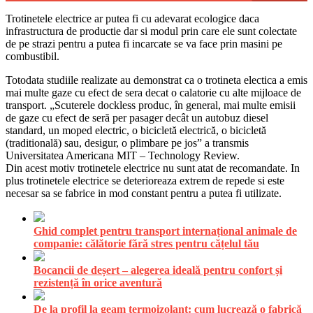
Trotinetele electrice ar putea fi cu adevarat ecologice daca
infrastructura de productie dar si modul prin care ele sunt colectate
de pe strazi pentru a putea fi incarcate se va face prin masini pe
combustibil.
Totodata studiile realizate au demonstrat ca o trotineta electica a emis
mai multe gaze cu efect de sera decat o calatorie cu alte mijloace de
transport. „Scuterele dockless produc, în general, mai multe emisii
de gaze cu efect de seră per pasager decât un autobuz diesel
standard, un moped electric, o bicicletă electrică, o bicicletă
(traditională) sau, desigur, o plimbare pe jos” a transmis
Universitatea Americana MIT – Technology Review.
Din acest motiv trotinetele electrice nu sunt atat de recomandate. In
plus trotinetele electrice se deterioreaza extrem de repede si este
necesar sa se fabrice in mod constant pentru a putea fi utilizate.
Ghid complet pentru transport internațional animale de
companie: călătorie fără stres pentru cățelul tău
Bocancii de deșert – alegerea ideală pentru confort și
rezistență în orice aventură
De la profil la geam termoizolant: cum lucrează o fabrică