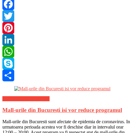
Facebook
Twitter
Pinterest
LinkedIn
WhatsApp
Skype
Share
Stiri Locale de ultima ora
Mall-urile din Bucuresti isi vor reduce programul
Mall-urile din Bucuresti sunt afectate de epidemia de coronavirus. In
urmatoarea perioada acestea vor fi deschise diar in intervalul orar
12:00 – 20:00. Acest program va fi respectat atat de mall-urile din