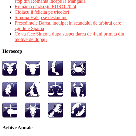
stop din Romania incepe la Mangalia
România părăsește EURO 2024
Ciolacu ii felicita pe tricolori
Simona Halep se destainuie
Presedintele Barca, inculpat in scandalul de arbitraj care
zguduie Spania
Ce va face Simona dupa suspendarea de 4 ani primita din
motive de dopaj?
Horoscop
Arhive Anuale