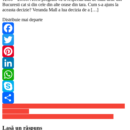
Bucuresti cat si din cele din alte orase din tara. Cum s-a ajuns la
aceasta decizie? Veranda Mall a lua decizia de a […]
Distribuie mai departe
Facebook
Twitter
Pinterest
LinkedIn
WhatsApp
Skype
Navigare
Un roman din Franta si-a scos iubita la produs, femeia avea pana la
Share
10 clienti pe zi
în
Este alegerea unei baterii chiuveta atat de simpla pe cat pare?
articole
Lasă un răspuns