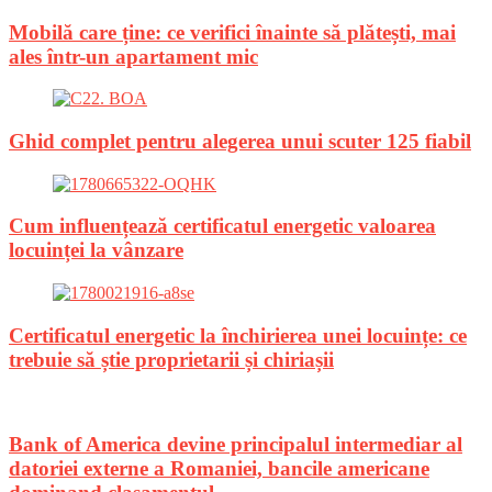
Mobilă care ține: ce verifici înainte să plătești, mai
ales într-un apartament mic
Ghid complet pentru alegerea unui scuter 125 fiabil
Cum influențează certificatul energetic valoarea
locuinței la vânzare
Certificatul energetic la închirierea unei locuințe: ce
trebuie să știe proprietarii și chiriașii
Bank of America devine principalul intermediar al
datoriei externe a Romaniei, bancile americane