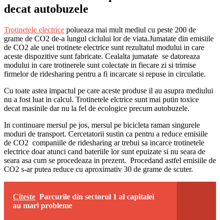
decat autobuzele
Trotinetele electrice
polueaza mai mult mediul cu peste 200 de
grame de CO2 de-a lungul ciclului lor de viata.Jumatate din emisiile
de CO2 ale unei trotinete electrice sunt rezultatul modului in care
aceste dispozitive sunt fabricate. Cealalta jumatate se datoreaza
modului in care trotinerele sunt colectate in fiecare zi si trimise
firmelor de ridesharing pentru a fi incarcate si repuse in circulatie.
Cu toate astea impactul pe care aceste produse il au asupra mediului
nu a fost luat in calcul. Trotinetele elctrice sunt mai putin toxice
decat masinile dar nu la fel de ecologice precum autobuzele.
In continuare mersul pe jos, mersul pe bicicleta raman singurele
moduri de transport. Cercetatorii sustin ca pentru a reduce emisiile
de CO2 companiile de ridesharing ar trebui sa incarce trotinetele
electrice doar atunci cand bateriile lor sunt epuizate si nu seara de
seara asa cum se procedeaza in prezent. Procedand astfel emisiile de
CO2 s-ar putea reduce cu aproximativ 30 de grame de scuter.
Citeste
Parcurile din sectorul 1 al capitalei
au mari probleme