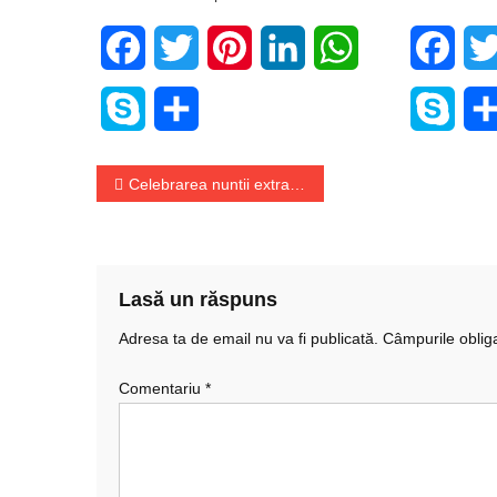
Facebook
Twitter
Pinterest
LinkedIn
WhatsApp
Face
Skype
Share
Skyp
Navigare
Celebrarea nuntii extraordinare a lui Jeff Bezos a inceput la Venetia
în
articole
Lasă un răspuns
Adresa ta de email nu va fi publicată.
Câmpurile oblig
Comentariu
*