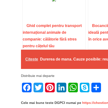
Ghid complet pentru transport
Bocancii
internațional animale de
ideală pent
companie: călătorie fără stres
în orice a
pentru cățelul tău
Citeste
Durerea de mana. Cauze posibile: reum
Distribuie mai departe
Facebook
Twitter
Pinterest
LinkedIn
WhatsApp
Skype
Sha
Cele mai bune teste DGPCI numai pe
https://chestio