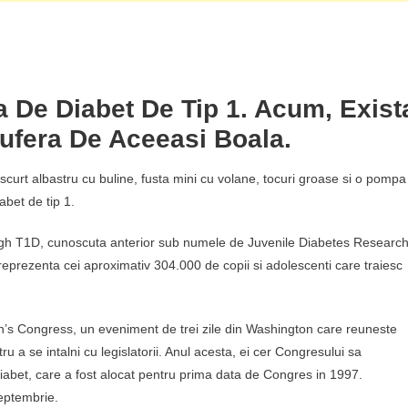
a De Diabet De Tip 1. Acum, Exist
ufera De Aceeasi Boala.
curt albastru cu buline, fusta mini cu volane, tocuri groase si o pompa
abet de tip 1.
ugh T1D, cunoscuta anterior sub numele de Juvenile Diabetes Researc
eprezenta cei aproximativ 304.000 de copii si adolescenti care traiesc
n’s Congress, un eveniment de trei zile din Washington care reuneste
u a se intalni cu legislatorii. Anul acesta, ei cer Congresului sa
iabet, care a fost alocat pentru prima data de Congres in 1997.
eptembrie.