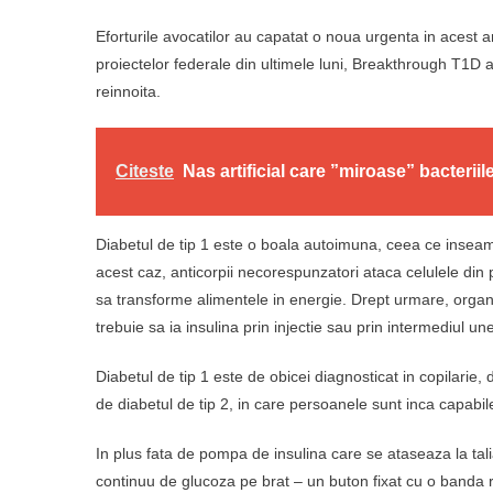
Eforturile avocatilor au capatat o noua urgenta in acest 
proiectelor federale din ultimele luni, Breakthrough T1D 
reinnoita.
Citeste
Nas artificial care ”miroase” bacteriil
Diabetul de tip 1 este o boala autoimuna, ceea ce inseam
acest caz, anticorpii necorespunzatori ataca celulele di
sa transforme alimentele in energie. Drept urmare, organi
trebuie sa ia insulina prin injectie sau prin intermediul u
Diabetul de tip 1 este de obicei diagnosticat in copilarie, 
de diabetul de tip 2, in care persoanele sunt inca capabil
In plus fata de pompa de insulina care se ataseaza la ta
continuu de glucoza pe brat – un buton fixat cu o banda ro