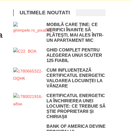
ULTIMELE NOUTATI
MOBILĂ CARE ȚINE: CE
VERIFICI ÎNAINTE SĂ
a
PLĂTEȘTI, MAI ALES ÎNTR-
UN APARTAMENT MIC
GHID COMPLET PENTRU
ALEGEREA UNUI SCUTER
125 FIABIL
CUM INFLUENȚEAZĂ
CERTIFICATUL ENERGETIC
h
VALOAREA LOCUINȚEI LA
VÂNZARE
CERTIFICATUL ENERGETIC
LA ÎNCHIRIEREA UNEI
LOCUINȚE: CE TREBUIE SĂ
ȘTIE PROPRIETARII ȘI
CHIRIAȘII
BANK OF AMERICA DEVINE