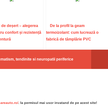
 de deșert – alegerea
De la profil la geam
ru confort și rezistență
termoizolant: cum lucrează o
ventură
fabrică de tâmplărie PVC
atism, tendinite si neuropatii periferice
re
nareauto.ro/
. Ia permisul mai usor invatand de pe acest site!