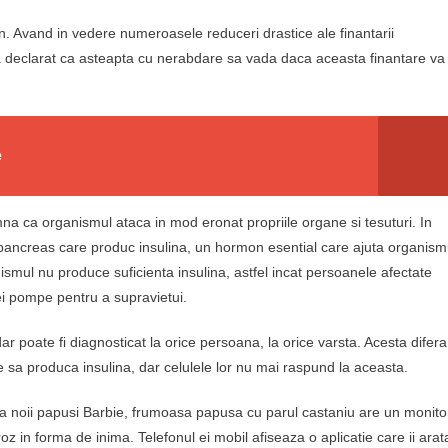
an. Avand in vedere numeroasele reduceri drastice ale finantarii
a declarat ca asteapta cu nerabdare sa vada daca aceasta finantare va 
e
na ca organismul ataca in mod eronat propriile organe si tesuturi. In
n pancreas care produc insulina, un hormon esential care ajuta organism
smul nu produce suficienta insulina, astfel incat persoanele afectate
nei pompe pentru a supravietui.
dar poate fi diagnosticat la orice persoana, la orice varsta. Acesta difera
e sa produca insulina, dar celulele lor nu mai raspund la aceasta.
lia noii papusi Barbie, frumoasa papusa cu parul castaniu are un monito
z in forma de inima. Telefonul ei mobil afiseaza o aplicatie care ii arat