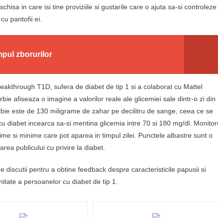
isa in care isi tine proviziile si gustarile care o ajuta sa-si controleze
cu pantofii ei.
pul zborurilor
eakthrough T1D, sufera de diabet de tip 1 si a colaborat cu Mattel
bie afiseaza o imagine a valorilor reale ale glicemiei sale dintr-o zi din
arbie este de 130 miligrame de zahar pe decilitru de sange, ceea ce se
cu diabet incearca sa-si mentina glicemia intre 70 si 180 mg/dl. Monitor
ime si minime care pot aparea in timpul zilei. Punctele albastre sunt o
zarea publicului cu privire la diabet.
discutii pentru a obtine feedback despre caracteristicile papusii si
itate a persoanelor cu diabet de tip 1.