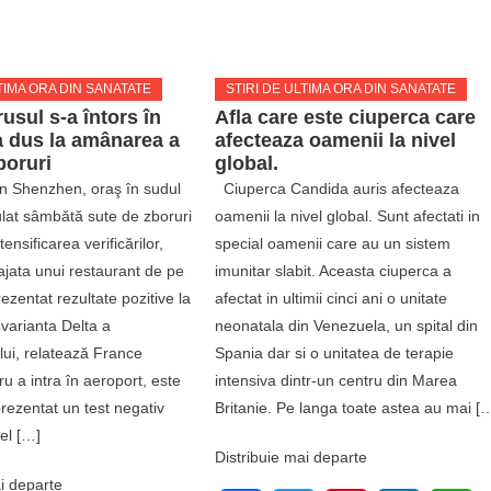
TIMA ORA DIN SANATATE
STIRI DE ULTIMA ORA DIN SANATATE
usul s-a întors în
Afla care este ciuperca care
a dus la amânarea a
afecteaza oamenii la nivel
boruri
global.
in Shenzhen, oraş în sudul
Ciuperca Candida auris afecteaza
ulat sâmbătă sute de zboruri
oamenii la nivel global. Sunt afectati in
tensificarea verificărilor,
special oamenii care au un sistem
jata unui restaurant de pe
imunitar slabit. Aceasta ciuperca a
ezentat rezultate pozitive la
afectat in ultimii cinci ani o unitate
 varianta Delta a
neonatala din Venezuela, un spital din
lui, relatează France
Spania dar si o unitatea de terapie
u a intra în aeroport, este
intensiva dintr-un centru din Marea
rezentat un test negativ
Britanie. Pe langa toate astea au mai [
el […]
Distribuie mai departe
i departe