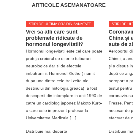
ARTICOLE ASEMANATOARE
STIRI DE ULTIMA ORA DIN SANATATE
STIRI DE UL
Vrei sa afli care sunt
Coronavir
problemele ridicate de
China și 
hormonul longevitatii?
sute de z
Hormonul longevitatii este cel care poate
Aeroportul d
proteja creierul de diferite tulburari
Chinei, a an
neurologice dar si de efectele
şi a dispus in
imbatranirii. Hormonul Klotho ( numit
după ce anga
dupa una dintre cele trei zeite ale
aeroport a pr
destinului din mitologia greaca) a fost
testul pentru
descoperit din intamplare in anii 1990 de
coronavirusu
catre un cardiolog japonez Makoto Kuro-
Presse. Pentr
o care este in prezent profesor la
necesar de p
Universitatea Medicala […]
efectuat de c
Distribuie mai departe
Distribuie ma