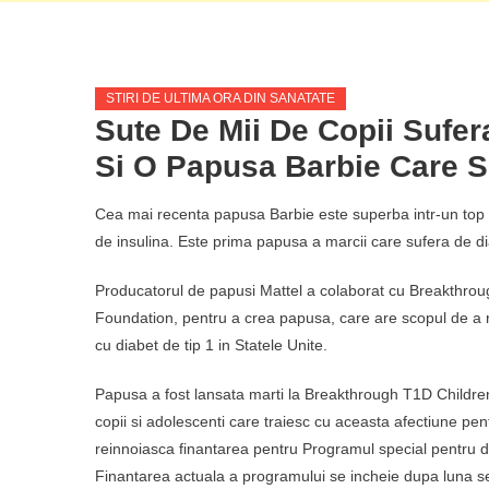
STIRI DE ULTIMA ORA DIN SANATATE
Sute De Mii De Copii Sufer
Si O Papusa Barbie Care S
Cea mai recenta papusa Barbie este superba intr-un top s
de insulina. Este prima papusa a marcii care sufera de di
Producatorul de papusi Mattel a colaborat cu Breakthro
Foundation, pentru a crea papusa, care are scopul de a r
cu diabet de tip 1 in Statele Unite.
Papusa a fost lansata marti la Breakthrough T1D Childre
copii si adolescenti care traiesc cu aceasta afectiune pentr
reinnoiasca finantarea pentru Programul special pentru d
Finantarea actuala a programului se incheie dupa luna s