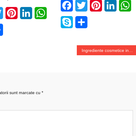
Facebook
Twitter
Pinterest
LinkedIn
W
book
Twitter
Pinterest
LinkedIn
WhatsApp
Skype
Share
e
Share
Ingrediente cosmetice inovatoare – ce aleg profesioniștii din industrie pentru rezultate vizibile și siguranță maximă
atorii sunt marcate cu
*