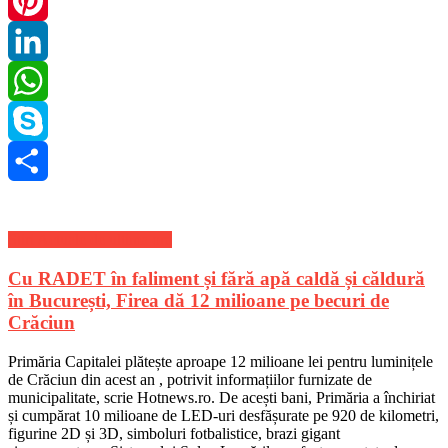
Twitter
Pinterest
LinkedIn
WhatsApp
Skype
Share
Stiri Actuale de ultima ora
Cu RADET în faliment și fără apă caldă și căldură
în București, Firea dă 12 milioane pe becuri de
Crăciun
Primăria Capitalei plătește aproape 12 milioane lei pentru luminițele
de Crăciun din acest an , potrivit informațiilor furnizate de
municipalitate, scrie Hotnews.ro. De acești bani, Primăria a închiriat
și cumpărat 10 milioane de LED-uri desfășurate pe 920 de kilometri,
figurine 2D și 3D, simboluri fotbalistice, brazi gigant