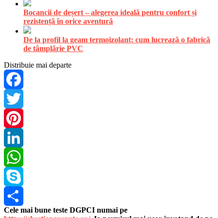
Bocancii de deșert – alegerea ideală pentru confort și
rezistență în orice aventură
De la profil la geam termoizolant: cum lucrează o fabrică
de tâmplărie PVC
Distribuie mai departe
Facebook
Twitter
Pinterest
LinkedIn
WhatsApp
Skype
Cele mai bune teste DGPCI numai pe
Share