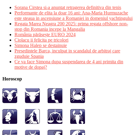
Sorana Cirstea si-a anuntat retragerea definitiva din tenis
Performante de elita la doar 16 ani: Ana-Maria Hurmuzache
este steaua in ascensiune a Romaniei in domeniul yachtingului
Regata Marea Neagra 200 2025: prima regata offshore non-
stop din Romania incepe la Mangalia
România părăsește EURO 2024
Ciolacu ii felicita pe tricolori
Simona Halep se destainuie
Presedintele Barca, inculpat in scandalul de arbitraj care
zguduie Spania
Ce va face Simona dupa suspendarea de 4 ani primita din
motive de dopaj?
Horoscop