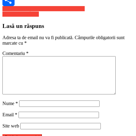
Navigare
168 de infectați cu coronavirus în România
Share
Sportul în copilărie
în
articole
Lasă un răspuns
Adresa ta de email nu va fi publicată.
Câmpurile obligatorii sunt
marcate cu
*
Comentariu
*
Nume
*
Email
*
Site web