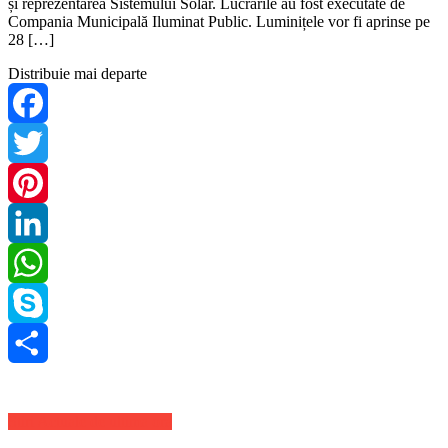
și reprezentarea Sistemului Solar. Lucrările au fost executate de
Compania Municipală Iluminat Public. Luminițele vor fi aprinse pe
28 […]
Distribuie mai departe
Facebook
Twitter
Pinterest
LinkedIn
WhatsApp
Skype
Share
Stiri Actuale de ultima ora