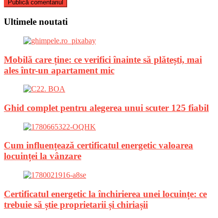
Ultimele noutati
Mobilă care ține: ce verifici înainte să plătești, mai
ales într-un apartament mic
Ghid complet pentru alegerea unui scuter 125 fiabil
Cum influențează certificatul energetic valoarea
locuinței la vânzare
Certificatul energetic la închirierea unei locuințe: ce
trebuie să știe proprietarii și chiriașii