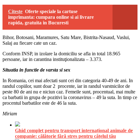
Citeste
Oferte speciale la cartuse
imprimanta: cumpara online si ai livrare
rapida, gratuita in Bucuresti
Bihor, Botosani, Maramures, Satu Mare, Bistrita-Nasaud, Vaslui,
Salaj au fiecare cate un caz.
Conform INSP, in izolare la domiciliu se afla in total 18.965
persoane, iar in carantina instituţionalizata – 3.373.
Situatia in functie de varsta si sex
In Romania, cei mai afectati sunt cei din categoria 40-49 de ani. In
randul copiilor, sunt doar 2 procente, iar in randul varstnicilor de
peste 80 de ani nu e niciun caz. Femeile sunt, procentual, mai multe
ca barbatii in grupa de pozitivi la coronavirus – 49 la suta. In timp ce
procentul barbatilor este de 46 la suta.
Miriam
Ghid complet pentru transport internațional animale de
companie: călătorie fără stres pentru cățelul tău