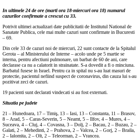
In ultimele 24 de ore (marti ora 18-miercuri ora 18) numarul
cazurilor confirmate a crescut cu 33.
Potrivit ultimei actualizari date publicitatii de Institutul National de
Sanatate Publica, cele mai multe cazuri sunt confirmate in Bucuresti
– 69.
Din cele 33 de cazuri noi de miercuri, 22 sunt contacte de la Spitalul
Gerota – al Ministerului de Interne – acolo unde pe 5 martie se
interna, pentru afectiuni pulmonare, un barbat de 60 de ani, care
declarase ca nu a calatorit in strainatate. S-a dovedit a fi o minciuna.
Barbatul fusese in Israel. Pentru ca in spital nu s-au luat masuri de
protectie, pacientul nefiind suspect de coronavirus, din cauza lui s-au
pozitivat zeci de cazuri.
19 pacienti sunt declarati vindecati si au fost externati.
Situatia pe judete
21 – Hunedoara, 17 – Timiş, 13 – Iasi, 13 – Constanta, 11 – Brasov,
8 – Arad, 5 – Caras-Severin, 5 – Neamt, 5 – Ilfov, 4 – Mures, 4 –
Suceava, 4 – Cluj, 4 – Covasna, 3 – Dolj, 2 – Bacau, 2 – Buzau, 2 –
Galati, 2 – Mehedinti, 2 – Prahova, 2 – Valcea, 2 – Gorj, 2 – Braila,
2 – Ialomita, 2 – Olt, 2 – Teleorman, 2 – Vrancea.