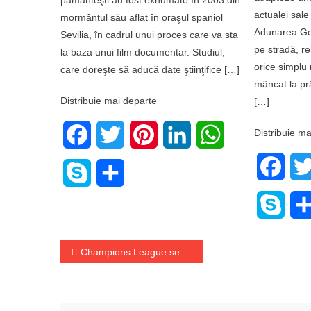
actualei sale
mormântul său aflat în oraşul spaniol
Adunarea Ge
Sevilia, în cadrul unui proces care va sta
pe stradă, re
la baza unui film documentar. Studiul,
orice simplu
care doreşte să aducă date ştiinţifice […]
mâncat la pr
Distribuie mai departe
[…]
Distribuie ma
Facebook
Twitter
Pinterest
LinkedIn
WhatsApp
Face
Skype
Share
Skyp
Navigare
Champions League se reia pe 14 februarie: Programul și lista favoritelor
în
articole