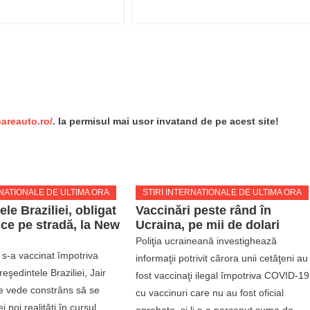
re
nareauto.ro/
. Ia permisul mai usor invatand de pe acest site!
RNATIONALE DE ULTIMA ORA
STIRI INTERNATIONALE DE ULTIMA ORA
le Braziliei, obligat
Vaccinări peste rând în
e pe stradă, la New
Ucraina, pe mii de dolari
Poliţia ucraineană investighează
 s-a vaccinat împotriva
informaţii potrivit cărora unii cetăţeni au
şedintele Braziliei, Jair
fost vaccinaţi ilegal împotriva COVID-19
e vede constrâns să se
cu vaccinuri care nu au fost oficial
 noi realităţi în cursul
aprobate, şi li s-a perceput suma de