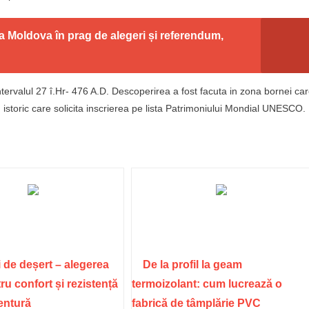
za Moldova în prag de alegeri și referendum,
tervalul 27 î.Hr- 476 A.D. Descoperirea a fost facuta in zona bornei ca
storic care solicita inscrierea pe lista Patrimoniului Mondial UNESCO.
 de deșert – alegerea
De la profil la geam
ru confort și rezistență
termoizolant: cum lucrează o
ventură
fabrică de tâmplărie PVC