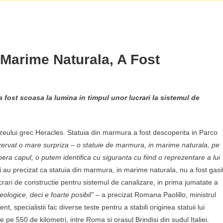
n Marime Naturala, A Fost
 fost scoasa la lumina in timpul unor lucrari la sistemul de
zeului grec Heracles. Statuia din marmura a fost descoperita in Parco
zervat o mare surpriza – o statuie de marmura, in marime naturala, pe
opera capul, o putem identifica cu siguranta cu fiind o reprezentare a lui
i au precizat ca statuia din marmura, in marime naturala, nu a fost gasi
lucrari de constructie pentru sistemul de canalizare, in prima jumatate a
eologice, deci e foarte posibil”
– a precizat Romana Paolillo, ministrul
nt, specialistii fac diverse teste pentru a stabili originea statuii lui
pe 550 de kilometri, intre Roma si orasul Brindisi din sudul Italiei.