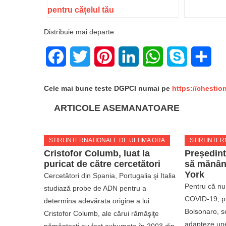
pentru cățelul tău
Distribuie mai departe
Facebook
Twitter
Pinterest
LinkedIn
WhatsApp
Skype
Sha
Cele mai bune teste DGPCI numai pe
https://chestio
ARTICOLE ASEMANATOARE
STIRI INTERNATIONALE DE ULTIMA ORA
STIRI INTE
Cristofor Columb, luat la
Președinte
puricat de către cercetători
să mănânc
York
Cercetători din Spania, Portugalia şi Italia
Pentru că nu
studiază probe de ADN pentru a
COVID-19, pre
determina adevărata origine a lui
Bolsonaro, s
Cristofor Columb, ale cărui rămăşiţe
adapteze unei
pământeşti au fost exhumate în 2003 din