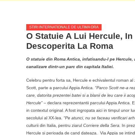
STIRI INTERNATIONALE DE ULTIMA ORA
O Statuie A Lui Hercule, I
Descoperita La Roma
O statuie din Roma Antica, infatisandu-l pe Hercule, a
canalizare dintr-un parc din capitala Italiei.
Celebru pentru forta sa, Hercule e echivalentul roman al 
Scott, parte a parcului Appia Antica.
“Parco Scott ne-a re
care, datorita prezentei batei si a blanii de leu care ii ac
Hercule” –
declara reprezentantii parcului Appia Antica. E
in contextul original. A fost ingropata aici in timpul unor 
secolului al XX-lea.
“Pe atunci, nu se faceau verificari arh
culturii din Italia, pentru ziarul
Corriere della Sera.
In preze
Hercule si perioada de cand dateaza. Via Appia se intinde 