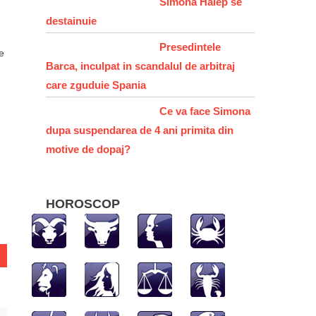
Simona Halep se
destainuie
Presedintele
e
Barca, inculpat in scandalul de arbitraj
]
care zguduie Spania
Ce va face Simona
dupa suspendarea de 4 ani primita din
hatsApp
motive de dopaj?
HOROSCOP