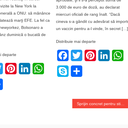
 vizite la New York la
3.000 de euro de doză, au declarat
nerală a ONU: să mănânce
miercuri oficiali de rang înalt. “Dacă
latează marţi EFE. La fel ca
cineva s-a gândit cu adevărat să import
 newyorkez, Bolsonaro a
un vaccin pentru a-l vinde, în secret […
ânz duminică o bucată de
Distribuie mai departe
i departe
Facebook
Twitter
Pinterest
LinkedIn
W
book
Twitter
Pinterest
LinkedIn
WhatsApp
Skype
Share
e
Share
Sprijin concret pentru stimularea folosirii bicicletei