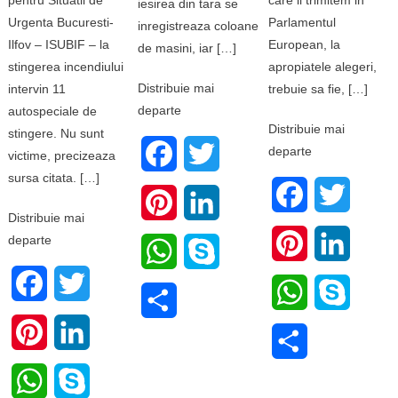
pentru Situatii de
care ii trimitem in
iesirea din tara se
Urgenta Bucuresti-
Parlamentul
inregistreaza coloane
Ilfov – ISUBIF – la
European, la
de masini, iar […]
stingerea incendiului
apropiatele alegeri,
Distribuie mai
intervin 11
trebuie sa fie, […]
departe
autospeciale de
Distribuie mai
stingere. Nu sunt
departe
Facebook
Twitter
victime, precizeaza
sursa citata. […]
Facebook
Twitter
Pinterest
LinkedIn
Distribuie mai
departe
Pinterest
LinkedI
WhatsApp
Skype
Facebook
Twitter
WhatsApp
Skype
Share
Pinterest
LinkedIn
Share
WhatsApp
Skype