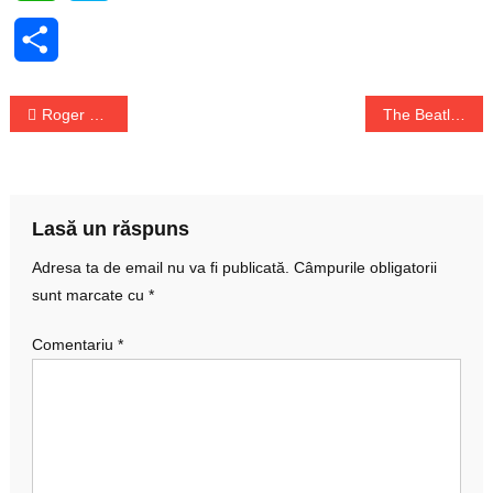
Share
Navigare
Roger Waters a refuzat o sumă uriașă de la Facebook
The Beatles aduce, încă, venituri serioase industriei muzicale britanice
în
articole
Lasă un răspuns
Adresa ta de email nu va fi publicată.
Câmpurile obligatorii
sunt marcate cu
*
Comentariu
*