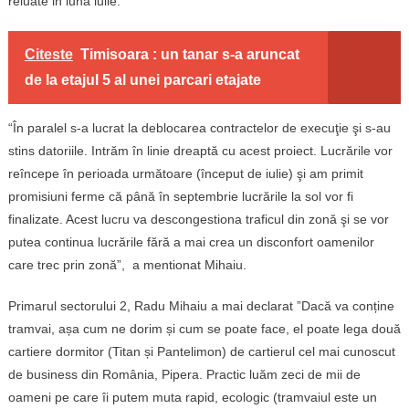
reluate in luna iulie.
Citeste
Timisoara : un tanar s-a aruncat
de la etajul 5 al unei parcari etajate
“În paralel s-a lucrat la deblocarea contractelor de execuţie şi s-au
stins datoriile. Intrăm în linie dreaptă cu acest proiect. Lucrările vor
reîncepe în perioada următoare (început de iulie) şi am primit
promisiuni ferme că până în septembrie lucrările la sol vor fi
finalizate. Acest lucru va descongestiona traficul din zonă şi se vor
putea continua lucrările fără a mai crea un disconfort oamenilor
care trec prin zonă”, a mentionat Mihaiu.
Primarul sectorului 2, Radu Mihaiu a mai declarat ”Dacă va conține
tramvai, așa cum ne dorim și cum se poate face, el poate lega două
cartiere dormitor (Titan și Pantelimon) de cartierul cel mai cunoscut
de business din România, Pipera. Practic luăm zeci de mii de
oameni pe care îi putem muta rapid, ecologic (tramvaiul este un