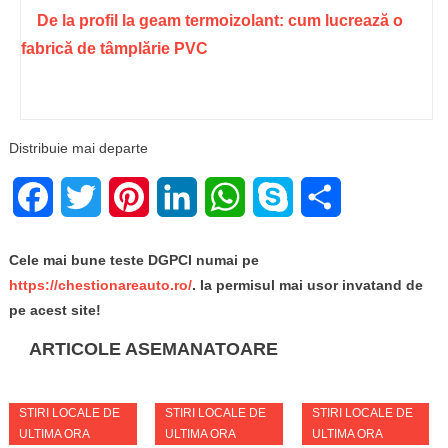
De la profil la geam termoizolant: cum lucrează o
fabrică de tâmplărie PVC
Distribuie mai departe
Facebook
Twitter
Pinterest
LinkedIn
WhatsApp
Skype
Share
Cele mai bune teste DGPCI numai pe
https://chestionareauto.ro/
. Ia permisul mai usor invatand de
pe acest site!
ARTICOLE ASEMANATOARE
STIRI LOCALE DE
STIRI LOCALE DE
STIRI LOCALE DE
ULTIMA ORA
ULTIMA ORA
ULTIMA ORA