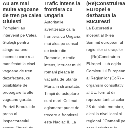
Au ars mai
Trafic intens la
(Re)Construirea
multe vagoane
frontiera cu
EUropei e
de tren pe calea
Ungaria
dezbatuta la
Giulesti
Bucuresti
Autoritatile
Pompierii au
La Bucuresti a
avertizeaza ca la
intervenit pe Calea
inceput al 8-lea
frontiera cu Ungaria,
Giuleşti pentru
Summit european al
mai ales pe sensul
stingerea unui
regiunilor si orașelor
de iesire din
incendiu care s-a
– (Re)Construirea
Romania, e trafic
manifestat la cinci
EUropei – ub egida
intens, intrucat multi
vagoane de tren
Comitetului European
romani pleaca in
dezafectate, cu
al Regiunilor (CoR) –
vacanta de Sfanta
posibilitate de
organism consultativ
Maria in strainatate.
propagare la alte
al UE, format din
Timpii de asteptare
vagoane garate.
reprezentanti ai celor
sunt mari. Cel mai
Potrivit Biroului de
28 de state membre,
aglomerat punct de
presa al
alesi la nivel local si
trecere a frontierei
Inspectoratului
regional. “Oamenii pe
este Nadlac II. La