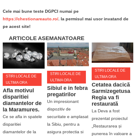
Cele mai bune teste DGPCI numai pe
https://chestionareauto.ro/
. Ia permisul mai usor invatand de
pe acest site!
ARTICOLE ASEMANATOARE
STIRI LOCALE DE
STIRI LOCALE DE
STIRI LOCALE DE
ULTIMA ORA
ULTIMA ORA
ULTIMA ORA
Cetatea dacică
Sibiul e in febra
Afla motivul
Sarmizegetusa
pregatirilor
disparitiei
Regia va fi
Un impresionant
diamantelor de
restaurată
dispozitiv de
la Maramures.
La Deva a fost
securitate e amplasat
Ce se afla in spatele
prezentat proiectul
la Sibiu, pentru a
disparitiei
„Restaurarea și
asigura protectia si
diamantelor de la
punerea în valoare a