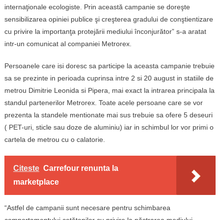
internaţionale ecologiste. Prin această campanie se doreşte
sensibilizarea opiniei publice şi creşterea gradului de conştientizare
cu privire la importanţa protejării mediului înconjurător” s-a aratat
intr-un comunicat al companiei Metrorex.
Persoanele care isi doresc sa participe la aceasta campanie trebuie
sa se prezinte in perioada cuprinsa intre 2 si 20 august in statiile de
metrou Dimitrie Leonida si Pipera, mai exact la intrarea principala la
standul partenerilor Metrorex. Toate acele persoane care se vor
prezenta la standele mentionate mai sus trebuie sa ofere 5 deseuri
( PET-uri, sticle sau doze de aluminiu) iar in schimbul lor vor primi o
cartela de metrou cu o calatorie.
Citeste
Carrefour renunta la
marketplace
“Astfel de campanii sunt necesare pentru schimbarea