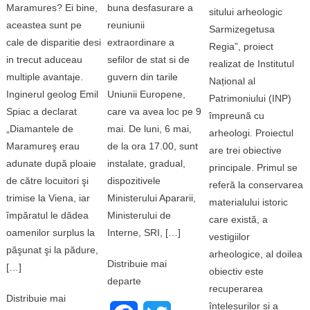
buna desfasurare a
Maramures? Ei bine,
sitului arheologic
reuniunii
aceastea sunt pe
Sarmizegetusa
extraordinare a
cale de disparitie desi
Regia”, proiect
sefilor de stat si de
in trecut aduceau
realizat de Institutul
guvern din tarile
multiple avantaje.
Național al
Uniunii Europene,
Inginerul geolog Emil
Patrimoniului (INP)
care va avea loc pe 9
Spiac a declarat
împreună cu
mai. De luni, 6 mai,
„Diamantele de
arheologi. Proiectul
de la ora 17.00, sunt
Maramureş erau
are trei obiective
instalate, gradual,
adunate după ploaie
principale. Primul se
dispozitivele
de către locuitori şi
referă la conservarea
Ministerului Apararii,
trimise la Viena, iar
materialului istoric
Ministerului de
împăratul le dădea
care există, a
Interne, SRI, […]
oamenilor surplus la
vestigiilor
păşunat şi la pădure,
arheologice, al doilea
Distribuie mai
[…]
obiectiv este
departe
recuperarea
Distribuie mai
înțelesurilor și a