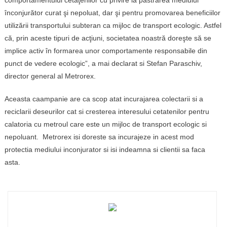
comportamentului cetăţenilor cu privire la păstrarea mediului
înconjurător curat şi nepoluat, dar şi pentru promovarea beneficiilor
utilizării transportului subteran ca mijloc de transport ecologic. Astfel
că, prin aceste tipuri de acţiuni, societatea noastră doreşte să se
implice activ în formarea unor comportamente responsabile din
punct de vedere ecologic”, a mai declarat si Stefan Paraschiv,
director general al Metrorex.
Aceasta caampanie are ca scop atat incurajarea colectarii si a
reciclarii deseurilor cat si cresterea interesului cetatenilor pentru
calatoria cu metroul care este un mijloc de transport ecologic si
nepoluant. Metrorex isi doreste sa incurajeze in acest mod
protectia mediului inconjurator si isi indeamna si clientii sa faca
asta.