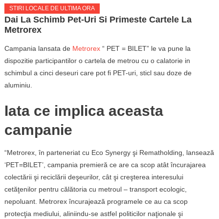
STIRI LOCALE DE ULTIMA ORA
Dai La Schimb Pet-Uri Si Primeste Cartele La
Metrorex
Campania lansata de
Metrorex
“ PET = BILET” le va pune la
dispozitie participantilor o cartela de metrou cu o calatorie in
schimbul a cinci deseuri care pot fi PET-uri, sticl sau doze de
aluminiu.
Iata ce implica aceasta
campanie
“Metrorex, în parteneriat cu Eco Synergy şi Rematholding, lansează
‘PET=BILET’, campania premieră ce are ca scop atât încurajarea
colectării şi reciclării deşeurilor, cât şi creşterea interesului
cetăţenilor pentru călătoria cu metroul – transport ecologic,
nepoluant. Metrorex încurajează programele ce au ca scop
protecţia mediului, aliniindu-se astfel politicilor naţionale şi