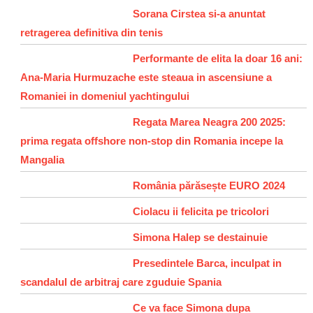
Sorana Cirstea si-a anuntat
retragerea definitiva din tenis
Performante de elita la doar 16 ani:
Ana-Maria Hurmuzache este steaua in ascensiune a
Romaniei in domeniul yachtingului
Regata Marea Neagra 200 2025:
prima regata offshore non-stop din Romania incepe la
Mangalia
România părăsește EURO 2024
Ciolacu ii felicita pe tricolori
Simona Halep se destainuie
Presedintele Barca, inculpat in
scandalul de arbitraj care zguduie Spania
Ce va face Simona dupa