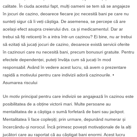
calitate. În ciuda acestui fapt, mulți oameni se tem să se angajeze
în jocuri de cazino, deoarece fiecare joc necesită bani pe care nu
sunteți sigur că îi veți câștiga. De asemenea, se percepe că are
același efect asupra creierului dvs. ca și medicamentul. Dar ar
trebui să fiți reticenți în a intra într-un cazinou? Ei bine, nu ar trebui
să ezitați să jucați jocuri de cazino, deoarece există servicii oferite
în cazinouri care nu necesită bani, precum bonusuri gratuite. Pentru
efectele dependenței, puteți învăța cum să jucați în mod
responsabil. Având în vedere acest lucru, să avem o prezentare
rapidă a motivului pentru care indivizii adoră cazinourile. •
Asumarea riscului
Un motiv principal pentru care indivizii se angajează în cazinou este
posibilitatea de a obține victorii mari. Multe persoane au
mentalitatea de a câștiga o sumă forfetară de bani sau jackpot.
Mentalitatea îi face copleșiți; prin urmare, depunând numerar și
încercându-și norocul. Încă primesc povești motivaționale de la alți
jucători care au raportat că au câștigat bani enormi. Acest lucru