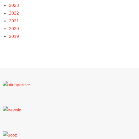
2023
2022
2021
2020
2019