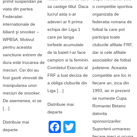
primit suspendari pe
sa castige titlul. Daca
o competitie sportiva
viata din partea
lucrul asta s-ar
organizata de
Federatiei
adeveri ar fi prima
federatia romana de
internationale de
echipa din Liga 1
fotbal la care pot
biliard şi snooker –
care pe langa
participa toate
WPBSA. Motivul
torfeele acumulate
cluburile afiliate FRF,
pentru aceasta
de la baieti l-ar face
dar si cele afiliate
sanctiune extrem de
campion si la feminin.
asociatiilor de fotbal
dura este trucarea de
Comitetul Executiv al
judetene. Aceasta
meciuri. Cei doi au
FRF a luat deciza de
competitie are loc in
fost gasiti vinovati de
a obliga cluburile din
fiecare an, inca din
manipularea unor
Liga […]
1993, iar in prezent
meciuri de snooker.
se numeste Cupa
De asemenea, ei se
Distribuie mai
Romaniei Betano
[…]
departe
datorita
sponsorizarilor.
Distribuie mai
Facebook
Twitter
Suporterii urmaresc
departe
fiecare meci si ocupa