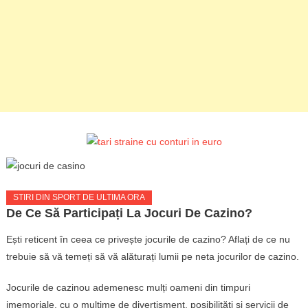
STIRI DIN SPORT DE ULTIMA ORA
De Ce Să Participați La Jocuri De Cazino?
Ești reticent în ceea ce privește jocurile de cazino? Aflați de ce nu
trebuie să vă temeți să vă alăturați lumii pe neta jocurilor de cazino.
Jocurile de cazinou ademenesc mulți oameni din timpuri
imemoriale, cu o mulțime de divertisment, posibilități și servicii de