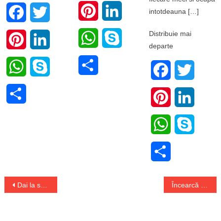
Pinterest
LinkedIn
intotdeauna […]
Facebook
Twitter
Distribuie mai
WhatsApp
Skype
Pinterest
LinkedIn
departe
Share
WhatsApp
Skype
Facebook
Twitter
Share
Pinterest
LinkedI
WhatsApp
Skype
Share
Navigare
Dai la schimb Pet-uri si primeste cartele la Metrorex
Încearcă și tu ATV-urile Can-Am Bombardier pentru o doză de adrenalină
în