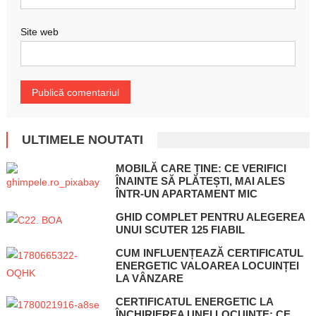
Site web
ULTIMELE NOUTATI
MOBILĂ CARE ȚINE: CE VERIFICI
ÎNAINTE SĂ PLĂTEȘTI, MAI ALES
ÎNTR-UN APARTAMENT MIC
GHID COMPLET PENTRU ALEGEREA
UNUI SCUTER 125 FIABIL
CUM INFLUENȚEAZĂ CERTIFICATUL
ENERGETIC VALOAREA LOCUINȚEI
LA VÂNZARE
CERTIFICATUL ENERGETIC LA
ÎNCHIRIEREA UNEI LOCUINȚE: CE