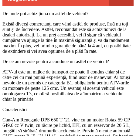
De unde pot achiziționa un astfel de vehicul?
Există diverși comercianți care vând astfel de produse, însă nu toți
sunt și de încredere. Astfel, recomandat este să achizitionezi de la
dealeri autorizați. La un preț accesibil, vei fi sigur că vehiculul
cumpărat va ajunge la tine în maximă siguranță și va da randament
maxim. În plus, vei primi o garanție de până la 4 ani, cu posibilitate
de extindere și vei avea opțiunea de a plăti în rate.
De ce am nevoie pentru a conduce un astfel de vehicul?
ATV-ul este un mijloc de transport ce poate fi condus chiar și de
către cei cu mai puțină experiență, fiind ușor de manevrat. Ai totuși
nevoie de un permis de categoria B1, obligatoriu pentru ATV-urile
cu motoare de peste 125 cmc. Un avantaj al acestui vehicul este
omologarea T3, ce oferă posibilitatea de a înmatricula vehiculul
chiar la primărie.
Caracteristici
Can-Am Renegade DPS 650 T ’21 vine cu un motor Rotax 59 CP,
649.6 cc V-twin, cu răcire pe lichid, EFI, cu un rezervor de 20.5 L,
pregătit să străbată drumurile accidentate. Prezintă o cutie automată