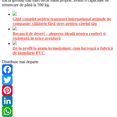
tracta greutăți mai mari decât masa proprie, având o capacitate de
remorcare de până la 590 kg.
Ghid complet pentru transport internațional animale de
companie: călătorie fără stres pentru cățelul tău
Bocancii de deșert – alegerea ideală pentru confort și
rezistență în orice aventură
De la profil la geam termoizolant: cum lucrează o fabrică
de tâmplărie PVC
Distribuie mai departe
Facebook
Twitter
Pinterest
LinkedIn