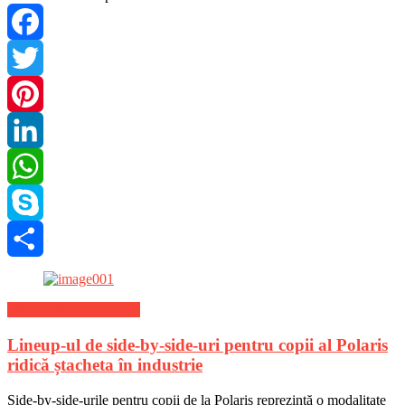
Facebook
Twitter
Pinterest
LinkedIn
WhatsApp
Skype
Share
Stiri de ultima ora Auto
Lineup-ul de side-by-side-uri pentru copii al Polaris
ridică ștacheta în industrie
Side-by-side-urile pentru copii de la Polaris reprezintă o modalitate