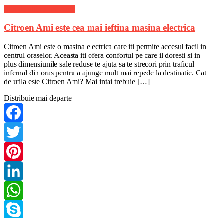
Stiri de ultima ora Auto
Citroen Ami este cea mai ieftina masina electrica
Citroen Ami este o masina electrica care iti permite accesul facil in
centrul oraselor. Aceasta iti ofera confortul pe care il doresti si in
plus dimensiunile sale reduse te ajuta sa te strecori prin traficul
infernal din oras pentru a ajunge mult mai repede la destinatie. Cat
de utila este Citroen Ami? Mai intai trebuie […]
Distribuie mai departe
Facebook
Twitter
Pinterest
LinkedIn
WhatsApp