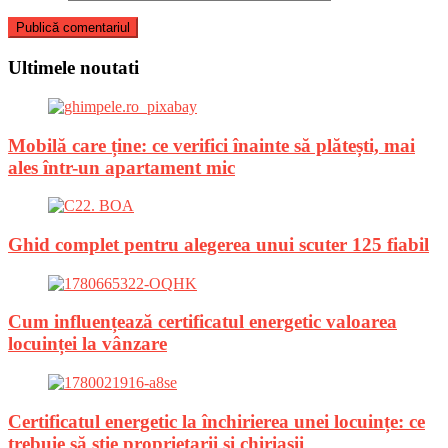
Ultimele noutati
Mobilă care ține: ce verifici înainte să plătești, mai
ales într-un apartament mic
Ghid complet pentru alegerea unui scuter 125 fiabil
Cum influențează certificatul energetic valoarea
locuinței la vânzare
Certificatul energetic la închirierea unei locuințe: ce
trebuie să știe proprietarii și chiriașii