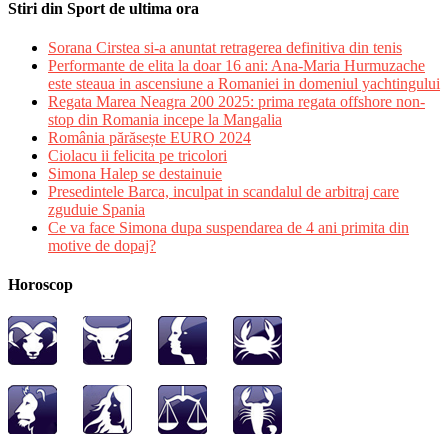
Stiri din Sport de ultima ora
Sorana Cirstea si-a anuntat retragerea definitiva din tenis
Performante de elita la doar 16 ani: Ana-Maria Hurmuzache
este steaua in ascensiune a Romaniei in domeniul yachtingului
Regata Marea Neagra 200 2025: prima regata offshore non-
stop din Romania incepe la Mangalia
România părăsește EURO 2024
Ciolacu ii felicita pe tricolori
Simona Halep se destainuie
Presedintele Barca, inculpat in scandalul de arbitraj care
zguduie Spania
Ce va face Simona dupa suspendarea de 4 ani primita din
motive de dopaj?
Horoscop