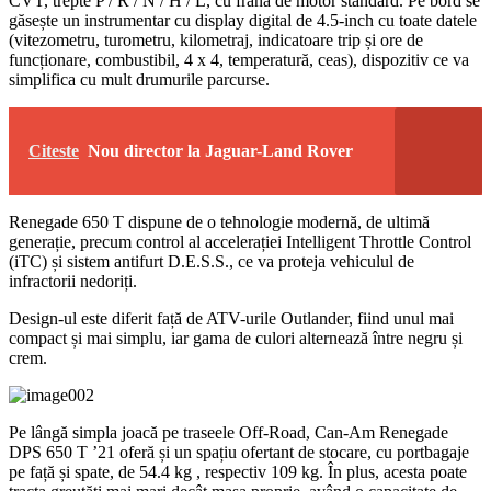
CVT, trepte P / R / N / H / L, cu frână de motor standard. Pe bord se
găsește un instrumentar cu display digital de 4.5-inch cu toate datele
(vitezometru, turometru, kilometraj, indicatoare trip și ore de
funcționare, combustibil, 4 x 4, temperatură, ceas), dispozitiv ce va
simplifica cu mult drumurile parcurse.
Citeste
Nou director la Jaguar-Land Rover
Renegade 650 T dispune de o tehnologie modernă, de ultimă
generație, precum control al accelerației Intelligent Throttle Control
(iTC) și sistem antifurt D.E.S.S., ce va proteja vehiculul de
infractorii nedoriți.
Design-ul este diferit față de ATV-urile Outlander, fiind unul mai
compact și mai simplu, iar gama de culori alternează între negru și
crem.
Pe lângă simpla joacă pe traseele Off-Road, Can-Am Renegade
DPS 650 T ’21 oferă și un spațiu ofertant de stocare, cu portbagaje
pe față și spate, de 54.4 kg , respectiv 109 kg. În plus, acesta poate