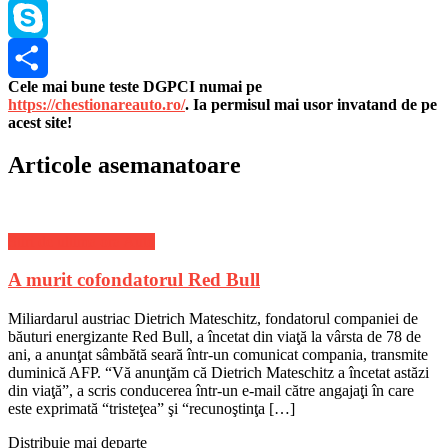
WhatsApp
Skype
Cele mai bune teste DGPCI numai pe
Share
https://chestionareauto.ro/
. Ia permisul mai usor invatand de pe
acest site!
Articole asemanatoare
Stiri de ultima ora Auto
A murit cofondatorul Red Bull
Miliardarul austriac Dietrich Mateschitz, fondatorul companiei de
băuturi energizante Red Bull, a încetat din viaţă la vârsta de 78 de
ani, a anunţat sâmbătă seară într-un comunicat compania, transmite
duminică AFP. “Vă anunţăm că Dietrich Mateschitz a încetat astăzi
din viaţă”, a scris conducerea într-un e-mail către angajaţi în care
este exprimată “tristeţea” şi “recunoştinţa […]
Distribuie mai departe