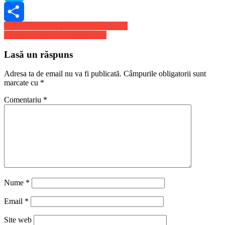
Skype
Navigare
De ce să participați la jocuri de cazino?
Share
5 beneficii ale bicicletei electrice
în
articole
Lasă un răspuns
Adresa ta de email nu va fi publicată.
Câmpurile obligatorii sunt
marcate cu
*
Comentariu
*
Nume
*
Email
*
Site web