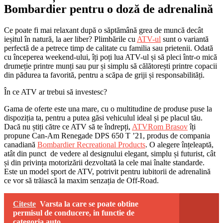
Bombardier pentru o doză de adrenalină
Ce poate fi mai relaxant după o săptămână grea de muncă decât
ieșitul în natură, la aer liber? Plimbările cu
ATV-ul
sunt o variantă
perfectă de a petrece timp de calitate cu familia sau prietenii. Odată
cu începerea weekend-ului, îți poți lua ATV-ul și să pleci într-o mică
drumeție printre munți sau pur și simplu să călătorești printre copacii
din pădurea ta favorită, pentru a scăpa de griji și responsabilități.
În ce ATV ar trebui să investesc?
Gama de oferte este una mare, cu o multitudine de produse puse la
dispoziția ta, pentru a putea găsi vehiculul ideal și pe placul tău.
Dacă nu știți către ce ATV să te îndrepți,
ATVRom Brasov
îți
propune Can-Am Renegade DPS 650 T ’21, produs de compania
canadiană
Bombardier Recreational Products
. O alegere înțeleaptă,
atât din punct de vedere al designului elegant, simplu și futurist, cât
și din privința motorizării dezvoltată la cele mai înalte standarde.
Este un model sport de ATV, potrivit pentru iubitorii de adrenalină
ce vor să trăiască la maxim senzația de Off-Road.
Citeste
Varsta la care se poate obtine
permisul de conducere, in functie de
categoria auto