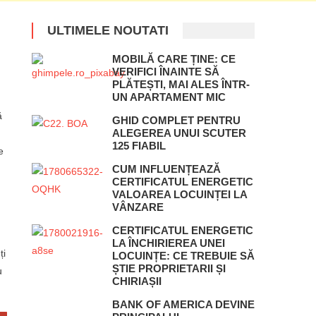
ULTIMELE NOUTATI
MOBILĂ CARE ȚINE: CE
VERIFICI ÎNAINTE SĂ
PLĂTEȘTI, MAI ALES ÎNTR-
UN APARTAMENT MIC
ă
GHID COMPLET PENTRU
ALEGEREA UNUI SCUTER
125 FIABIL
e
CUM INFLUENȚEAZĂ
CERTIFICATUL ENERGETIC
VALOAREA LOCUINȚEI LA
VÂNZARE
CERTIFICATUL ENERGETIC
LA ÎNCHIRIEREA UNEI
ți
LOCUINȚE: CE TREBUIE SĂ
ȘTIE PROPRIETARII ȘI
u
CHIRIAȘII
BANK OF AMERICA DEVINE