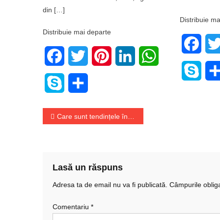
din […]
Distribuie ma
Distribuie mai departe
Face
Facebook
Twitter
Pinterest
LinkedIn
WhatsApp
Skyp
Skype
Share
Navigare
Care sunt tendințele în materie de haine?
în
articole
Lasă un răspuns
Adresa ta de email nu va fi publicată.
Câmpurile oblig
Comentariu
*