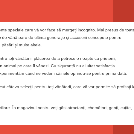
mente speciale care vă vor face să mergeţi incognito. Mai presus de toat
de vânătoare de ultima generaţie şi accesorii concepute pentru
 păsări şi multe altele.
ru toţi vânătorii: plăcerea de a petrece o noapte cu prietenii,
n animal pe care îl vânezi. Cu siguranță nu ai uitat satisfacția
experimentăm când ne vedem câinele oprindu-se pentru prima dată.
ut câteva selecţii pentru toţi vânătorii, care vă vor permite să profitaţi l
re. În magazinul nostru veţi găsi atractanți, chemători, genți, cuțite,