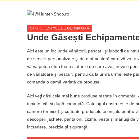
STIRI LIFESTYLE DE ULTIMA ORA
Unde Găsești Echipamente
Aici este un loc unde vânătorii, pescarii şi iubitorii de nat
de servicii personalizate şi de o atmosferă care vă va trezi
vă va putea oferi toate sfaturile de care aveţi nevoie pen
de vânătoare şi pescuit, pentru că la urma urmei este p
comanda o gamă variată de produse.
Aici veţi găsi cele mai bune produse testate în domeniu: v
înainte, cât şi după comandă. Catalogul nostru este de pro
camere termice) şi cu toate produsele esenţiale pentru vâ
descoperi jachete, pantaloni, cizme, veste şi mănuşi de 
încredere, precizie şi siguranţă.