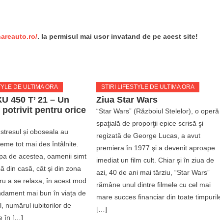
re
nareauto.ro/
. Ia permisul mai usor invatand de pe acest site!
STIRI LIFESTYLE DE ULTIMA ORA
TYLE DE ULTIMA ORA
Ziua Star Wars
U 450 T’ 21 – Un
 potrivit pentru orice
“Star Wars” (Războiul Stelelor), o operă
spaţială de proporţii epice scrisă şi
, stresul și oboseala au
regizată de George Lucas, a avut
eme tot mai des întâlnite.
premiera în 1977 şi a devenit aproape
pa de acestea, oamenii simt
imediat un film cult. Chiar şi în ziua de
ă din casă, cât și din zona
azi, 40 de ani mai târziu, “Star Wars”
ru a se relaxa, în acest mod
rămâne unul dintre filmele cu cel mai
dament mai bun în viața de
mare succes financiar din toate timpuril
el, numărul iubitorilor de
[…]
e în […]