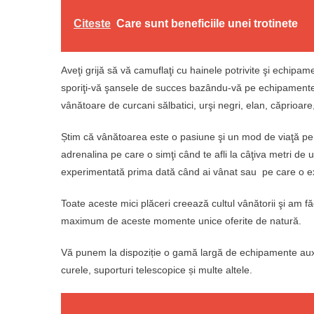
Citeste
Care sunt beneficiile unei trotinete
Aveţi grijă să vă camuflaţi cu hainele potrivite şi echipa
sporiţi-vă şansele de succes bazându-vă pe echipamente 
vânătoare de curcani sălbatici, urşi negri, elan, căprioare,
Știm că vânătoarea este o pasiune şi un mod de viaţă pent
adrenalina pe care o simţi când te afli la câţiva metri de u
experimentată prima dată când ai vânat sau pe care o 
Toate aceste mici plăceri creează cultul vânătorii şi am făc
maximum de aceste momente unice oferite de natură.
Vă punem la dispoziție o gamă largă de echipamente auxilia
curele, suporturi telescopice și multe altele.