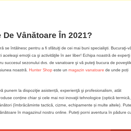
 De Vânătoare În 2021?
ură se întâlnesc pentru a fi sfătuiţi de cei mai buni specialişti. Bucuraţi-v
 aceleaşi emoţii ca şi activităţile în aer liber! Echipa noastră de experţi
tru succesul sezonului dvs. de vanatoare şi vă puteţi bucura de poveştil
asiunea noastră.
Hunter Shop
este un
magazin vanatoare
de unde poți
ă punem la dispoziţie asistență, experienţă şi profesionalism, atât
duse conține chiar și cele mai noi inovaţii tehnologice (optică termică,
nători (îmbrăcăminte tactică, cizme, echipamente și multe altele). Pute
vânătoare în magazinul nostru online. Puteți porni aventura în pădure c