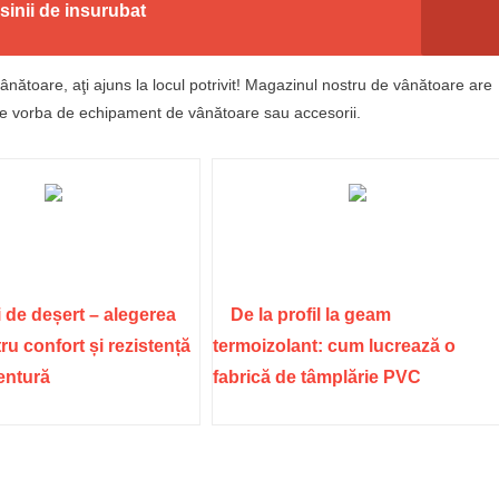
asinii de insurubat
ânătoare, aţi ajuns la locul potrivit! Magazinul nostru de vânătoare are
este vorba de echipament de vânătoare sau accesorii.
 de deșert – alegerea
De la profil la geam
ru confort și rezistență
termoizolant: cum lucrează o
ventură
fabrică de tâmplărie PVC