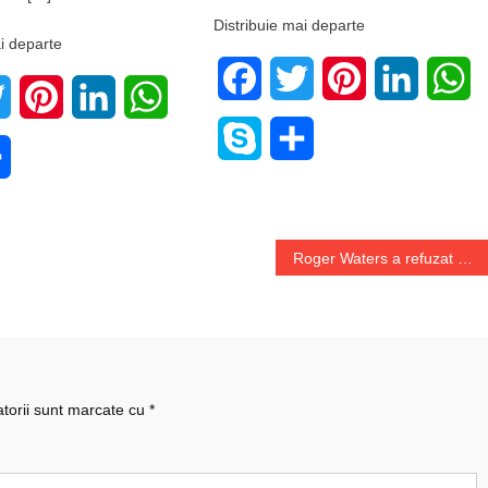
Distribuie mai departe
i departe
Facebook
Twitter
Pinterest
LinkedIn
W
book
Twitter
Pinterest
LinkedIn
WhatsApp
Skype
Share
e
Share
Roger Waters a refuzat o sumă uriașă de la Facebook
atorii sunt marcate cu
*