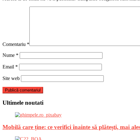
Comentariu
*
Nume
*
Email
*
Site web
Ultimele noutati
Mobilă care ține: ce verifici înainte să plătești, mai a