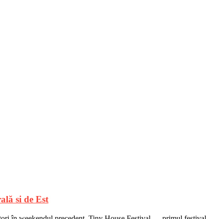
ală si de Est
tatori în weekendul precedent. Tiny House Festival – primul festival