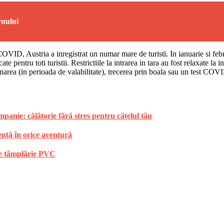
rnului
 COVID, Austria a inregistrat un numar mare de turisti. In ianuarie si feb
 pentru toti turistii. Restrictiile la intrarea in tara au fost relaxate la 
inarea (in perioada de valabilitate), trecerea prin boala sau un test COV
anie: călătorie fără stres pentru cățelul tău
ență în orice aventură
 de tâmplărie PVC