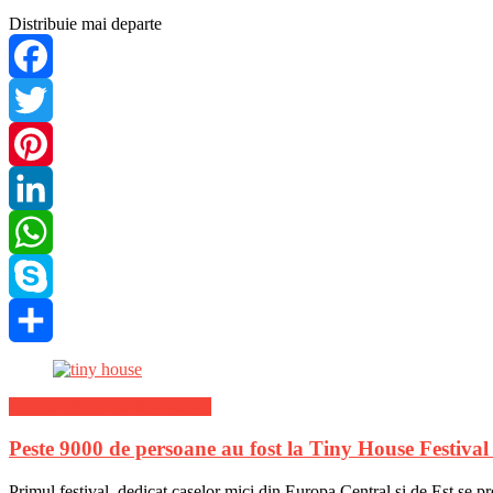
Distribuie mai departe
Facebook
Twitter
Pinterest
LinkedIn
WhatsApp
Skype
Share
Stiri de ultima ora din Turism
Peste 9000 de persoane au fost la Tiny House Festival 
Primul festival, dedicat caselor mici din Europa Central și de Est se 