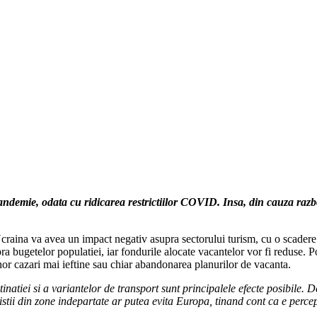
andemie, odata cu ridicarea restrictiilor COVID. Insa, din cauza razb
raina va avea un impact negativ asupra sectorului turism, cu o scadere a 
a bugetelor populatiei, iar fondurile alocate vacantelor vor fi reduse. Po
 unor cazari mai ieftine sau chiar abandonarea planurilor de vacanta.
inatiei si a variantelor de transport sunt principalele efecte posibile. 
ristii din zone indepartate ar putea evita Europa, tinand cont ca e perc