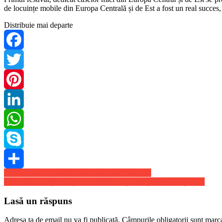
de locuințe mobile din Europa Centrală și de Est a fost un real succes,
Distribuie mai departe
Facebook
Twitter
Pinterest
LinkedIn
WhatsApp
Skype
Navigare
Udrea e din nou audiata de justitia din Bulgaria
Share
Primii astronauți privați au ajuns pe Stația Spațială Internațională
în
articole
Lasă un răspuns
Adresa ta de email nu va fi publicată.
Câmpurile obligatorii sunt marc