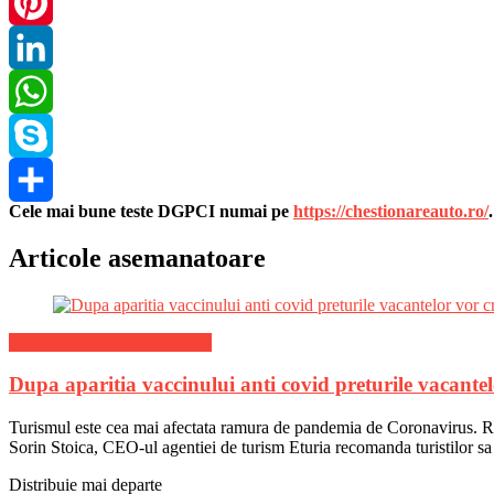
Twitter
Pinterest
LinkedIn
WhatsApp
Skype
Cele mai bune teste DGPCI numai pe
https://chestionareauto.ro/
Share
Articole asemanatoare
Stiri de ultima ora din Turism
Dupa aparitia vaccinului anti covid preturile vacantel
Turismul este cea mai afectata ramura de pandemia de Coronavirus. Restr
Sorin Stoica, CEO-ul agentiei de turism Eturia recomanda turistilor sa
Distribuie mai departe