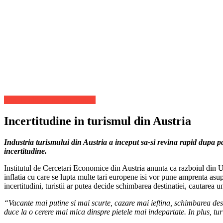
Stiri de ultima ora din Turism
Incertitudine in turismul din Austria
Industria turismului din Austria a inceput sa-si revina rapid dupa p
incertitudine.
Institutul de Cercetari Economice din Austria anunta ca razboiul din Uc
inflatia cu care se lupta multe tari europene isi vor pune amprenta asupr
incertitudini, turistii ar putea decide schimbarea destinatiei, cautarea
“Vacante mai putine si mai scurte, cazare mai ieftina, schimbarea dest
duce la o cerere mai mica dinspre pietele mai indepartate. In plus, tu