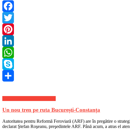
Facebook
Twitter
Pinterest
LinkedIn
WhatsApp
Skype
Share
Stiri de ultima ora din Turism
Un nou tren pe ruta București-Constanța
Autoritatea pentru Reformă Feroviară (ARF) are în pregătire o strategie p
declarat Ştefan Roşeanu, preşedintele ARF. Până acum, a atras el atenţ