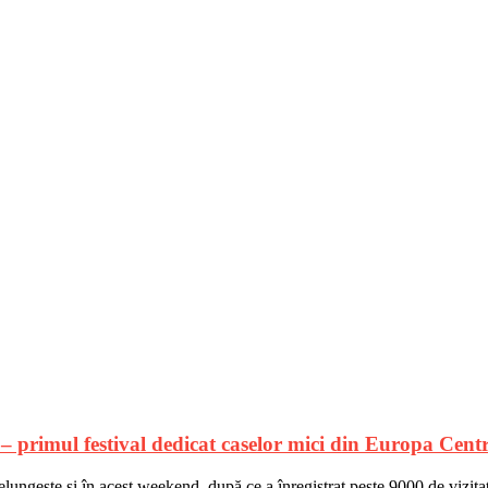
– primul festival dedicat caselor mici din Europa Centr
prelungește și în acest weekend, după ce a înregistrat peste 9000 de vizi