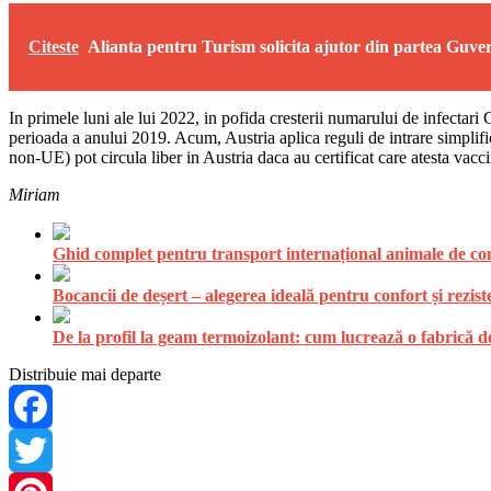
Citeste
Alianta pentru Turism solicita ajutor din partea Guve
In primele luni ale lui 2022, in pofida cresterii numarului de infectari
perioada a anului 2019. Acum, Austria aplica reguli de intrare simplificate
non-UE) pot circula liber in Austria daca au certificat care atesta vacc
Miriam
Ghid complet pentru transport internațional animale de comp
Bocancii de deșert – alegerea ideală pentru confort și rezist
De la profil la geam termoizolant: cum lucrează o fabrică
Distribuie mai departe
Facebook