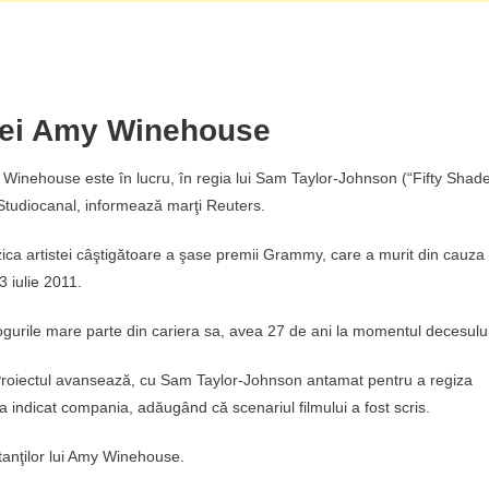
eței Amy Winehouse
 Winehouse este în lucru, în regia lui Sam Taylor-Johnson (“Fifty Shad
 Studiocanal, informează marţi Reuters.
 muzica artistei câştigătoare a şase premii Grammy, care a murit din cauza
3 iulie 2011.
gurile mare parte din cariera sa, avea 27 de ani la momentul decesului
. Proiectul avansează, cu Sam Taylor-Johnson antamat pentru a regiza
 indicat compania, adăugând că scenariul filmului a fost scris.
entanţilor lui Amy Winehouse.