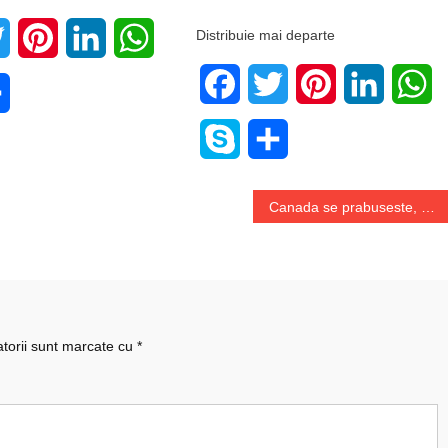
Distribuie mai departe
book
Twitter
Pinterest
LinkedIn
WhatsApp
Facebook
Twitter
Pinterest
LinkedIn
W
e
Share
Skype
Share
Canada se prabuseste, ca destinatie turistica
atorii sunt marcate cu
*