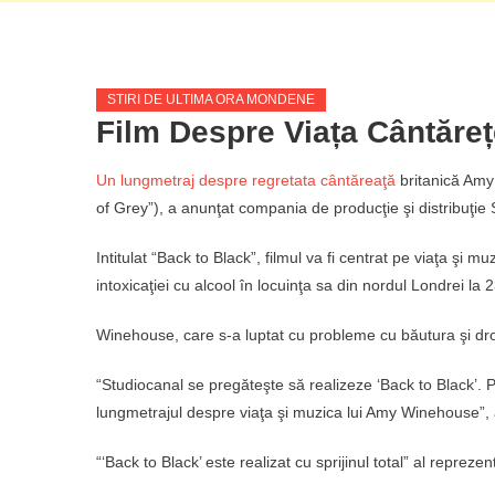
STIRI DE ULTIMA ORA MONDENE
Film Despre Viața Cântăr
Un lungmetraj despre regretata cântăreaţă
britanică Amy
of Grey”), a anunţat compania de producţie şi distribuţie
Intitulat “Back to Black”, filmul va fi centrat pe viaţa şi
intoxicaţiei cu alcool în locuinţa sa din nordul Londrei la 2
Winehouse, care s-a luptat cu probleme cu băutura şi dro
“Studiocanal se pregăteşte să realizeze ‘Back to Black’
lungmetrajul despre viaţa şi muzica lui Amy Winehouse”, a
“‘Back to Black’ este realizat cu sprijinul total” al reprez