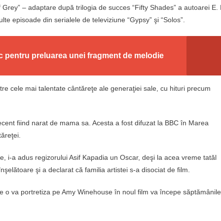
 Grey” – adaptare după trilogia de succes “Fifty Shades” a autoarei E. 
lte episoade din serialele de televiziune “Gypsy” şi “Solos”.
nic pentru preluarea unei fragment de melodie
e cele mai talentate cântăreţe ale generaţiei sale, cu hituri precum
recent fiind narat de mama sa. Acesta a fost difuzat la BBC în Marea
ăreţei.
 i-a adus regizorului Asif Kapadia un Oscar, deşi la acea vreme tatăl
elătoare şi a declarat că familia artistei s-a disociat de film.
 care o va portretiza pe Amy Winehouse în noul film va începe săptămânile