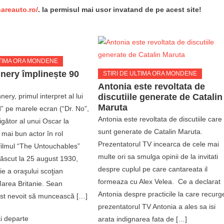
nareauto.ro/
. Ia permisul mai usor invatand de pe acest site!
LTIMA ORA MONDENE
nery împlinește 90
STIRI DE ULTIMA ORA MONDENE
Antonia este revoltata de
ery, primul interpret al lui
discutiile generate de Catalin
Maruta
 pe marele ecran (“Dr. No”,
Antonia este revoltata de discutiile care
igător al unui Oscar la
sunt generate de Catalin Maruta.
 mai bun actor în rol
Prezentatorul TV incearca de cele mai
filmul “The Untouchables”
multe ori sa smulga opinii de la invitati
născut la 25 august 1930,
despre cuplul pe care cantareata il
ie a oraşului scoţian
formeaza cu Alex Velea. Ce a declarat
area Britanie. Sean
Antonia despre practicile la care recurg
st nevoit să muncească […]
prezentatorul TV Antonia a ales sa isi
i departe
arata indignarea fata de […]