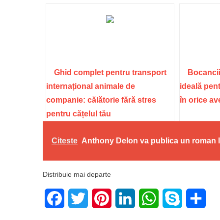
Ghid complet pentru transport
Bocancii
internațional animale de
ideală pent
companie: călătorie fără stres
în orice a
pentru cățelul tău
Citeste
Anthony Delon va publica un roman la 
Distribuie mai departe
Facebook
Twitter
Pinterest
LinkedIn
WhatsApp
Skype
Sha