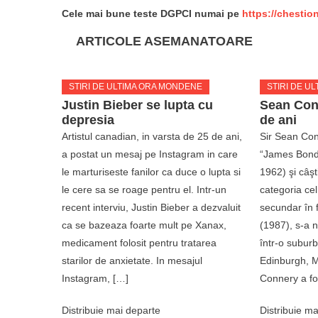
Cele mai bune teste DGPCI numai pe
https://chestio
ARTICOLE ASEMANATOARE
STIRI DE ULTIMA ORA MONDENE
STIRI DE U
Justin Bieber se lupta cu
Sean Con
depresia
de ani
Artistul canadian, in varsta de 25 de ani,
Sir Sean Conn
a postat un mesaj pe Instagram in care
“James Bond”
le marturiseste fanilor ca duce o lupta si
1962) şi câşt
le cere sa se roage pentru el. Intr-un
categoria cel
recent interviu, Justin Bieber a dezvaluit
secundar în 
ca se bazeaza foarte mult pe Xanax,
(1987), s-a 
medicament folosit pentru tratarea
într-o suburb
starilor de anxietate. In mesajul
Edinburgh, M
Instagram, […]
Connery a fo
Distribuie mai departe
Distribuie ma