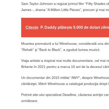
Sam Taylor-Johnson a regizat primul film “Fifty Shades of
James -, drama “A Million Little Pieces”, precum şi mai mu
Citeste
P. Daddy plătește 5.000 de dolari zil
Moartea prematură a lui Winehouse, considerată una dintr
“Rehab” şi “Back to Black”, a zguduit lumea muzicii.
Viaţa artistei a inspirat mai multe documentare, cel mai 
Britanie în 2021 pentru a marca 10 ani de la decesul cânt
Un documentar din 2015 intitlat “AMY”, despre Winehouse,
cântăreţei, Mitch Winehouse a catalogat producţia drept înş
Potrivit site-ului specializat Deadline, căutarea actriţei
următoare.