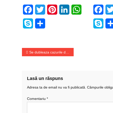
Facebook
Twitter
Pinterest
LinkedIn
WhatsApp
Face
Skype
Share
Skyp
Navigare
Se dubleaza cazurile de COVID in Romania; iata situatia din lume
în
articole
Lasă un răspuns
Adresa ta de email nu va fi publicată.
Câmpurile oblig
Comentariu
*