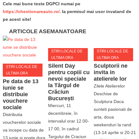
Cele mai bune teste DGPCI numai pe
https://chestionareauto.ro/
. Ia permisul mai usor invatand de
pe acest site!
ARTICOLE ASEMANATOARE
STIRI LOCALE DE
STIRI LOCALE DE
ULTIMA ORA
ULTIMA ORA
Silent Day
Sculptorii ne
STIRI LOCALE DE
pentru copiii cu
invita in
ULTIMA ORA
nevoi speciale
atelierele lor
Pe data de 13
la Târgul de
Zilele Atelierelor
iunie se
Crăciun
distribuie
Deschise de
București
vouchere
Sculptura Daca
Miercuri, 11
sociale
sunteti pasionati de
decembreie, în
Distributia
arta, doua
intervalul orar 12.00-
voucherelor sociale
weekenduri la rand
17.00, în cadrul
va incepe cu data de
(13-14 aprlie si 20-21
Targului de Craciun
13 iunie si poate dura