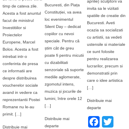
aprilie) sculptorii va
Bucuresti, din Piața
timp de cateva zile.
invita sa le vizitati
Constituției, va avea
Acesta a fost anuntul
spatiile de creatie din
loc evenimentul
facut de ministrul
Bucuresti. Aveti
Silent Day – dedicat
Investitiilor si
ocazia sa socializati
copiilor cu nevoi
Proiectelor
cu artistii, sa vedeti
speciale. Pentru că
Europene, Marcel
ustensile si materiale
știm cât de greu
Bolos. Acesta a fost
ce sunt folosite
poate fi pentru micutii
intrebat intr-o
pentru realizarea
cu dizabilitati
conferinta de presa
lucrarilor, precum si
senzoriale să suporte
ce informatii are
demonstratii prin
mediile aglomerate,
despre distribuirea
care o idee artistica
zgomotul intens,
voucherelor sociale
[…]
muzica și jocurile de
avand in vedere ca
lumini, între orele 12
reprezentantii Postei
Distribuie mai
[…]
Romane nu le-au
departe
primit. […]
Distribuie mai
Facebook
Twitter
departe
Distribuie mai