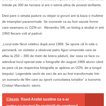
intinde pe 300 de hectare si are o istorie plina de povesti terifiante.
Desi pare o simpla padure cu stejari si goruni are la baza o multime
de intamplari paranormale. Se zvoneste ca au fost vazute forme
care seamana cu OZN-uri. Alexandru Sift, un biolog a studiat in anii
1950 fiecare colt al padruii.
„Locul este făcut celebru după anul 1968. Se spune că în iulie o
persoană, un vizitator a observat patru figuri umanoide care se
aflau la 250 – 300 de metri de liziera pădurii, dar ceea ce face cu
adevărat locul special este o fotografie din august 1968 atunci când
se pare că pe respectiva fotografie ar apărea un OZN, de-a lungul
timpului. Legendele vechi de zeci de ani au fost transformate într-
un scenariu de film care au sporit curiozitatea turiștilor” a transmis
Cristian Manolachi, istoric.
Citeste
Raed Arafat sustine ca s-ar
putea sa nu mai fie restrictii de weekend