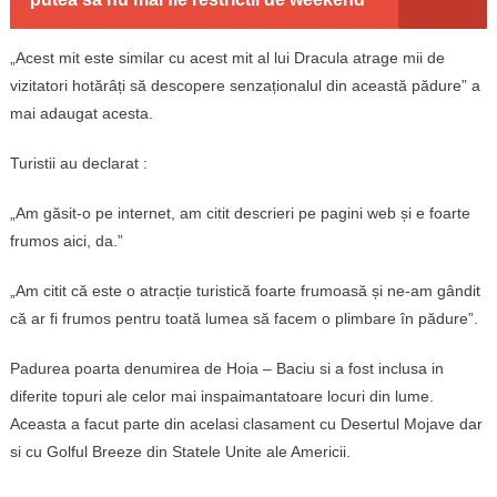
„Acest mit este similar cu acest mit al lui Dracula atrage mii de
vizitatori hotărâți să descopere senzaționalul din această pădure” a
mai adaugat acesta.
Turistii au declarat :
„Am găsit-o pe internet, am citit descrieri pe pagini web și e foarte
frumos aici, da.”
„Am citit că este o atracție turistică foarte frumoasă și ne-am gândit
că ar fi frumos pentru toată lumea să facem o plimbare în pădure”.
Padurea poarta denumirea de Hoia – Baciu si a fost inclusa in
diferite topuri ale celor mai inspaimantatoare locuri din lume.
Aceasta a facut parte din acelasi clasament cu Desertul Mojave dar
si cu Golful Breeze din Statele Unite ale Americii.