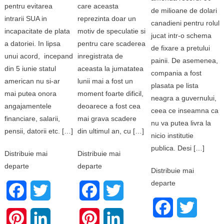
pentru evitarea
care aceasta
de milioane de dolari
intrarii SUA in
reprezinta doar un
canadieni pentru rolul
incapacitate de plata
motiv de speculatie si
jucat intr-o schema
a datoriei. In lipsa
pentru care scaderea
de fixare a pretului
unui acord, incepand
inregistrata de
painii. De asemenea,
din 5 iunie statul
aceasta la jumatatea
compania a fost
american nu si-ar
lunii mai a fost un
plasata pe lista
mai putea onora
moment foarte dificil,
neagra a guvernului,
angajamentele
deoarece a fost cea
ceea ce inseamna ca
financiare, salarii,
mai grava scadere
nu va putea livra la
pensii, datorii etc. […]
din ultimul an, cu […]
nicio institutie
publica. Desi […]
Distribuie mai
Distribuie mai
departe
departe
Distribuie mai
departe
Facebook
Twitter
Facebook
Twitter
Facebook
Twitter
Pinterest
LinkedIn
Pinterest
LinkedIn