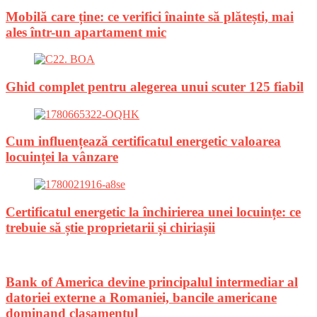
Mobilă care ține: ce verifici înainte să plătești, mai
ales într-un apartament mic
Ghid complet pentru alegerea unui scuter 125 fiabil
Cum influențează certificatul energetic valoarea
locuinței la vânzare
Certificatul energetic la închirierea unei locuințe: ce
trebuie să știe proprietarii și chiriașii
Bank of America devine principalul intermediar al
datoriei externe a Romaniei, bancile americane
dominand clasamentul