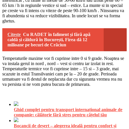
intensificat , cu rafale in medie de 50-60 km/h sau izolat peste 60 –
65 km / h in regiunile vestice si sud – estice. La munte si in special
pe creste va fi intens cu viteze de peste 90-100 km/h . Ninsoarea va
fi abundenta si va reduce vizibilitatea. In unele locuri se va forma
ghetus.
Citeste
Cu RADET în faliment și fără apă
caldă și căldură în București, Firea dă 12
milioane pe becuri de Crăciun
Temperaturile maxime vor fi cuprinse intre 0 si 9 grade. Noaptea se
va instala gerul in nord , nord – vest si centru iar izolat in rest.
Temperaturile termice vor fi cuprinse intre – 15 si – 3 grade, mai
scazute in estul Transilvaniei cam pe la – 20 de grade. Perioada
urmatoare va fi destul de neplacuta dar cu siguranta vremea rea nu
va persista si ne vom putea bucura de primavara.
Ghid complet pentru transport internațional animale de
companie: călătorie fără stres pentru cățelul tău
Bocancii de deșert – alegerea ideală pentru confort și