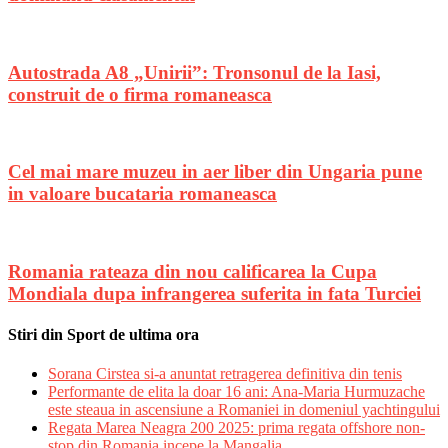
Autostrada A8 „Unirii”: Tronsonul de la Iasi,
construit de o firma romaneasca
Cel mai mare muzeu in aer liber din Ungaria pune
in valoare bucataria romaneasca
Romania rateaza din nou calificarea la Cupa
Mondiala dupa infrangerea suferita in fata Turciei
Stiri din Sport de ultima ora
Sorana Cirstea si-a anuntat retragerea definitiva din tenis
Performante de elita la doar 16 ani: Ana-Maria Hurmuzache
este steaua in ascensiune a Romaniei in domeniul yachtingului
Regata Marea Neagra 200 2025: prima regata offshore non-
stop din Romania incepe la Mangalia