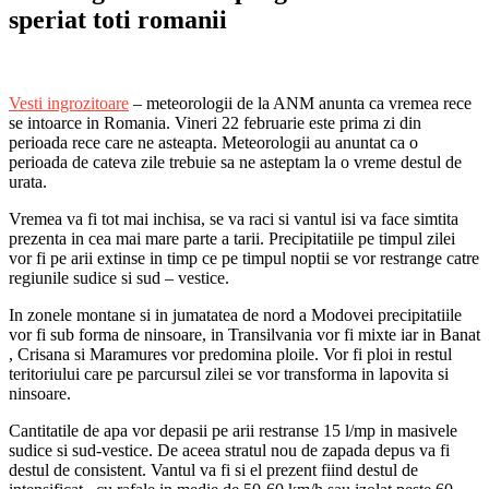
speriat toti romanii
Vesti ingrozitoare
– meteorologii de la ANM anunta ca vremea rece
se intoarce in Romania. Vineri 22 februarie este prima zi din
perioada rece care ne asteapta. Meteorologii au anuntat ca o
perioada de cateva zile trebuie sa ne asteptam la o vreme destul de
urata.
Vremea va fi tot mai inchisa, se va raci si vantul isi va face simtita
prezenta in cea mai mare parte a tarii. Precipitatiile pe timpul zilei
vor fi pe arii extinse in timp ce pe timpul noptii se vor restrange catre
regiunile sudice si sud – vestice.
In zonele montane si in jumatatea de nord a Modovei precipitatiile
vor fi sub forma de ninsoare, in Transilvania vor fi mixte iar in Banat
, Crisana si Maramures vor predomina ploile. Vor fi ploi in restul
teritoriului care pe parcursul zilei se vor transforma in lapovita si
ninsoare.
Cantitatile de apa vor depasii pe arii restranse 15 l/mp in masivele
sudice si sud-vestice. De aceea stratul nou de zapada depus va fi
destul de consistent. Vantul va fi si el prezent fiind destul de