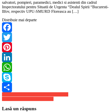
salvatori, pompieri, paramedici, medici si asistenti din cadrul
Inspectoratului pentru Situatii de Urgenta “Dealul Spirii “Bucuresti-
Ilfov, respectiv UPU-SMURD Floreasca au […]
Distribuie mai departe
Facebook
Twitter
Pinterest
LinkedIn
WhatsApp
Skype
Navigare
NOU YouTube Kids -acum si in Romania
Share
Iubeste romaneste – Dragobetele
în
articole
Lasă un răspuns