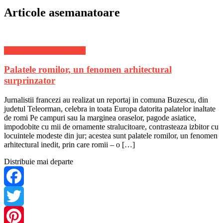
Articole asemanatoare
Stiri Actuale de ultima ora
Palatele romilor, un fenomen arhitectural
surprinzator
Jurnalistii francezi au realizat un reportaj in comuna Buzescu, din
judetul Teleorman, celebra in toata Europa datorita palatelor inaltate
de romi Pe campuri sau la marginea oraselor, pagode asiatice,
impodobite cu mii de ornamente stralucitoare, contrasteaza izbitor cu
locuintele modeste din jur; acestea sunt palatele romilor, un fenomen
arhitectural inedit, prin care romii – o […]
Distribuie mai departe
Facebook
Twitter