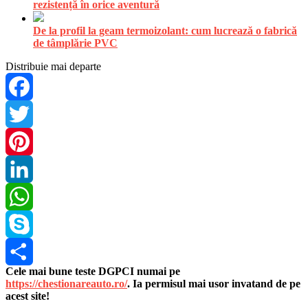
rezistență în orice aventură
De la profil la geam termoizolant: cum lucrează o fabrică
de tâmplărie PVC
Distribuie mai departe
Facebook
Twitter
Pinterest
LinkedIn
WhatsApp
Skype
Cele mai bune teste DGPCI numai pe
Share
https://chestionareauto.ro/
. Ia permisul mai usor invatand de pe
acest site!