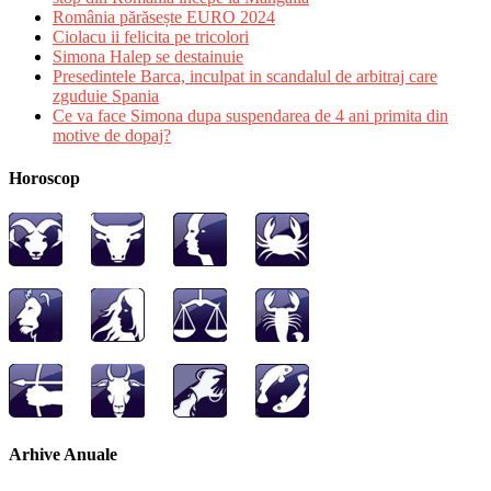
România părăsește EURO 2024
Ciolacu ii felicita pe tricolori
Simona Halep se destainuie
Presedintele Barca, inculpat in scandalul de arbitraj care
zguduie Spania
Ce va face Simona dupa suspendarea de 4 ani primita din
motive de dopaj?
Horoscop
Arhive Anuale