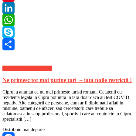
Pinterest
LinkedIn
WhatsApp
Skype
Share
Stiri Actuale de ultima ora
Ne primesc tot mai putine tari – iata noile restrictii !
Ciprul a anuntat ca nu mai primeste turisti romani. Cetatenii cu
rezidenta legala in Cipru pot intra in tara doar daca au test COVID
negativ. Alte categorii de persoane, cum ar fi diplomatii aflati in
misiune, oamenii de afaceri sau cercetatorii care trebuie sa
calatoreasca in scop profesional, sportivii care au contracte in Cipru,
specialistii […]
Distribuie mai departe