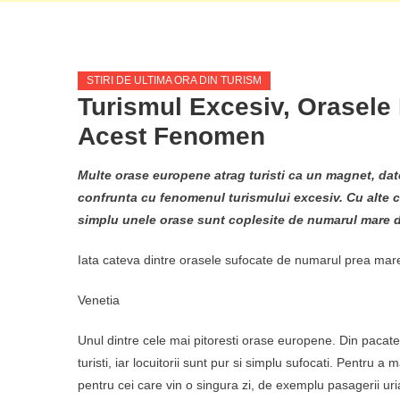
STIRI DE ULTIMA ORA DIN TURISM
Turismul Excesiv, Orasele
Acest Fenomen
Multe orase europene atrag turisti ca un magnet, datori
confrunta cu fenomenul turismului excesiv. Cu alte cu
simplu unele orase sunt coplesite de numarul mare de t
Iata cateva dintre orasele sufocate de numarul prea mare 
Venetia
Unul dintre cele mai pitoresti orase europene. Din pacate
turisti, iar locuitorii sunt pur si simplu sufocati. Pentru a
pentru cei care vin o singura zi, de exemplu pasagerii urias