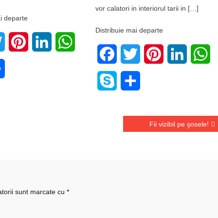
vor calatori in interiorul tarii in […]
i departe
Distribuie mai departe
book
Twitter
Pinterest
LinkedIn
WhatsApp
Facebook
Twitter
Pinterest
LinkedIn
W
e
Share
Skype
Share
Fii vizibil pe şosele!
atorii sunt marcate cu
*