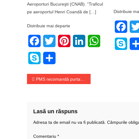
Aeroporturi Bucureşti (CNAB). “Traficul
Distribuie ma
pe aeroportul Henri Coandă de […]
Distribuie mai departe
Face
Facebook
Twitter
Pinterest
LinkedIn
WhatsApp
Skyp
Skype
Share
Navigare
PMS recomandă purtarea măștii în timpul zborurilor
în
articole
Lasă un răspuns
Adresa ta de email nu va fi publicată.
Câmpurile oblig
Comentariu
*