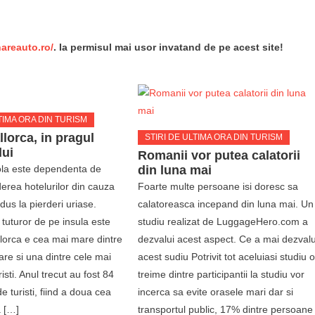
re
nareauto.ro/
. Ia permisul mai usor invatand de pe acest site!
TIMA ORA DIN TURISM
llorca, in pragul
STIRI DE ULTIMA ORA DIN TURISM
lui
Romanii vor putea calatorii
ola este dependenta de
din luna mai
derea hotelurilor din cauza
Foarte multe persoane isi doresc sa
us la pierderi uriase.
calatoreasca incepand din luna mai. Un
a tuturor de pe insula este
studiu realizat de LuggageHero.com a
llorca e cea mai mare dintre
dezvalui acest aspect. Ce a mai dezvalu
are si una dintre cele mai
acest sudiu Potrivit tot aceluiasi studiu 
risti. Anul trecut au fost 84
treime dintre participantii la studiu vor
e turisti, fiind a doua cea
incerca sa evite orasele mari dar si
 […]
transportul public, 17% dintre persoane