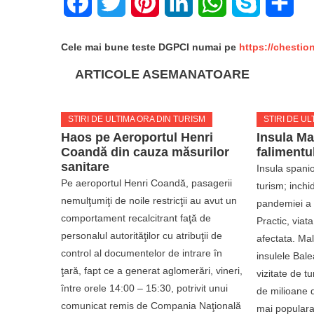
Facebook
Twitter
Pinterest
LinkedIn
WhatsApp
Skype
Sha
Cele mai bune teste DGPCI numai pe
https://chestio
ARTICOLE ASEMANATOARE
STIRI DE ULTIMA ORA DIN TURISM
STIRI DE UL
Haos pe Aeroportul Henri
Insula Ma
Coandă din cauza măsurilor
falimentu
sanitare
Insula spani
Pe aeroportul Henri Coandă, pasagerii
turism; inchi
nemulţumiţi de noile restricţii au avut un
pandemiei a d
comportament recalcitrant faţă de
Practic, viat
personalul autorităţilor cu atribuţii de
afectata. Ma
control al documentelor de intrare în
insulele Bale
ţară, fapt ce a generat aglomerări, vineri,
vizitate de tu
între orele 14:00 – 15:30, potrivit unui
de milioane d
comunicat remis de Compania Naţională
mai populara