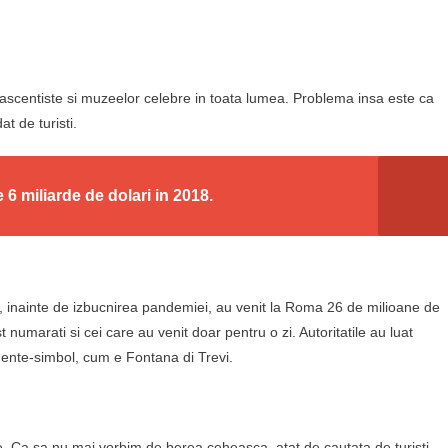
 renascentiste si muzeelor celebre in toata lumea. Problema insa este ca
at de turisti.
e 6 miliarde de dolari in 2018.
19, inainte de izbucnirea pandemiei, au venit la Roma 26 de milioane de
st numarati si cei care au venit doar pentru o zi. Autoritatile au luat
mente-simbol, cum e Fontana di Trevi.
e. Ca sa nu mai vorbim de berea ceheasca, atat de cautata de turisti.