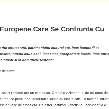
 Europene Care Se Confrunta Cu
ta arhitecturii, patrimoniului cultural etc, insa locuitorii se
vinte, turistii aduc bani, inseamna prosperitate locala, insa pur s
uristi si ar dori unele restrictii.
de turisti
, acest renume are un cost urias. Orasul e vizitat anual de milioane de
 mai reduce presiunea, autoritatile locale au luat in calcul o taxa de intrar
elor vase de croaziera. De altfel, locuitorii Venetiei au participat la o