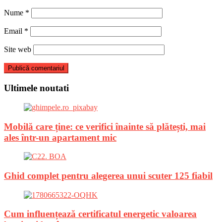
Nume
*
Email
*
Site web
Ultimele noutati
Mobilă care ține: ce verifici înainte să plătești, mai
ales într-un apartament mic
Ghid complet pentru alegerea unui scuter 125 fiabil
Cum influențează certificatul energetic valoarea