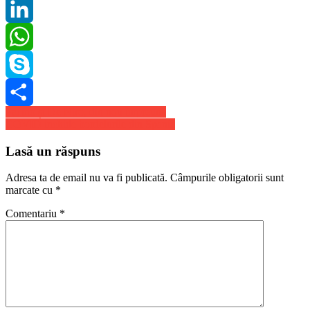
Pinterest
LinkedIn
WhatsApp
Skype
Navigare
Pacino și De Niro, din nou împreună
Share
COVID inchide bordelurile din Spania
în
articole
Lasă un răspuns
Adresa ta de email nu va fi publicată.
Câmpurile obligatorii sunt
marcate cu
*
Comentariu
*