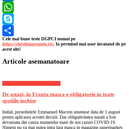
LinkedIn
WhatsApp
Skype
Cele mai bune teste DGPCI numai pe
Share
https://chestionareauto.ro/
. Ia permisul mai usor invatand de pe
acest site!
Articole asemanatoare
Stiri Internationale de ultima ora
De astazi, in Franta masca e obligatorie in toate
spatiile inchise
Initial, presedintele Emmanuel Macron anuntase data de 1 august
pentru aplicarea acestei decizii. Dar obligativitatea mastii a fost
devansata din cauza numarului mare de noi cazuri COVID-19.
Nimeni nu va mai putea intra fara masca in magazine,supermarket-