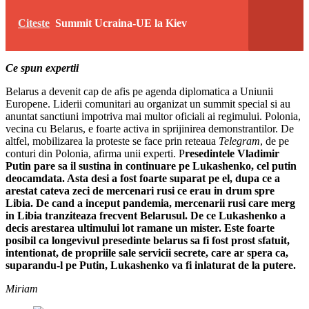
Citeste
Summit Ucraina-UE la Kiev
Ce spun expertii
Belarus a devenit cap de afis pe agenda diplomatica a Uniunii
Europene. Liderii comunitari au organizat un summit special si au
anuntat sanctiuni impotriva mai multor oficiali ai regimului. Polonia,
vecina cu Belarus, e foarte activa in sprijinirea demonstrantilor. De
altfel, mobilizarea la proteste se face prin reteaua
Telegram
, de pe
conturi din Polonia, afirma unii experti. P
resedintele Vladimir
Putin pare sa il sustina in continuare pe Lukashenko, cel putin
deocamdata. Asta desi a fost foarte suparat pe el, dupa ce a
arestat cateva zeci de mercenari rusi ce erau in drum spre
Libia. De cand a inceput pandemia, mercenarii rusi care merg
in Libia tranziteaza frecvent Belarusul. De ce Lukashenko a
decis arestarea ultimului lot ramane un mister. Este foarte
posibil ca longevivul presedinte belarus sa fi fost prost sfatuit,
intentionat, de propriile sale servicii secrete, care ar spera ca,
suparandu-l pe Putin, Lukashenko va fi inlaturat de la putere.
Miriam