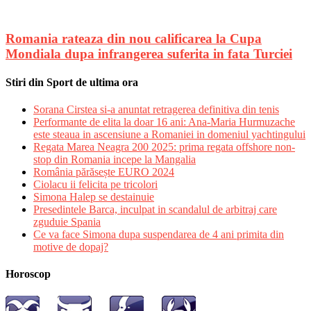
Romania rateaza din nou calificarea la Cupa
Mondiala dupa infrangerea suferita in fata Turciei
Stiri din Sport de ultima ora
Sorana Cirstea si-a anuntat retragerea definitiva din tenis
Performante de elita la doar 16 ani: Ana-Maria Hurmuzache
este steaua in ascensiune a Romaniei in domeniul yachtingului
Regata Marea Neagra 200 2025: prima regata offshore non-
stop din Romania incepe la Mangalia
România părăsește EURO 2024
Ciolacu ii felicita pe tricolori
Simona Halep se destainuie
Presedintele Barca, inculpat in scandalul de arbitraj care
zguduie Spania
Ce va face Simona dupa suspendarea de 4 ani primita din
motive de dopaj?
Horoscop