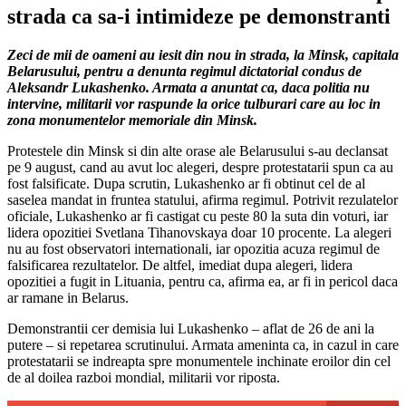
strada ca sa-i intimideze pe demonstranti
Zeci de mii de oameni au iesit din nou in strada, la Minsk, capitala
Belarusului, pentru a denunta regimul dictatorial condus de
Aleksandr Lukashenko. Armata a anuntat ca, daca politia nu
intervine, militarii vor raspunde la orice tulburari care au loc in
zona monumentelor memoriale din Minsk.
Protestele din Minsk si din alte orase ale Belarusului s-au declansat
pe 9 august, cand au avut loc alegeri, despre protestatarii spun ca au
fost falsificate. Dupa scrutin, Lukashenko ar fi obtinut cel de al
saselea mandat in fruntea statului, afirma regimul. Potrivit rezulatelor
oficiale, Lukashenko ar fi castigat cu peste 80 la suta din voturi, iar
lidera opozitiei Svetlana Tihanovskaya doar 10 procente. La alegeri
nu au fost observatori internationali, iar opozitia acuza regimul de
falsificarea rezultatelor. De altfel, imediat dupa alegeri, lidera
opozitiei a fugit in Lituania, pentru ca, afirma ea, ar fi in pericol daca
ar ramane in Belarus.
Demonstrantii cer demisia lui Lukashenko – aflat de 26 de ani la
putere – si repetarea scrutinului. Armata ameninta ca, in cazul in care
protestatarii se indreapta spre monumentele inchinate eroilor din cel
de al doilea razboi mondial, militarii vor riposta.