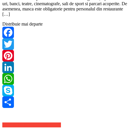
uri, banci, teatre, cinematografe, sali de sport si parcari acoperite. De
asemenea, masca este obligatorie pentru personalul din restaurante
[…]
Distribuie mai departe
Facebook
Twitter
Pinterest
LinkedIn
WhatsApp
Skype
Share
Stiri Internationale de ultima ora