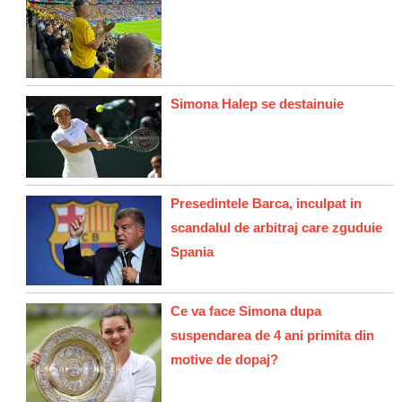
Simona Halep se destainuie
Presedintele Barca, inculpat in
scandalul de arbitraj care zguduie
Spania
Ce va face Simona dupa
suspendarea de 4 ani primita din
motive de dopaj?