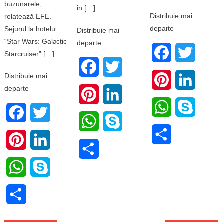
buzunarele,
in […]
Distribuie mai
relatează EFE.
departe
Sejurul la hotelul
Distribuie mai
“Star Wars: Galactic
departe
Facebook
Twitter
Starcruiser” […]
Facebook
Twitter
Distribuie mai
Pinterest
LinkedI
departe
Pinterest
LinkedIn
WhatsApp
Skype
Facebook
Twitter
WhatsApp
Skype
Share
Pinterest
LinkedIn
Share
WhatsApp
Skype
Share