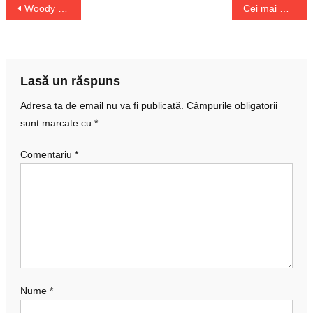
Navigare
Woody Harrelson vrea să afle dacă e frate cu Matthew McConaughey
Cei mai mulți britanici preferă monarhia
în
articole
Lasă un răspuns
Adresa ta de email nu va fi publicată.
Câmpurile obligatorii
sunt marcate cu
*
Comentariu
*
Nume
*