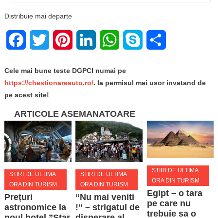
Distribuie mai departe
Facebook
Twitter
Pinterest
LinkedIn
WhatsApp
Skype
Share
Cele mai bune teste DGPCI numai pe
https://chestionareauto.ro/
. Ia permisul mai usor invatand de
pe acest site!
ARTICOLE ASEMANATOARE
STIRI DE ULTIMA
STIRI DE ULTIMA
STIRI DE ULTIMA
ORA DIN TURISM
ORA DIN TURISM
ORA DIN TURISM
Egipt – o tara
Prețuri
“Nu mai veniti
pe care nu
astronomice la
!” – strigatul de
trebuie sa o
noul hotel ”Star
disperare al