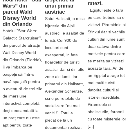
ratezi.
Wars” din
unui primar
Egiptul este o tara
parcul Wald
austriac
pe care trebuie sa o
Disney World
Satul Hallstatt, o mica
din Orlando
vizitezi. Piramidele si
bijuterie din Alpii
Hotelul “Star Wars:
Sfinxul dar si vechile
austrieci, e asaltat de
Galactic Starcruiser”‘,
culturi din lume sunt
turisti. Cei 900 de
din parcul de atracţii
doar cateva dintre
locuitori sunt
Walt Disney World
motivele pentru care
exasperati, in fata
din Orlando (Florida),
se merita sa vizitezi
hoardelor de turisti
îi va îmbarca pe
aceasta tara. An de
asiatici, dar si din alte
oaspeţii săi într-o
an Egiptul atrage tot
zone ale lumii. Iar
navă spaţială pentru
mai multi turisti
primarul din Hallstatt,
o aventură de trei zile
datorita culturii si
Alexander Scheutze,
de imersiune
istoriei incredibile.
scrie pe retelele de
interactivă completă,
Piramidele si
socializare “nu mai
deşi deocamdată la
obeliscurile, faraonii
veniti !”. Totul a
un preţ care nu este
cu toate misterele lor
plecat de la un
apt pentru toate
[…]
documentar realizat