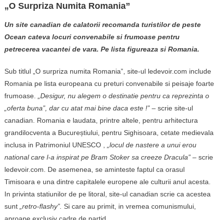
„O Surpriza Numita Romania”
Un site canadian de calatorii recomanda turistilor de peste
Ocean cateva locuri convenabile si frumoase pentru
petrecerea vacantei de vara. Pe lista figureaza si Romania.
Sub titlul „O surpriza numita Romania”, site-ul ledevoir.com include
Romania pe lista europeana cu preturi convenabile si peisaje foarte
frumoase.
„Desigur, nu alegem o destinatie pentru ca reprezinta o
„oferta buna”, dar cu atat mai bine daca este !” –
scrie site-ul
canadian. Romania e laudata, printre altele, pentru arhitectura
grandilocventa a Bucureștiului, pentru Sighisoara, cetate medievala
inclusa in Patrimoniul UNESCO ,
„locul de nastere a unui erou
national care l-a inspirat pe Bram Stoker sa creeze Dracula” –
scrie
ledevoir.com. De asemenea, se aminteste faptul ca orasul
Timisoara e una dintre capitalele europene ale culturii anul acesta.
In privinta statiunilor de pe litoral, site-ul canadian scrie ca acestea
sunt
„retro-flashy”.
Si care au primit, in vremea comunismului,
aproape exclusiv cadre de partid.