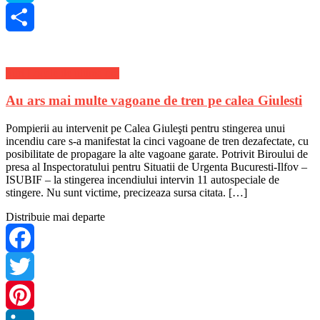
Skype
Share
Stiri Locale de ultima ora
Au ars mai multe vagoane de tren pe calea Giulesti
Pompierii au intervenit pe Calea Giuleşti pentru stingerea unui
incendiu care s-a manifestat la cinci vagoane de tren dezafectate, cu
posibilitate de propagare la alte vagoane garate. Potrivit Biroului de
presa al Inspectoratului pentru Situatii de Urgenta Bucuresti-Ilfov –
ISUBIF – la stingerea incendiului intervin 11 autospeciale de
stingere. Nu sunt victime, precizeaza sursa citata. […]
Distribuie mai departe
Facebook
Twitter