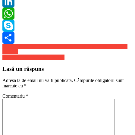
Pinterest
LinkedIn
WhatsApp
Skype
Navigare
Teatrul absurdului: prin ce a trecut un roman infectat cu noul virus
Share
COVID
în
Alcoolul contrafacut face ravagii
articole
Lasă un răspuns
Adresa ta de email nu va fi publicată.
Câmpurile obligatorii sunt
marcate cu
*
Comentariu
*