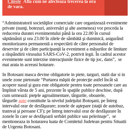
Citeste
Afla cum ne afecteaza trecerea la ora
de vara.
“Administratorii societăţilor comerciale care organizează evenimente
private (nunţi, botezuri, aniversări şi alte asemenea) vor proceda la
reducerea duratei evenimentului până la ora 22.00 în cursul
săptămânii şi ora 23.00 în zilele de sâmbătă şi duminică, asigurând
monitorizarea permanentă a respectării de către personalul de
deservire şi de către participanţii la eveniment a măsurilor de limitare
a răspândirii virusului SARS-CoV-2, potrivit legii. În cadrul acestor
evenimente sunt interzise interacţiunile fizice de tip joc, dans”, se
mai arata in aceeasi hotarare.
In Botosani masca devine obligatorie in piete, targuri, statii dar si in
unele zone pietonale “Purtarea măştii de protecţie astfel încât să
acopere nasul şi gura este obligatorie pentru toate persoanele care au
împlinit vârsta de 5 ani, prezente în spaţiile publice deschise, după
cum urmează: pieţele agroalimentare, târgurile, oboarele,
târgurile
auto
constituite la nivelul judeţului Botoşani, pe întreg
intervalul orar de desfăşurare; zonele de aştepare (staţii de autobuz,
tramvai şi peroane CF); pe întreg intervalul orar de desfăşurare în
zonele în care se desfăşoară serbări publice sau pelerinaje”, se
mentioneaza in hotararea luata de Comitetul Judetean pentru Situatii
de Urgenta Botosani.