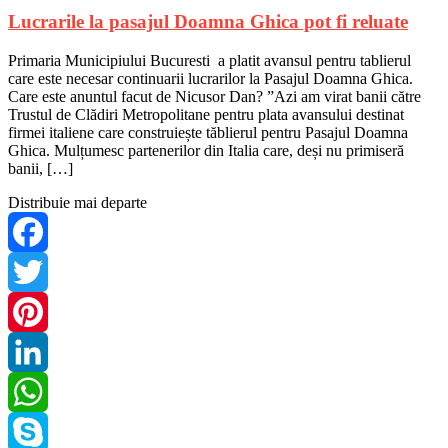
Lucrarile la pasajul Doamna Ghica pot fi reluate
Primaria Municipiului Bucuresti a platit avansul pentru tablierul
care este necesar continuarii lucrarilor la Pasajul Doamna Ghica.
Care este anuntul facut de Nicusor Dan? ”Azi am virat banii către
Trustul de Clădiri Metropolitane pentru plata avansului destinat
firmei italiene care construiește tăblierul pentru Pasajul Doamna
Ghica. Mulțumesc partenerilor din Italia care, deși nu primiseră
banii, […]
Distribuie mai departe
Facebook
Twitter
Pinterest
LinkedIn
WhatsApp