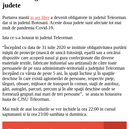
judete
Purtarea mastii
in aer liber
a devenit obligatorie in judetul Teleorman
dar si in judetul Botosani. Aceste doua judete sunt afectate tot mai
mult de pandemia Covid-19.
Iata ce s-a hotarat in judetul Teleorman
“Începând cu data de 31 iulie 2020 se instituie obligativitatea purtării
măştii de protecţie (mască de unică folosinţă, eşarfă sau a oricărui
dispozitiv care acoperă nasul şi gura confecţionate din diverse
materiale textile, fabricate industrial sau artizanal) de către toate
persoanele de pe raza administrativ-teritorială a judeţului Teleorman
începând cu vârsta de peste 5 ani, în spaţii închise şi în spaţiile
deschise în care există aglomerări de persoane, respectiv pieţe,
târguri, oboare, mijloace de transport în comun, staţii de autobuz,
gări, autogări, parcuri, precum şi în alte spaţii deschise unde se
formează grupuri mai mari de trei persoane”, se arata in hotararea
luata de CJSU Teleorman.
Mai mult de atat localurile se vor inchide la ora 22:00 in cursul
saptamanii si la ora 23:00 sambata si duminica.