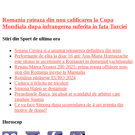
Romania rateaza din nou calificarea la Cupa
Mondiala dupa infrangerea suferita in fata Turciei
Stiri din Sport de ultima ora
Sorana Cirstea si-a anuntat retragerea definitiva din tenis
Performante de elita la doar 16 ani: Ana-Maria Hurmuzache
este steaua in ascensiune a Romaniei in domeniul yachtingului
Regata Marea Neagra 200 2025: prima regata offshore non-
stop din Romania incepe la Mangalia
România părăsește EURO 2024
Ciolacu ii felicita pe tricolori
Simona Halep se destainuie
Presedintele Barca, inculpat in scandalul de arbitraj care
zguduie Spania
Ce va face Simona dupa suspendarea de 4 ani primita din
motive de dopaj?
Horoscop