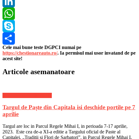
Pinterest
LinkedIn
WhatsApp
Skype
Cele mai bune teste DGPCI numai pe
Share
https://chestionareauto.ro/
. Ia permisul mai usor invatand de pe
acest site!
Articole asemanatoare
Stiri Locale de ultima ora
Targul de Paște din Capitala isi deschide portile pe 7
aprilie
Targul are loc in Parcul Regele Mihai I, in perioada 7-17 aprilie,
2023. Este cea de-a XI-a editie a Targului oficial de Paste al
Capitalei, „Traditii si Flori de Sarbatori”, in Parcul Regele Mihai I,