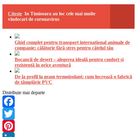
Citeste
In Timisoara au loc cele mai multe
vindecari de coronavirus
Ghid complet pentru transport internațional animale de
companie: călătorie fără stres pentru cățelul tău
Bocancii de deșert – alegerea ideală pentru confort și
rezistență în orice aventură
De la profil la geam termoizolant: cum lucrează o fabrică
de tâmplărie PVC
Distribuie mai departe
Facebook
Twitter