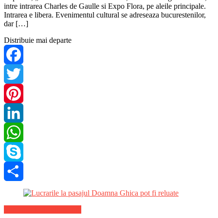
intre intrarea Charles de Gaulle si Expo Flora, pe aleile principale.
Intrarea e libera. Evenimentul cultural se adreseaza bucurestenilor,
dar […]
Distribuie mai departe
Facebook
Twitter
Pinterest
LinkedIn
WhatsApp
Skype
Share
Stiri Locale de ultima ora