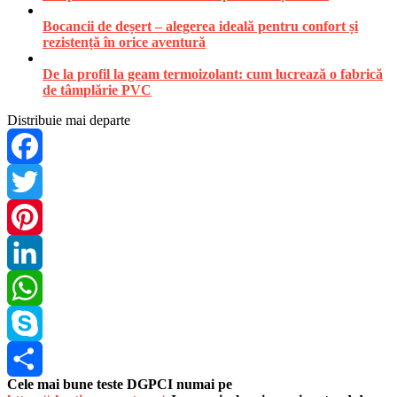
Bocancii de deșert – alegerea ideală pentru confort și
rezistență în orice aventură
De la profil la geam termoizolant: cum lucrează o fabrică
de tâmplărie PVC
Distribuie mai departe
Facebook
Twitter
Pinterest
LinkedIn
WhatsApp
Skype
Cele mai bune teste DGPCI numai pe
Share