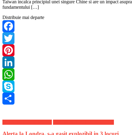
Taiwan incalca principiul unei singure Chine si are un impact asupra
fundamentului […]
Distribuie mai departe
Facebook
Twitter
Pinterest
LinkedIn
WhatsApp
Skype
Share
Stiri Actuale de ultima ora
Stiri Internationale de ultima ora
Alerta la Londra, s-a gasit explozibil in 3 locuri