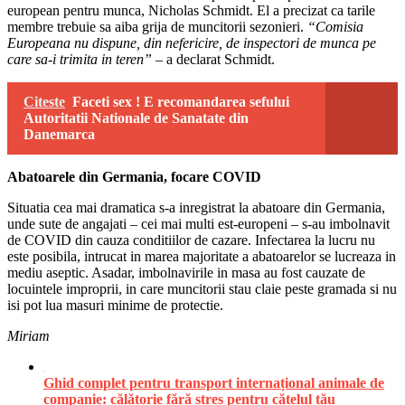
european pentru munca, Nicholas Schmidt. El a precizat ca tarile
membre trebuie sa aiba grija de muncitorii sezonieri.
“Comisia
Europeana nu dispune, din nefericire, de inspectori de munca pe
care sa-i trimita in teren”
– a declarat Schmidt.
Citeste
Faceti sex ! E recomandarea sefului
Autoritatii Nationale de Sanatate din
Danemarca
Abatoarele din Germania, focare COVID
Situatia cea mai dramatica s-a inregistrat la abatoare din Germania,
unde sute de angajati – cei mai multi est-europeni – s-au imbolnavit
de COVID din cauza conditiilor de cazare. Infectarea la lucru nu
este posibila, intrucat in marea majoritate a abatoarelor se lucreaza in
mediu aseptic. Asadar, imbolnavirile in masa au fost cauzate de
locuintele improprii, in care muncitorii stau claie peste gramada si nu
isi pot lua masuri minime de protectie.
Miriam
Ghid complet pentru transport internațional animale de
companie: călătorie fără stres pentru cățelul tău