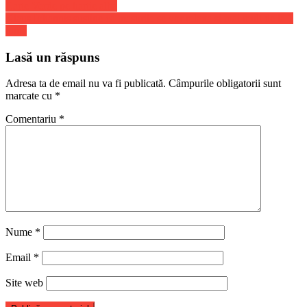
Navigare
Carte Verde pe hartie alba
Share
Klaus Iohannis sustine ca masurile se vor relaxa si mai mult de la 1
în
iunie
articole
Lasă un răspuns
Adresa ta de email nu va fi publicată.
Câmpurile obligatorii sunt
marcate cu
*
Comentariu
*
Nume
*
Email
*
Site web