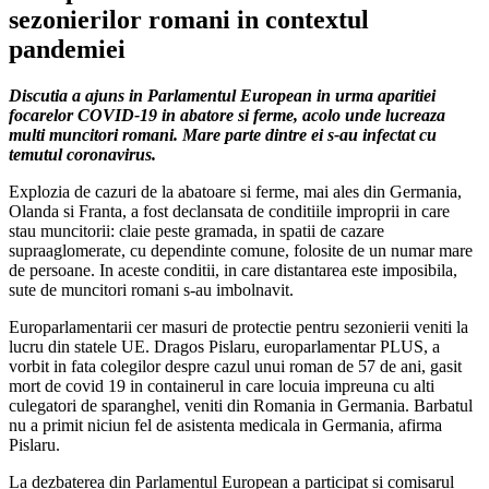
sezonierilor romani in contextul
pandemiei
Discutia a ajuns in Parlamentul European in urma aparitiei
focarelor COVID-19 in abatore si ferme, acolo unde lucreaza
multi muncitori romani. Mare parte dintre ei s-au infectat cu
temutul coronavirus.
Explozia de cazuri de la abatoare si ferme, mai ales din Germania,
Olanda si Franta, a fost declansata de conditiile improprii in care
stau muncitorii: claie peste gramada, in spatii de cazare
supraaglomerate, cu dependinte comune, folosite de un numar mare
de persoane. In aceste conditii, in care distantarea este imposibila,
sute de muncitori romani s-au imbolnavit.
Europarlamentarii cer masuri de protectie pentru sezonierii veniti la
lucru din statele UE. Dragos Pislaru, europarlamentar PLUS, a
vorbit in fata colegilor despre cazul unui roman de 57 de ani, gasit
mort de covid 19 in containerul in care locuia impreuna cu alti
culegatori de sparanghel, veniti din Romania in Germania. Barbatul
nu a primit niciun fel de asistenta medicala in Germania, afirma
Pislaru.
La dezbaterea din Parlamentul European a participat si comisarul