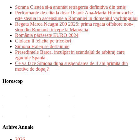
Sorana Cirstea si-a anuntat retragerea definitiva din tenis
Performante de elita la doar 16 ani: Ana-Maria Hurmuzache
este steaua in ascensiune a Romaniei in domeniul yachtingului
Regata Marea Neagra 200 2025: prima regata offshore non-
stop din Romania incepe la Mangalia
România părăsește EURO 2024
Ciolacu ii felicita pe tricolori
Simona Halep se destainuie
Presedintele Barca, inculpat in scandalul de arbitraj care
zguduie Spania
Ce va face Simona dupa suspendarea de 4 ani primita din
motive de dopaj?
Horoscop
Arhive Anuale
2026