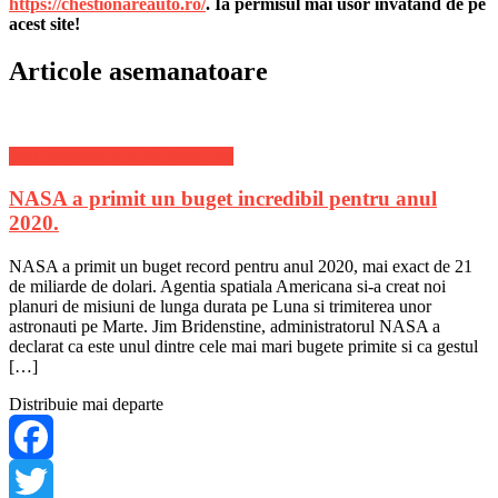
https://chestionareauto.ro/
. Ia permisul mai usor invatand de pe
acest site!
Articole asemanatoare
Stiri Internationale de ultima ora
NASA a primit un buget incredibil pentru anul
2020.
NASA a primit un buget record pentru anul 2020, mai exact de 21
de miliarde de dolari. Agentia spatiala Americana si-a creat noi
planuri de misiuni de lunga durata pe Luna si trimiterea unor
astronauti pe Marte. Jim Bridenstine, administratorul NASA a
declarat ca este unul dintre cele mai mari bugete primite si ca gestul
[…]
Distribuie mai departe
Facebook