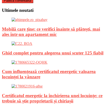
Ultimele noutati
Mobilă care ține: ce verifici înainte să plătești, mai
ales într-un apartament mic
Ghid complet pentru alegerea unui scuter 125 fiabil
Cum influențează certificatul energetic valoarea
locuinței la vânzare
Certificatul energetic la închirierea unei locuințe: ce
trebuie să știe proprietarii și chiriașii