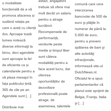
astăzi, angajatorii
o modalitate
comună care cere
trebuie să ofere mai
funcțională de a vă
interzicerea
mult decât un salariu
promova afacerea și
bancnotei de 500 de
pentru a atrage
sudând relația pe
euro şi plăţile în
lucrătorii.
care o aveți cu clienții
numerar de până la
Recompensele de
dvs. Aproape toată
5.000 de euro,
performanță,
lumea notează
pentru a preveni
veniturile peste
diverse informaţii la
spălarea de bani şi
medie și timpul liber
birou, deci agendele
alte activităţi
sunt câteva
sunt aproape la fel
infracţionale,
modalități pentru a
de eficiente ca și
informează site-ul
face acest lucru, dar
calendarele pentru a
DutchNews.nl.
oferirea
vă plasa mesajul în
Oficialul le-a spus
oportunităților de
fața publicului țintă
parlamentarilor că
dezvoltare
365 de zile pe an.
planul este sprijinit de
profesională poate
Agendele sunt […]
Belgia, Franţa, Italia
atrage, de
şi […]
asemenea, talentele
Distribuie mai