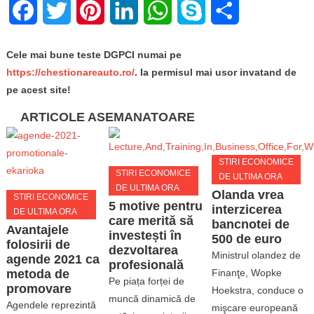
Facebook
Twitter
Pinterest
LinkedIn
WhatsApp
Skype
Share
Cele mai bune teste DGPCI numai pe
https://chestionareauto.ro/
. Ia permisul mai usor invatand de
pe acest site!
ARTICOLE ASEMANATOARE
STIRI ECONOMICE
STIRI ECONOMICE
DE ULTIMA ORA
DE ULTIMA ORA
Olanda vrea
STIRI ECONOMICE
5 motive pentru
interzicerea
DE ULTIMA ORA
care merită să
bancnotei de
Avantajele
investești în
500 de euro
folosirii de
dezvoltarea
Ministrul olandez de
agende 2021 ca
profesională
metoda de
Finanţe, Wopke
Pe piața forței de
promovare
Hoekstra, conduce o
muncă dinamică de
Agendele reprezintă
mişcare europeană