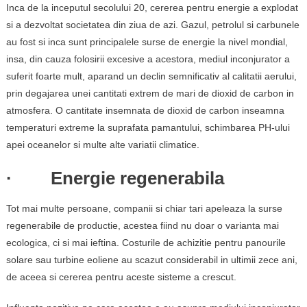
Inca de la inceputul secolului 20, cererea pentru energie a explodat
si a dezvoltat societatea din ziua de azi. Gazul, petrolul si carbunele
au fost si inca sunt principalele surse de energie la nivel mondial,
insa, din cauza folosirii excesive a acestora, mediul inconjurator a
suferit foarte mult, aparand un declin semnificativ al calitatii aerului,
prin degajarea unei cantitati extrem de mari de dioxid de carbon in
atmosfera. O cantitate insemnata de dioxid de carbon inseamna
temperaturi extreme la suprafata pamantului, schimbarea PH-ului
apei oceanelor si multe alte variatii climatice.
· Energie regenerabila
Tot mai multe persoane, companii si chiar tari apeleaza la surse
regenerabile de productie, acestea fiind nu doar o varianta mai
ecologica, ci si mai ieftina. Costurile de achizitie pentru panourile
solare sau turbine eoliene au scazut considerabil in ultimii zece ani,
de aceea si cererea pentru aceste sisteme a crescut.