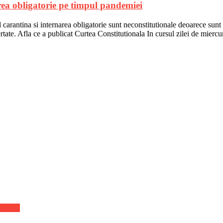
area obligatorie pe timpul pandemiei
arantina si internarea obligatorie sunt neconstitutionale deoarece sunt li
tate. Afla ce a publicat Curtea Constitutionala In cursul zilei de mierc
smului”