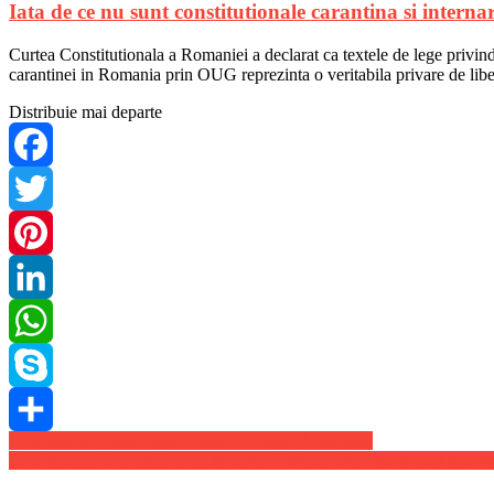
Iata de ce nu sunt constitutionale carantina si intern
Curtea Constitutionala a Romaniei a declarat ca textele de lege privind c
carantinei in Romania prin OUG reprezinta o veritabila privare de liber
Distribuie mai departe
Facebook
Twitter
Pinterest
LinkedIn
WhatsApp
Skype
Navigare
Ce schimbari aduce noul format al Cupei Romaniei?
Share
Ucraina cere Romaniei sa recunoasca Rusia ca “stat sponsor al terori
în