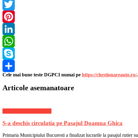
Facebook
Twitter
Pinterest
LinkedIn
WhatsApp
Skype
Cele mai bune teste DGPCI numai pe
https://chestionareauto.ro/
Share
Articole asemanatoare
Stiri Locale de ultima ora
S-a deschis circulatia pe Pasajul Doamna Ghica
Primaria Municipiului Bucuresti a finalizat lucrarile la pasajul rutier 