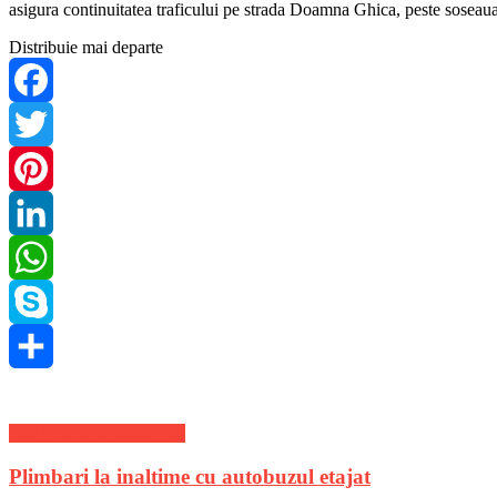
asigura continuitatea traficului pe strada Doamna Ghica, peste soseaua
Distribuie mai departe
Facebook
Twitter
Pinterest
LinkedIn
WhatsApp
Skype
Share
Stiri Locale de ultima ora
Plimbari la inaltime cu autobuzul etajat