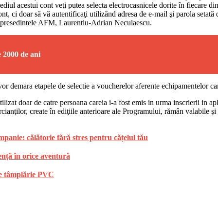
diul acestui cont veţi putea selecta electrocasnicele dorite în fiecare dint
cont, ci doar să vă autentificaţi utilizând adresa de e-mail şi parola setat
rat presedintele AFM, Laurentiu-Adrian Neculaescu.
e 2000 de ani
e vor demara etapele de selectie a voucherelor aferente echipamentelor ca
lizat doar de catre persoana careia i-a fost emis in urma inscrierii in apli
anţilor, create în ediţiile anterioare ale Programului, rămân valabile şi
anie: călătorie fără stres pentru cățelul tău
ență în orice aventură
 de tâmplărie PVC