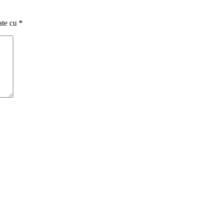
ate cu
*