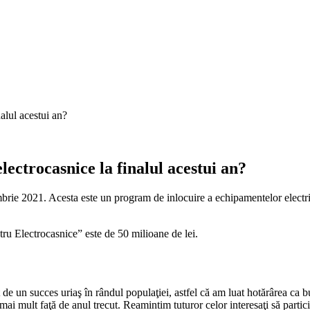
ectrocasnice la finalul acestui an?
brie 2021. Acesta este un program de inlocuire a echipamentelor electri
ru Electrocasnice” este de 50 milioane de lei.
de un succes uriaş în rândul populaţiei, astfel că am luat hotărârea ca 
i mult faţă de anul trecut. Reamintim tuturor celor interesaţi să partici