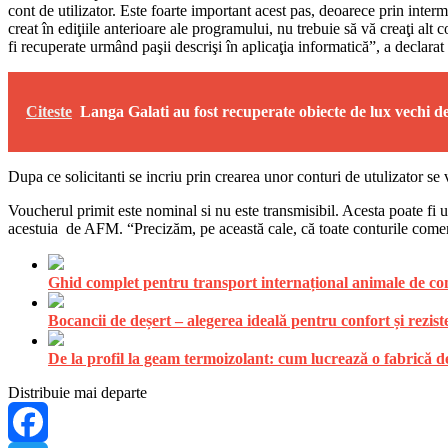
cont de utilizator. Este foarte important acest pas, deoarece prin interme
creat în ediţiile anterioare ale programului, nu trebuie să vă creaţi alt 
fi recuperate urmând paşii descrişi în aplicaţia informatică”, a decla
Citeste
Langa Galati au fost recuperate obiecte de lux vechi d
Dupa ce solicitanti se incriu prin crearea unor conturi de utulizator s
Voucherul primit este nominal si nu este transmisibil. Acesta poate fi uti
acestuia de AFM. “Precizăm, pe această cale, că toate conturile comerci
Ghid complet pentru transport internațional animale de comp
Bocancii de deșert – alegerea ideală pentru confort și rezist
De la profil la geam termoizolant: cum lucrează o fabrică
Distribuie mai departe