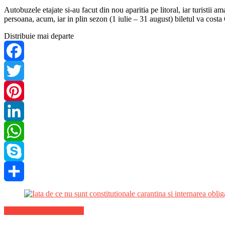
Autobuzele etajate si-au facut din nou aparitia pe litoral, iar turistii
persoana, acum, iar in plin sezon (1 iulie – 31 august) biletul va costa
Distribuie mai departe
Facebook
Twitter
Pinterest
LinkedIn
WhatsApp
Skype
Share
Stiri Locale de ultima ora