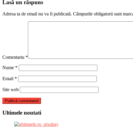
articole
Lasă un răspuns
Adresa ta de email nu va fi publicată.
Câmpurile obligatorii sunt marc
Comentariu
*
Nume
*
Email
*
Site web
Ultimele noutati