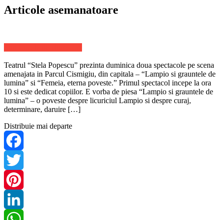
Articole asemanatoare
Stiri Locale de ultima ora
Teatrul “Stela Popescu” prezinta duminica doua spectacole pe scena
amenajata in Parcul Cismigiu, din capitala – “Lampio si grauntele de
lumina” si “Femeia, eterna poveste.” Primul spectacol incepe la ora
10 si este dedicat copiilor. E vorba de piesa “Lampio si grauntele de
lumina” – o poveste despre licuriciul Lampio si despre curaj,
determinare, daruire […]
Distribuie mai departe
Facebook
Twitter
Pinterest
LinkedIn