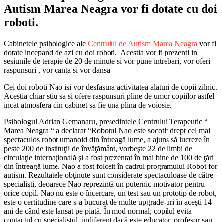
Autism Marea Neagra vor fi dotate cu doi
roboti.
Cabinetele psihologice ale
Centrului de Autism Marea Neagra
vor fi
dotate incepand de azi cu doi roboti. Acestia vor fi prezenti in
sesiunile de terapie de 20 de minute si vor pune intrebari, vor oferi
raspunsuri , vor canta si vor dansa.
Cei doi roboti Nao isi vor desfasura activitatea alaturi de copii zilnic.
Acestia chiar stiu sa si ofere raspunsuri pline de umor copiilor astfel
incat atmosfera din cabinet sa fie una plina de voiosie.
Psihologul Adrian Gemanaru, presedintele Centrului Terapeutic “
Marea Neagra “ a declarat “Robotul Nao este socotit drept cel mai
spectaculos robot umanoid din întreagă lume, a ajuns să lucreze în
peste 200 de instituţii de învăţământ, vorbeşte 22 de limbi de
circulaţie internaţională şi a fost prezentat în mai bine de 100 de ţări
din întreagă lume. Nao a fost folosit în cadrul programului Robot for
autism. Rezultatele obţinute sunt considerate spectaculoase de către
specialişti, deoarece Nao reprezintă un puternic motivator pentru
orice copil. Nao nu este o încercare, un test sau un prototip de robot,
este o certitudine care s-a bucurat de multe upgrade-uri în aceşti 14
ani de când este lansat pe piaţă. În mod normal, copilul evita
contactul cu specialistul, indiferent dacă este educator, profesor sau