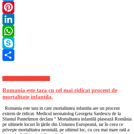
Twitter
Pinterest
LinkedIn
WhatsApp
Skype
Share
Stiri Locale de ultima ora
Romania este tara cu cel mai ridicat procent de
mortalitate infantila.
Romania este tara in care mortalitatea infantila are un procent
extrem de ridicat. Medicul neonatolog Georgeta Sardescu de la
Sfantul Pantelimon declara “ Mortalitatea infantilă plasează România
pe ultimele locuri în ţările din Uniunea Europeană, iar în ceea ce
priveşte mortalitatea neontală, pe ultimul loc, cu cea mai mare rată a