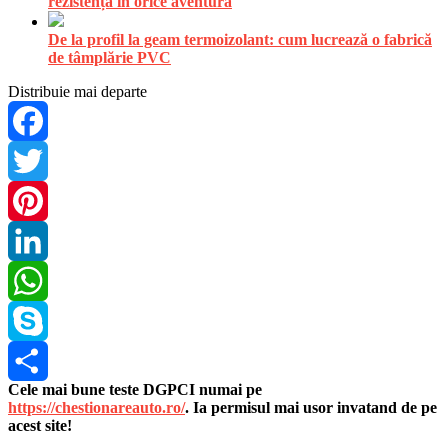
rezistență în orice aventură
De la profil la geam termoizolant: cum lucrează o fabrică
de tâmplărie PVC
Distribuie mai departe
Facebook
Twitter
Pinterest
LinkedIn
WhatsApp
Skype
Cele mai bune teste DGPCI numai pe
Share
https://chestionareauto.ro/
. Ia permisul mai usor invatand de pe
acest site!