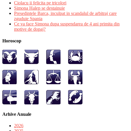
Ciolacu ii felicita pe tricolori
Simona Halep se destainuie
Presedintele Barca, inculpat in scandalul de arbitraj care
zguduie Spania
Ce va face Simona dupa suspendarea de 4 ani primita din
motive de dopaj?
Horoscop
Arhive Anuale
2026
2025