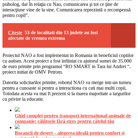
psiholog, dar în relaţia cu Nao, comunicarea şi tot ce ţine de
interacţiune vine de la sine. Comunicarea reprezintă o recompensă
pentru copil”.
Citeste
53 de localitati din 13 judete au fost
afectate de vremea extrema
Proiectul NAO a fost implementat in Romania in beneficiul copiilor
cu autism. Acest proiect a fost infiintat cu ajutorul sumei de 35.000
de euro primite prin programul “RO SMART in Tara lui Andrei “,
proiect initiat de OMV Petrom.
Datorita solicitarilor primite, robotul NAO va merge intr-un turneu
pentru a cunoaste si pentru a interactiona cu cati mai multi copii.
Totodata acesta va mai fi prezent si la marea majoritate a targurilor
cu privire la educatie.
Ghid complet pentru transport internațional animale de
companie: călătorie fără stres pentru cățelul tău
Bocancii de deșert – alegerea ideală pentru confort și