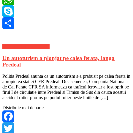
WhatsApp
Skype
Share
Stiri Locale de ultima ora
Un autoturism a plonjat pe calea ferata, langa
Predeal
Politia Predeal anunta ca un autoturism s-a prabusit pe calea ferata in
apropierea statiei CFR Predeal. De asemenea, Compania Nationala
de Cai Ferate CFR SA informeaza ca traficul feroviar a fost oprit pe
firul I de circulatie intre Predeal si Timisu de Sus din cauza acestui
accident rutier produs pe podul rutier peste liniile de […]
Distribuie mai departe
Facebook