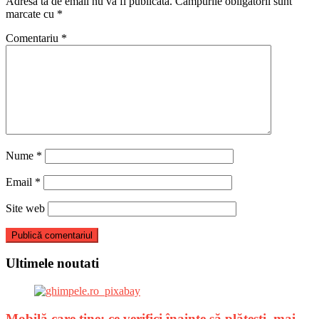
Adresa ta de email nu va fi publicată.
Câmpurile obligatorii sunt
marcate cu
*
Comentariu
*
Nume
*
Email
*
Site web
Ultimele noutati
Mobilă care ține: ce verifici înainte să plătești, mai