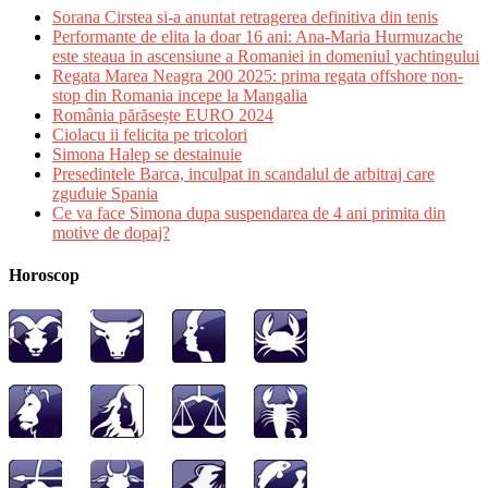
Sorana Cirstea si-a anuntat retragerea definitiva din tenis
Performante de elita la doar 16 ani: Ana-Maria Hurmuzache
este steaua in ascensiune a Romaniei in domeniul yachtingului
Regata Marea Neagra 200 2025: prima regata offshore non-
stop din Romania incepe la Mangalia
România părăsește EURO 2024
Ciolacu ii felicita pe tricolori
Simona Halep se destainuie
Presedintele Barca, inculpat in scandalul de arbitraj care
zguduie Spania
Ce va face Simona dupa suspendarea de 4 ani primita din
motive de dopaj?
Horoscop