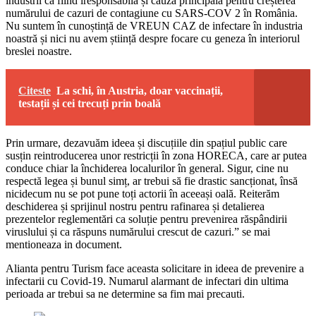
industrii ca fiind iresponsabilă și cauza principală pentru creșterea
numărului de cazuri de contagiune cu SARS-COV 2 în România.
Nu suntem în cunoștință de VREUN CAZ de infectare în industria
noastră și nici nu avem știință despre focare cu geneza în interiorul
breslei noastre.
Citeste
La schi, în Austria, doar vaccinații,
testații și cei trecuți prin boală
Prin urmare, dezavuăm ideea și discuțiile din spațiul public care
susțin reintroducerea unor restricții în zona HORECA, care ar putea
conduce chiar la închiderea localurilor în general. Sigur, cine nu
respectă legea și bunul simț, ar trebui să fie drastic sancționat, însă
nicidecum nu se pot pune toți actorii în aceeași oală. Reiterăm
deschiderea și sprijinul nostru pentru rafinarea și detalierea
prezentelor reglementări ca soluție pentru prevenirea răspândirii
viruslului și ca răspuns numărului crescut de cazuri.” se mai
mentioneaza in document.
Alianta pentru Turism face aceasta solicitare in ideea de prevenire a
infectarii cu Covid-19. Numarul alarmant de infectari din ultima
perioada ar trebui sa ne determine sa fim mai precauti.