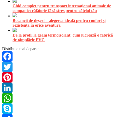
Ghid complet pentru transport internațional animale de
companie: călătorie fără stres pentru cățelul tău
Bocancii de deșert – alegerea ideală pentru confort și
rezistență în orice aventură
De la profil la geam termoizolant: cum lucrează o fabrică
de tâmplărie PVC
Distribuie mai departe
Facebook
Twitter
Pinterest
LinkedIn
WhatsApp