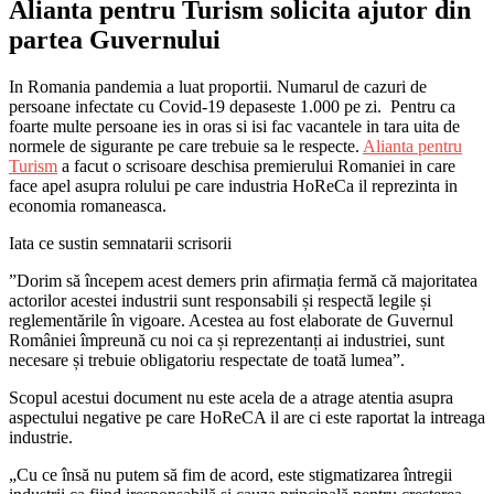
Alianta pentru Turism solicita ajutor din
partea Guvernului
In Romania pandemia a luat proportii. Numarul de cazuri de
persoane infectate cu Covid-19 depaseste 1.000 pe zi. Pentru ca
foarte multe persoane ies in oras si isi fac vacantele in tara uita de
normele de sigurante pe care trebuie sa le respecte.
Alianta pentru
Turism
a facut o scrisoare deschisa premierului Romaniei in care
face apel asupra rolului pe care industria HoReCa il reprezinta in
economia romaneasca.
Iata ce sustin semnatarii scrisorii
”Dorim să începem acest demers prin afirmația fermă că majoritatea
actorilor acestei industrii sunt responsabili și respectă legile și
reglementările în vigoare. Acestea au fost elaborate de Guvernul
României împreună cu noi ca și reprezentanți ai industriei, sunt
necesare și trebuie obligatoriu respectate de toată lumea”.
Scopul acestui document nu este acela de a atrage atentia asupra
aspectului negative pe care HoReCA il are ci este raportat la intreaga
industrie.
„Cu ce însă nu putem să fim de acord, este stigmatizarea întregii