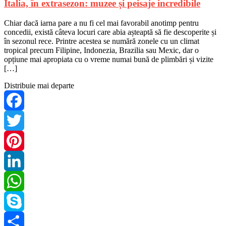
Italia, în extrasezon: muzee și peisaje incredibile
Chiar dacă iarna pare a nu fi cel mai favorabil anotimp pentru
concedii, există câteva locuri care abia așteaptă să fie descoperite și
în sezonul rece. Printre acestea se numără zonele cu un climat
tropical precum Filipine, Indonezia, Brazilia sau Mexic, dar o
opțiune mai apropiata cu o vreme numai bună de plimbări și vizite
[…]
Distribuie mai departe
Facebook
Twitter
Pinterest
LinkedIn
WhatsApp
Skype