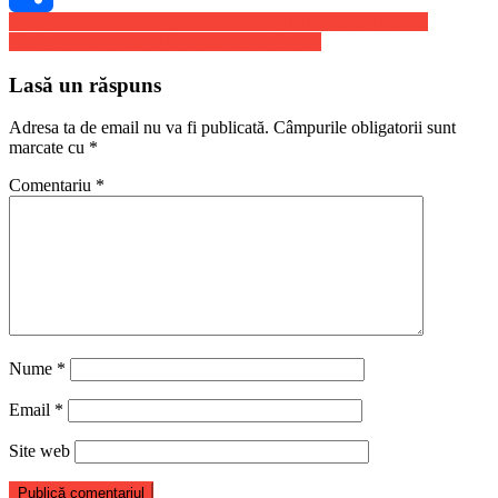
Navigare
Ani grei de inchisoare pentru doi romani din Marea Britanie
Share
Boris Johnson vrea să îi slăbească pe englezi
în
articole
Lasă un răspuns
Adresa ta de email nu va fi publicată.
Câmpurile obligatorii sunt
marcate cu
*
Comentariu
*
Nume
*
Email
*
Site web