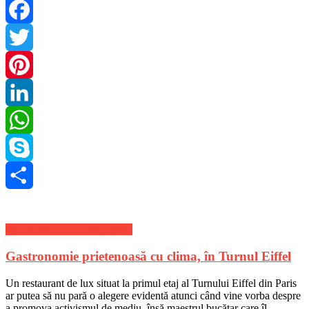
Facebook
Twitter
Pinterest
LinkedIn
WhatsApp
Skype
Share
Stiri de ultima ora din Turism
Gastronomie prietenoasă cu clima, în Turnul Eiffel
Un restaurant de lux situat la primul etaj al Turnului Eiffel din Paris
ar putea să nu pară o alegere evidentă atunci când vine vorba despre
a promova activismul de mediu, însă maestrul bucătar care îl