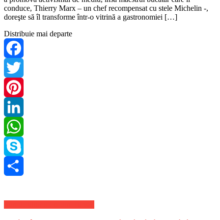
conduce, Thierry Marx – un chef recompensat cu stele Michelin -,
doreşte să îl transforme într-o vitrină a gastronomiei […]
Distribuie mai departe
Facebook
Twitter
Pinterest
LinkedIn
WhatsApp
Skype
Share
Stiri de ultima ora din Turism