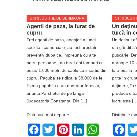
STIRI JUSTITIE DE ULTIMA ORA
STIRI JUSTI
Agenti de paza, la furat de
Un deținu
cupru
țuică în c
Trei agenti de paza, angajati ai unei
Un deținut af
societati comerciale, au fost arestati
s-a gândit să
preventiv dupa ce, impreună cu alte
pușcărie. Deț
patru persoane, au furat doi tamburi cu
aproape 10 k
peste 1.600 metri de cablu cu insertie din
le-a pus la f
cupru. Paguba se ridica la 58.000 de lei.
pitite în gru
Firma pagubita e un operator feroviar,
deținere, în 
anunta Parchetul de pe langa
producă o bă
Judecatoria Constanta. Din […]
lucru este […
Distribuie mai departe
Distribuie ma
Facebook
Twitter
Pinterest
LinkedIn
WhatsApp
Face