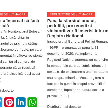
TIE DE ULTIMA ORA
STIRI JUSTITIE DE ULTIMA ORA
t a încercat să facă
Pana la sfarsitul anului,
elulă
pedofilii, proxenetii si
violatorii vor fi inscrisi intr-u
lat în Penitenciarul Botoșani
Registru National
 facă țuică, chiar în
Inspectoratul General al Politiei Roman
inutul cu pricina a strâns
– IGPR – a anuntat ca pana la 31
ilograme de fructe, pe care
decembrie, 2020, va implementa
ermentat în câteva recipiente
Registrul National automatizat cu privir
pul sanitar al camerei de
la persoanele care au comis infractiuni
speranța că va reușit să
sexuale, de exploatare a unor persoan
utură alcoolică, deși acest
sau asupra minorilor. Acest registru a
]
fost pus la punct in scopul prevenirii si
combaterii faptelor de natura sexuala
i departe
prevazute […]
book
Twitter
Pinterest
LinkedIn
WhatsApp
Distribuie mai departe