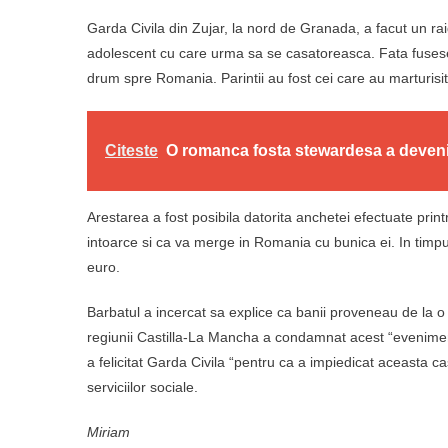
Garda Civila din Zujar, la nord de Granada, a facut un rai
adolescent cu care urma sa se casatoreasca. Fata fusese 
drum spre Romania. Parintii au fost cei care au marturisi
Citeste
O romanca fosta stewardesa a devenit
Arestarea a fost posibila datorita anchetei efectuate prin
intoarce si ca va merge in Romania cu bunica ei. In timpul
euro.
Barbatul a incercat sa explice ca banii proveneau de la o
regiunii Castilla-La Mancha a condamnat acest “eveniment 
a felicitat Garda Civila “pentru ca a impiedicat aceasta casat
serviciilor sociale.
Miriam