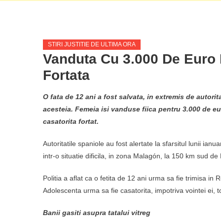
STIRI JUSTITIE DE ULTIMA ORA
Vanduta Cu 3.000 De Euro 
Fortata
O fata de 12 ani a fost salvata, in extremis de autorit
acesteia. Femeia isi vanduse fiica pentru 3.000 de eu
casatorita fortat.
Autoritatile spaniole au fost alertate la sfarsitul lunii ianua
intr-o situatie dificila, in zona Malagón, la 150 km sud de
Politia a aflat ca o fetita de 12 ani urma sa fie trimisa i
Adolescenta urma sa fie casatorita, impotriva vointei ei, t
Banii gasiti asupra tatalui vitreg