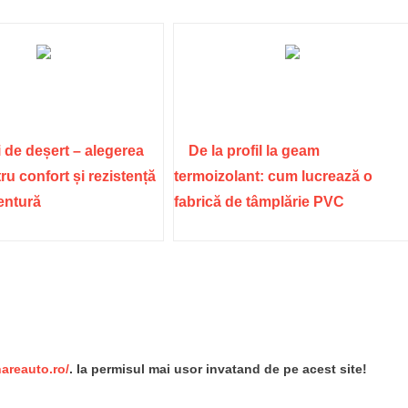
 de deșert – alegerea
De la profil la geam
ru confort și rezistență
termoizolant: cum lucrează o
ventură
fabrică de tâmplărie PVC
re
nareauto.ro/
. Ia permisul mai usor invatand de pe acest site!