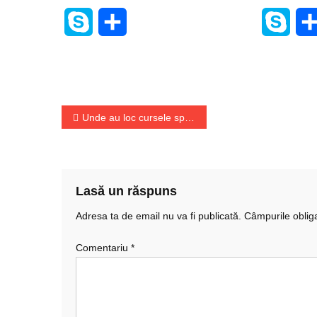
Skype
Share
Skyp
Navigare
Unde au loc cursele sprint programate în sezonul de Formula 1 2024
în
articole
Lasă un răspuns
Adresa ta de email nu va fi publicată.
Câmpurile oblig
Comentariu
*