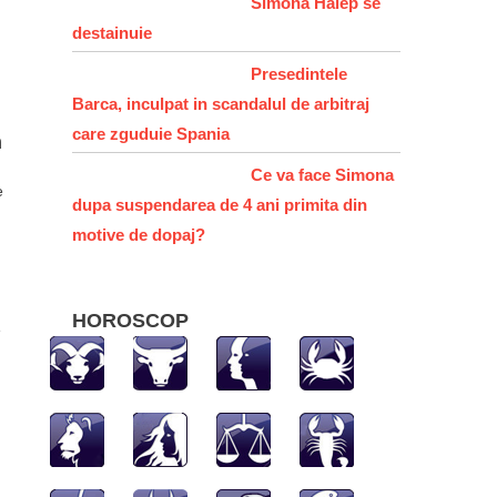
Simona Halep se
destainuie
Presedintele
Barca, inculpat in scandalul de arbitraj
care zguduie Spania
n
Ce va face Simona
e
dupa suspendarea de 4 ani primita din
motive de dopaj?
e
HOROSCOP
e