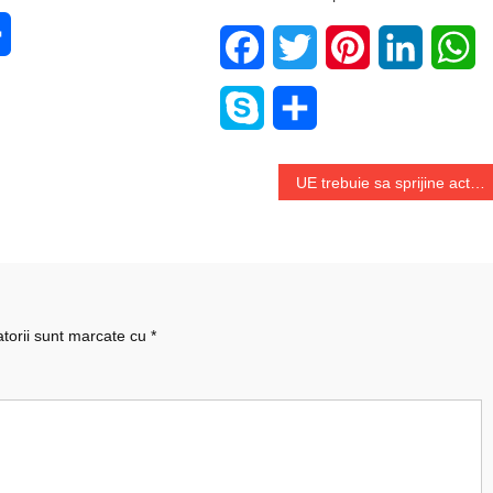
e
Share
Facebook
Twitter
Pinterest
LinkedIn
W
Skype
Share
UE trebuie sa sprijine activ opozitia democratica a Rusiei, potrivit Parlamentului European
atorii sunt marcate cu
*