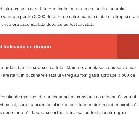
d intr-o casa in care fata era tinuta impreuna cu familia tanarului
vanduta pentru 3.000 de euro de catre mama si tatal ei vitreg si era i
t unde era ascunsa fata dupa ce au fost arestati.
 traficanta de droguri
tre rudele familiei si la scoala fetei. Mama ei anuntase ca nu se va mai
 arestarii, in buzunarele tatalui vitreg au fost gasiti aproape 3.800 de
 recolta de masline, dar anchetatorii au constatat ca mintea. Guvernul
sexist, care nu-si are locul intr-o societate moderna si democratica” s
orie fortata”. Tanara si cei trei frati ai sai au fost plasati in grija