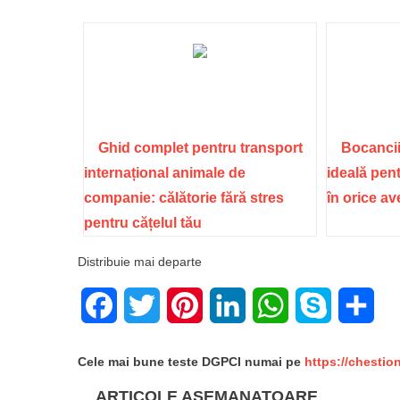
Ghid complet pentru transport
Bocancii
internațional animale de
ideală pent
companie: călătorie fără stres
în orice a
pentru cățelul tău
Distribuie mai departe
Facebook
Twitter
Pinterest
LinkedIn
WhatsApp
Skype
Sha
Cele mai bune teste DGPCI numai pe
https://chestio
ARTICOLE ASEMANATOARE