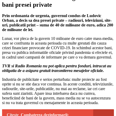
bani presei private
Prin ordonanta de urgenta, guvernul condus de Ludovic
Orban, a decis sa dea presei private – radiouri, televiziuni, site-
uri, publicatii print – suma de 40 de milioane de euro, adica 200
de milioane de lei.
Lunar, vor pleca de la guvern 10 milioane de euro catre mass-media,
care se confrunta in aceasta perioada cu multe greutati din cauza
crizei financiare provocate de COVID-19. In schimbul acestor bani,
presa va publica informatiile oficiale privind pandemia si efectele ei,
in cadrul unei campanii de informare pe care o va demara guvernul.
TVR si Radio Romania nu pot aplica pentru fonduri, intrucat au
obligatia de a asigura gratuit transmiterea mesajelor oficiale.
Industria de publicitate e serios perturbata: multe proiecte au fost
oprite si nu se stie daca vor continua. In aceste conditii, televiziunile,
radiourile, site-urile, publicatiile, nu mai au reclame, iar cei care
sufera sunt ziaristii. Apare insa intrebarea daca nu cumva,
beneficiind de bani de la guvern, mass media nu se va autocenzura
si nu va trata guvernul cu menajamente in aceasta perioada.
Citeste
Combaterea dezinformarii: