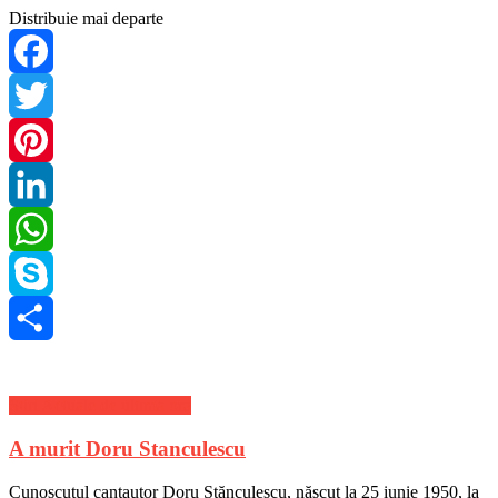
Distribuie mai departe
Facebook
Twitter
Pinterest
LinkedIn
WhatsApp
Skype
Share
Stiri Actuale de ultima ora
A murit Doru Stanculescu
Cunoscutul cantautor Doru Stănculescu, născut la 25 iunie 1950, la