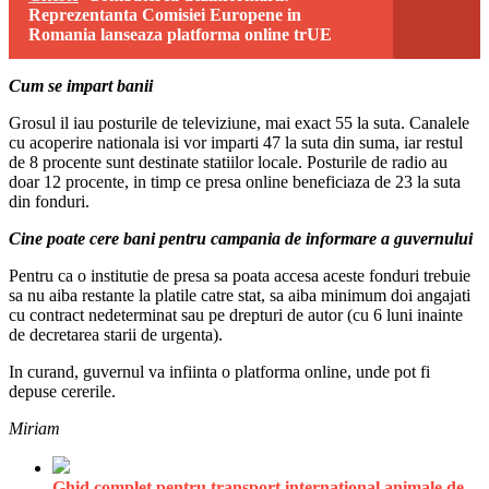
Reprezentanta Comisiei Europene in
Romania lanseaza platforma online trUE
Cum se impart banii
Grosul il iau posturile de televiziune, mai exact 55 la suta. Canalele
cu acoperire nationala isi vor imparti 47 la suta din suma, iar restul
de 8 procente sunt destinate statiilor locale. Posturile de radio au
doar 12 procente, in timp ce presa online beneficiaza de 23 la suta
din fonduri.
Cine poate cere bani pentru campania de informare a guvernului
Pentru ca o institutie de presa sa poata accesa aceste fonduri trebuie
sa nu aiba restante la platile catre stat, sa aiba minimum doi angajati
cu contract nedeterminat sau pe drepturi de autor (cu 6 luni inainte
de decretarea starii de urgenta).
In curand, guvernul va infiinta o platforma online, unde pot fi
depuse cererile.
Miriam
Ghid complet pentru transport internațional animale de