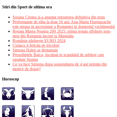
Stiri din Sport de ultima ora
Sorana Cirstea si-a anuntat retragerea definitiva din tenis
Performante de elita la doar 16 ani: Ana-Maria Hurmuzache
este steaua in ascensiune a Romaniei in domeniul yachtingului
Regata Marea Neagra 200 2025: prima regata offshore non-
stop din Romania incepe la Mangalia
România părăsește EURO 2024
Ciolacu ii felicita pe tricolori
Simona Halep se destainuie
Presedintele Barca, inculpat in scandalul de arbitraj care
zguduie Spania
Ce va face Simona dupa suspendarea de 4 ani primita din
motive de dopaj?
Horoscop