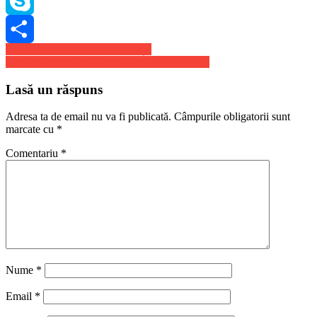
WhatsApp
Skype
Navigare
Covid-19 a ucis zeci de jurnaliști
Share
Cand se vor redeschide mall-urile in Romania
în
articole
Lasă un răspuns
Adresa ta de email nu va fi publicată.
Câmpurile obligatorii sunt
marcate cu
*
Comentariu
*
Nume
*
Email
*