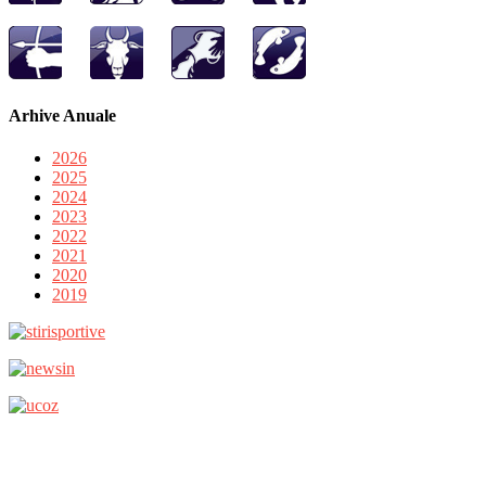
Arhive Anuale
2026
2025
2024
2023
2022
2021
2020
2019
Copyright 2026
Ghimpele.ro/
. Toate drepturile sunt rezervate.
Termeni si conditii/
|
Despre noi/
|
Stirea ta aici
|
Contact/
| contact
[@] seopower.ro