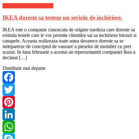
Stiri Actuale de ultima ora
IKEA doreste sa testeze un seviciu de inchiriere.
IKEA este o companie cunoscuta de origine suedeza care doreste sa
extinda testele care le vor permite clientilor sai sa inchirieze birouri si
canapele. Aceasta realizeaza toate astea deoarece doreste sa se
indeparteze de conceptul de vanzare a pieselor de mobilier cu pret
scazut. In luna februarie a acestui an reprezentantii companiei Ikea a
declarat […]
Distribuie mai departe
Facebook
Twitter
Pinterest
LinkedIn