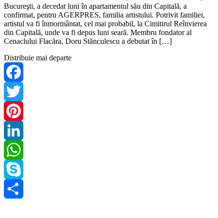
Bucureşti, a decedat luni în apartamentul său din Capitală, a
confirmat, pentru AGERPRES, familia artistului. Potrivit familiei,
artistul va fi înmormântat, cel mai probabil, la Cimitirul Reînvierea
din Capitală, unde va fi depus luni seară. Membru fondator al
Cenaclului Flacăra, Doru Stănculescu a debutat în […]
Distribuie mai departe
Facebook
Twitter
Pinterest
LinkedIn
WhatsApp
Skype
Share