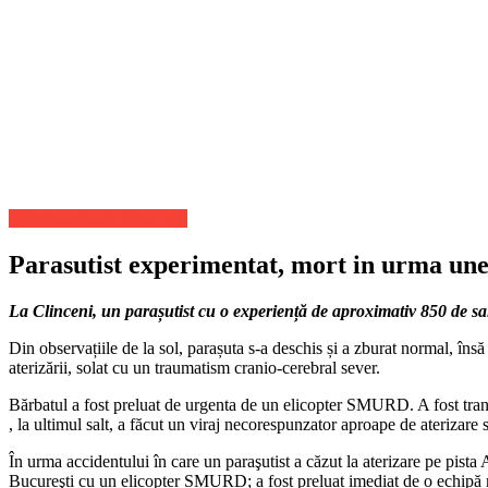
Stiri Actuale de ultima ora
Parasutist experimentat, mort in urma unei
La Clinceni, un parașutist cu o experiență de aproximativ 850 de salt
Din observațiile de la sol, parașuta s-a deschis și a zburat normal, îns
aterizării, solat cu un traumatism cranio-cerebral sever.
Bărbatul a fost preluat de urgenta de un elicopter SMURD. A fost transpo
, la ultimul salt, a făcut un viraj necorespunzator aproape de aterizare s
În urma accidentului în care un paraşutist a căzut la aterizare pe pista
Bucureşti cu un elicopter SMURD; a fost preluat imediat de o echipă medi