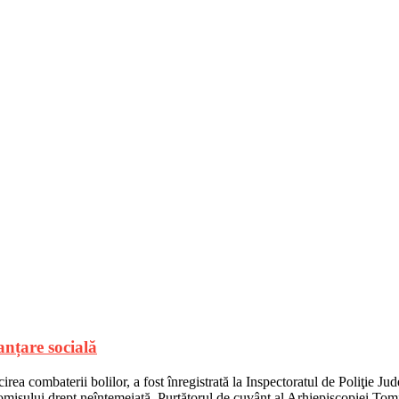
anțare socială
ea combaterii bolilor, a fost înregistrată la Inspectoratul de Poliţie Ju
omisului drept neîntemeiată. Purtătorul de cuvânt al Arhiepiscopiei Tom