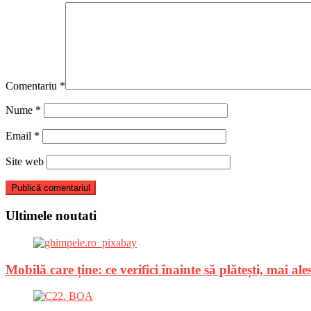
Comentariu
*
Nume
*
Email
*
Site web
Ultimele noutati
Mobilă care ține: ce verifici înainte să plătești, mai a