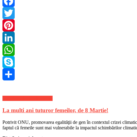
Facebook
Twitter
Pinterest
LinkedIn
WhatsApp
Skype
Share
Stiri Actuale de ultima ora
La multi ani tuturor femeilor, de 8 Martie!
Potrivit ONU, promovarea egalităţii de gen în contextul crizei climatic
faptul că femeile sunt mai vulnerabile la impactul schimbărilor climatic