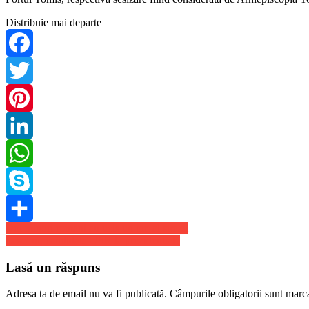
Distribuie mai departe
Facebook
Twitter
Pinterest
LinkedIn
WhatsApp
Skype
Navigare
Doi minori romani au ucis un om al strazii
Share
Lasconi, candidata USR la prezidentiale
în
articole
Lasă un răspuns
Adresa ta de email nu va fi publicată.
Câmpurile obligatorii sunt marc