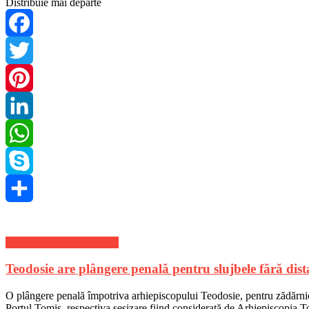
Distribuie mai departe
Facebook
Twitter
Pinterest
LinkedIn
WhatsApp
Skype
Share
Stiri Actuale de ultima ora
Teodosie are plângere penală pentru slujbele fără dist
O plângere penală împotriva arhiepiscopului Teodosie, pentru zădărnicir
Portul Tomis, respectiva sesizare fiind considerată de Arhiepiscopia T