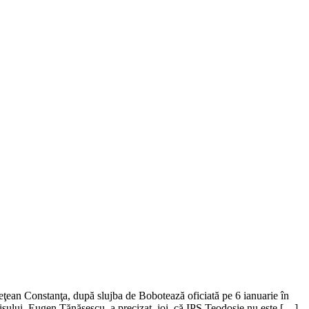
deţean Constanţa, după slujba de Bobotează oficiată pe 6 ianuarie în
isului, Eugen Tănăsescu, a precizat, joi, că IPS Teodosie nu este […]