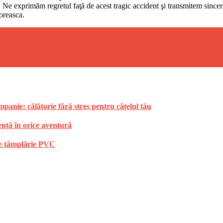
ia. Ne exprimăm regretul faţă de acest tragic accident şi transmitem sincer
loreasca.
anie: călătorie fără stres pentru cățelul tău
ență în orice aventură
 de tâmplărie PVC