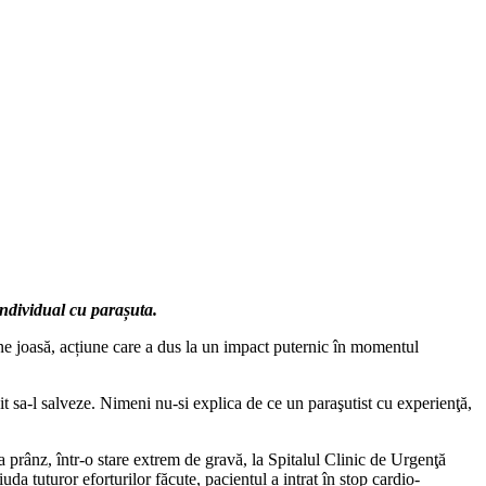
individual cu parașuta.
dine joasă, acțiune care a dus la un impact puternic în momentul
it sa-l salveze. Nimeni nu-si explica de ce un paraşutist cu experienţă,
a prânz, într-o stare extrem de gravă, la Spitalul Clinic de Urgenţă
a tuturor eforturilor făcute, pacientul a intrat în stop cardio-