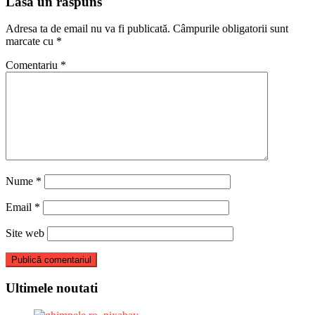
articole
Lasă un răspuns
Adresa ta de email nu va fi publicată.
Câmpurile obligatorii sunt
marcate cu
*
Comentariu
*
Nume
*
Email
*
Site web
Ultimele noutati