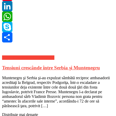
Pinterest
LinkedIn
WhatsApp
Skype
Share
Stiri Internationale de ultima ora
Tensiuni crescânde între Serbia și Muntenegru
Muntenegru şi Serbia şi-au expulzat sâmbătă reciproc ambasadorii
acreditaţi la Belgrad, respectiv Podgoriţa, într-o escaladare a
tensiunilor deja existente între cele două două ţări din fosta
Iugoslavie, potrivit France Presse. Muntenegru l-a declarat pe
ambasadorul sârb Vladimir Bozovic persona non grata pentru
“amestec în afacerile sale interne”, acordându-i 72 de ore să
părăsească ţara, potrivit […]
Distribuie mai departe