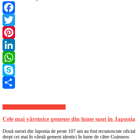
Facebook
Twitter
Pinterest
LinkedIn
WhatsApp
Skype
Share
Stiri Internationale de ultima ora
Cele mai vârstnice gemene din lume sunt în Japonia
Două surori din Japonia de peste 107 ani au fost recunoscute oficial
drept cei mai în vârstă gemeni identici în lume de către Guinness