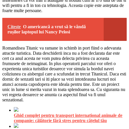
Bineinteles ca vor mai fi adaugate si noutati cum ar fi o sala de bal si
wifi pentru a fi in ton cu tehnologia. Aceasta copie este asteptata de
foarte multe persoane.
Citeste
O americancă a vrut să le vândă
rușilor laptopul lui Nancy Pelosi
Romandisea Titanic va ramane in schimb in port fiind o adevarata
atractie turistica. Data deschiderii inca nu a fost declarata dar este
cert ca anul acesta ne vom putea delecta privirea cu aceasta
frumusete de neimaginat. In plus operatorii parcului vor oferi o
experienta unica turistilor deoarece vor simula la bordul navei
coliziunea cu aisbergul care a scufundat in trecut Titanicul. Daca esti
dornic de senzatii tari si iti place sa vezi intotdeauna lucruri noi
atunci aceasta capodopera este ideala pentru tine. Este un proiect
unic in lume si merita vazut in toata splendoarea sa. Cu siguranta nu
vei regreta deoarece se anunta ca aspectul final va fi unul
senzational.
Ghid complet pentru transport internațional animale de
companie: călătorie fără stres pentru cățelul tău