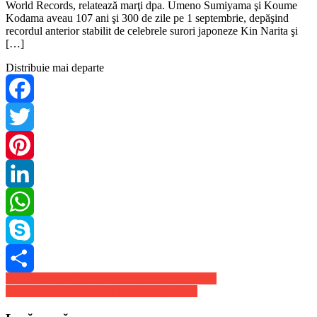
World Records, relatează marţi dpa. Umeno Sumiyama şi Koume
Kodama aveau 107 ani şi 300 de zile pe 1 septembrie, depăşind
recordul anterior stabilit de celebrele surori japoneze Kin Narita şi
[…]
Distribuie mai departe
Facebook
Twitter
Pinterest
LinkedIn
WhatsApp
Skype
Navigare
Noul Galaxy S10 . Esti pregatit sa il descoperi?
Share
Vitamina B 12, esentiala pentru vegetarieni
în