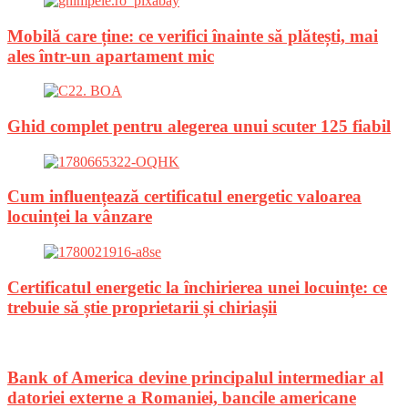
Mobilă care ține: ce verifici înainte să plătești, mai
ales într-un apartament mic
Ghid complet pentru alegerea unui scuter 125 fiabil
Cum influențează certificatul energetic valoarea
locuinței la vânzare
Certificatul energetic la închirierea unei locuințe: ce
trebuie să știe proprietarii și chiriașii
Bank of America devine principalul intermediar al
datoriei externe a Romaniei, bancile americane