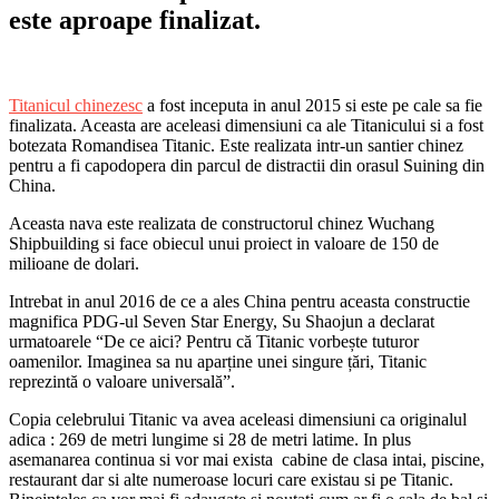
este aproape finalizat.
Titanicul chinezesc
a fost inceputa in anul 2015 si este pe cale sa fie
finalizata. Aceasta are aceleasi dimensiuni ca ale Titanicului si a fost
botezata Romandisea Titanic. Este realizata intr-un santier chinez
pentru a fi capodopera din parcul de distractii din orasul Suining din
China.
Aceasta nava este realizata de constructorul chinez Wuchang
Shipbuilding si face obiecul unui proiect in valoare de 150 de
milioane de dolari.
Intrebat in anul 2016 de ce a ales China pentru aceasta constructie
magnifica PDG-ul Seven Star Energy, Su Shaojun a declarat
urmatoarele “De ce aici? Pentru că Titanic vorbește tuturor
oamenilor. Imaginea sa nu aparține unei singure țări, Titanic
reprezintă o valoare universală”.
Copia celebrului Titanic va avea aceleasi dimensiuni ca originalul
adica : 269 de metri lungime si 28 de metri latime. In plus
asemanarea continua si vor mai exista cabine de clasa intai, piscine,
restaurant dar si alte numeroase locuri care existau si pe Titanic.