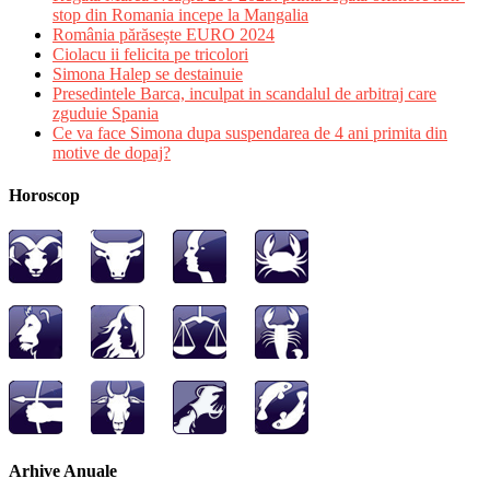
stop din Romania incepe la Mangalia
România părăsește EURO 2024
Ciolacu ii felicita pe tricolori
Simona Halep se destainuie
Presedintele Barca, inculpat in scandalul de arbitraj care
zguduie Spania
Ce va face Simona dupa suspendarea de 4 ani primita din
motive de dopaj?
Horoscop
Arhive Anuale