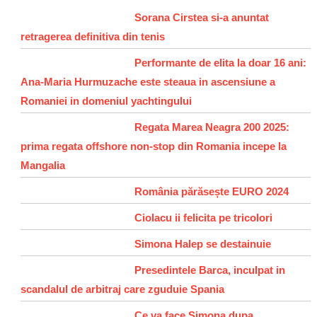
Sorana Cirstea si-a anuntat
retragerea definitiva din tenis
Performante de elita la doar 16 ani:
Ana-Maria Hurmuzache este steaua in ascensiune a
Romaniei in domeniul yachtingului
Regata Marea Neagra 200 2025:
prima regata offshore non-stop din Romania incepe la
Mangalia
România părăsește EURO 2024
Ciolacu ii felicita pe tricolori
Simona Halep se destainuie
Presedintele Barca, inculpat in
scandalul de arbitraj care zguduie Spania
Ce va face Simona dupa