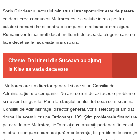
Sorin Grindeanu, actualul ministru al transporturilor este de parere
ca demiterea conducerii Metrorex este o solutie ideala pentru
calatorii romani dar si pentru o companie mai buna si mai sigura.
Romanii vor fi mai mult decat multumiti de aceasta alegere care nu
face decat sa le faca viata mai usoara.
Citeste
Doi tineri din Suceava au ajung
la Kiev sa vada daca este
”Metrorex are un director general şi are şi un Consiliu de
Administraţie, e o companie. Nu are de ieri-de azi aceste probleme
şi nu sunt singurele. Până la sfârşitul anului, tot ceea ce înseamnă
Consiliu de Administraţie, director general, vor fi selectaţi şi am dat
drumul la acest lucru pe Ordonanţa 109. Ştim problemele financiare
pe care le are Metrotex, fie în relaţia cu anumiţi parteneri, în cazul
nostru o companie care asigură mentenanţa, fie problemele care ţin