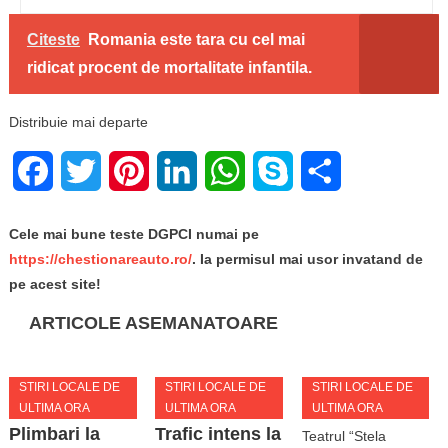
Citeste
Romania este tara cu cel mai
ridicat procent de mortalitate infantila.
Distribuie mai departe
Facebook
Twitter
Pinterest
LinkedIn
WhatsApp
Skype
Share
Cele mai bune teste DGPCI numai pe
https://chestionareauto.ro/
. Ia permisul mai usor invatand de
pe acest site!
ARTICOLE ASEMANATOARE
STIRI LOCALE DE
STIRI LOCALE DE
STIRI LOCALE DE
ULTIMA ORA
ULTIMA ORA
ULTIMA ORA
Plimbari la
Trafic intens la
Teatrul “Stela