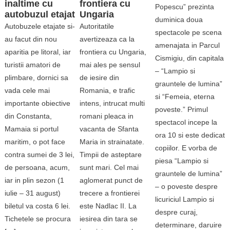
inaltime cu
frontiera cu
Popescu” prezinta
autobuzul etajat
Ungaria
duminica doua
Autobuzele etajate si-
Autoritatile
spectacole pe scena
au facut din nou
avertizeaza ca la
amenajata in Parcul
aparitia pe litoral, iar
frontiera cu Ungaria,
Cismigiu, din capitala
turistii amatori de
mai ales pe sensul
– “Lampio si
plimbare, dornici sa
de iesire din
grauntele de lumina”
vada cele mai
Romania, e trafic
si “Femeia, eterna
importante obiective
intens, intrucat multi
poveste.” Primul
din Constanta,
romani pleaca in
spectacol incepe la
Mamaia si portul
vacanta de Sfanta
ora 10 si este dedicat
maritim, o pot face
Maria in strainatate.
copiilor. E vorba de
contra sumei de 3 lei,
Timpii de asteptare
piesa “Lampio si
de persoana, acum,
sunt mari. Cel mai
grauntele de lumina”
iar in plin sezon (1
aglomerat punct de
– o poveste despre
iulie – 31 august)
trecere a frontierei
licuriciul Lampio si
biletul va costa 6 lei.
este Nadlac II. La
despre curaj,
Tichetele se procura
iesirea din tara se
determinare, daruire