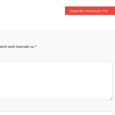
Dispariția motanului Tito a devenit problemă de stat în Bolivia
atorii sunt marcate cu
*