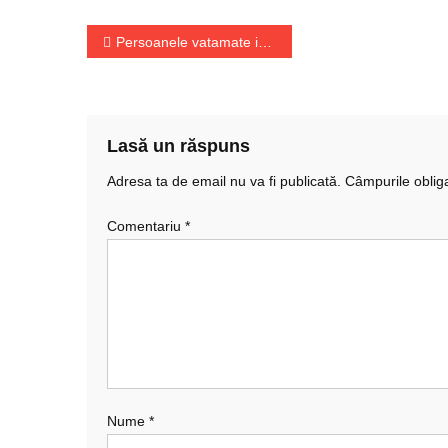
Navigare
Persoanele vatamate in accidente cu vehicule neasigurate au aceelasi drepturi ca si in cazurile masinilor cu asigurare
în
articole
Lasă un răspuns
Adresa ta de email nu va fi publicată.
Câmpurile oblig
Comentariu
*
Nume
*