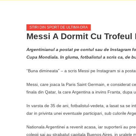
STIRI DIN SPORT DE ULTIMA ORA
Messi A Dormit Cu Trofeul 
Argentinianul a postat pe contul sau de Instagram foto
Cupa Mondiala. In gluma, fotbalistul a scris ca, de bu
“Buna dimineata” – a scris Messi pe Instagram si a postat
Messi, care joaca la Paris Saint Germain, e considerat cel 
finala din Qatar, la care Argentina a invins Franta, dupa 
In varsta de 35 de ani, fotbalistul-vedeta, a lasat sa se
dar in privinta unei eventuale participari, sub culorile Arg
Nationala Argentinei a revenit acasa, iar suporterii au pre
colegii sai au strabatut capitala Buenos Aires, in uralele m