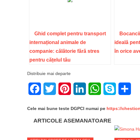
Ghid complet pentru transport
Bocancii
internațional animale de
ideală pent
companie: călătorie fără stres
în orice a
pentru cățelul tău
Distribuie mai departe
Facebook
Twitter
Pinterest
LinkedIn
WhatsApp
Skype
Sha
Cele mai bune teste DGPCI numai pe
https://chestio
ARTICOLE ASEMANATOARE