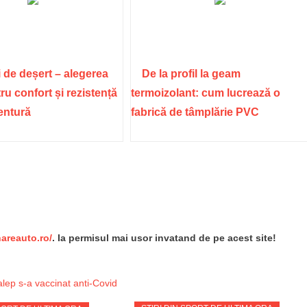
 de deșert – alegerea
De la profil la geam
ru confort și rezistență
termoizolant: cum lucrează o
ventură
fabrică de tâmplărie PVC
re
nareauto.ro/
. Ia permisul mai usor invatand de pe acest site!