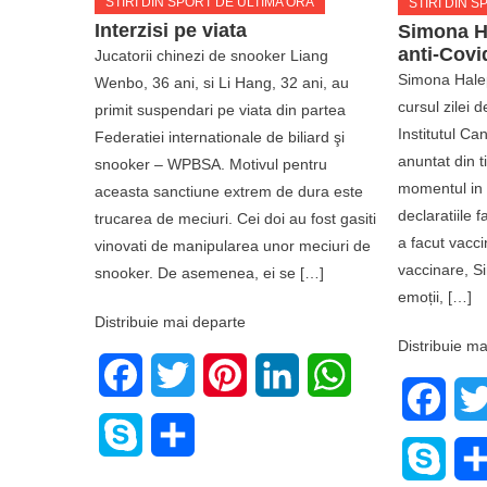
STIRI DIN SPORT DE ULTIMA ORA
STIRI DIN 
Interzisi pe viata
Simona Ha
anti-Covi
Jucatorii chinezi de snooker Liang
Simona Halep
Wenbo, 36 ani, si Li Hang, 32 ani, au
cursul zilei d
primit suspendari pe viata din partea
Institutul Ca
Federatiei internationale de biliard şi
anuntat din t
snooker – WPBSA. Motivul pentru
momentul in c
aceasta sanctiune extrem de dura este
declaratiile 
trucarea de meciuri. Cei doi au fost gasiti
a facut vacci
vinovati de manipularea unor meciuri de
vaccinare, S
snooker. De asemenea, ei se […]
emoții, […]
Distribuie mai departe
Distribuie ma
Facebook
Twitter
Pinterest
LinkedIn
WhatsApp
Face
Skype
Share
Skyp