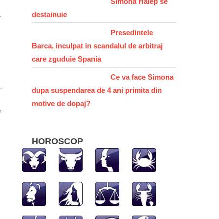
Simona Halep se
a
destainuie
Presedintele
Barca, inculpat in scandalul de arbitraj
care zguduie Spania
u
Ce va face Simona
.
dupa suspendarea de 4 ani primita din
motive de dopaj?
e
HOROSCOP
hatsApp