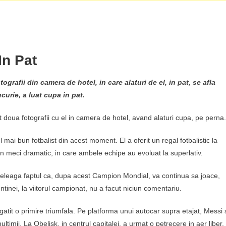
In Pat
grafii din camera de hotel, in care alaturi de el, in pat, se afla
curie, a luat cupa in pat.
 doua fotografii cu el in camera de hotel, avand alaturi cupa, pe perna.
mai bun fotbalist din acest moment. El a oferit un regal fotbalistic la
un meci dramatic, in care ambele echipe au evoluat la superlativ.
 inteleaga faptul ca, dupa acest Campion Mondial, va continua sa joace,
entinei, la viitorul campionat, nu a facut niciun comentariu.
gatit o primire triumfala. Pe platforma unui autocar supra etajat, Messi 
ultimii. La Obelisk, in centrul capitalei, a urmat o petrecere in aer liber,