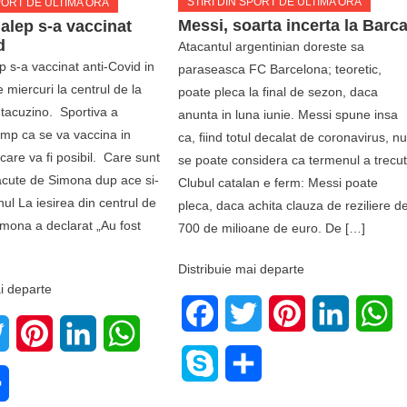
STIRI DIN SPORT DE ULTIMA ORA
SPORT DE ULTIMA ORA
Messi, soarta incerta la Barc
lep s-a vaccinat
d
Atacantul argentinian doreste sa
 s-a vaccinat anti-Covid in
paraseasca FC Barcelona; teoretic,
e miercuri la centrul de la
poate pleca la final de sezon, daca
ntacuzino. Sportiva a
anunta in luna iunie. Messi spune insa
imp ca se va vaccina in
ca, fiind totul decalat de coronavirus, n
are va fi posibil. Care sunt
se poate considera ca termenul a trecut
facute de Simona dup ace si-
Clubul catalan e ferm: Messi poate
nul La iesirea din centrul de
pleca, daca achita clauza de reziliere d
imona a declarat „Au fost
700 de milioane de euro. De […]
Distribuie mai departe
i departe
Facebook
Twitter
Pinterest
LinkedIn
W
book
Twitter
Pinterest
LinkedIn
WhatsApp
Skype
Share
e
Share