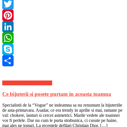
Facebook
Twitter
Pinterest
LinkedIn
WhatsApp
Skype
Share
Stiri de ultima ora Mondene
Ce bijuterii si posete purtam in aceasta toamna
Specialistii de la “Vogue” ne indeamna sa nu renuntam la bijuteriile
de asta-primavara. Asadar, ce era trendy in aprilie si mai, ramane pe
val: chokere, lanturi si cercei asimetrici. Marile vedete ale toamnei
vor fi perlele. Dar nu cum le purta strabunica, ci cusute pe haine,