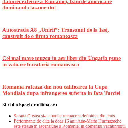
datoriei externe a Romaniei, bancile americane
dominand clasamentul
Autostrada A8 „Unirii”: Tronsonul de la Iasi,
construit de o firma romaneasca
Cel mai mare muzeu in aer liber din Ungaria pune
in valoare bucataria romaneasca
Romania rateaza din nou calificarea la Cupa
Mondiala dupa infrangerea suferita in fata Turciei
Stiri din Sport de ultima ora
Sorana Cirstea si-a anuntat retragerea definitiva din tenis
Performante de elita la doar 16 ani: Ana-Maria Hurmuzache
este steaua in ascensiune a Romaniei in domeniul yachtingului