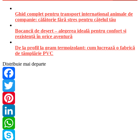
Ghid complet pentru transport internațional animale de
companie: călătorie fără stres pentru cățelul tău
Bocancii de deșert – alegerea ideală pentru confort și
rezistență în orice aventură
De la profil la geam termoizolant: cum lucrează o fabrică
de tâmplărie PVC
Distribuie mai departe
Facebook
Twitter
Pinterest
LinkedIn
WhatsApp