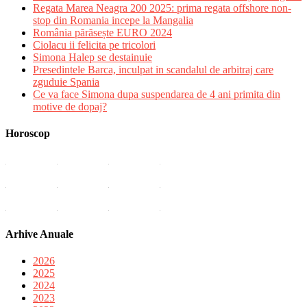
Regata Marea Neagra 200 2025: prima regata offshore non-
stop din Romania incepe la Mangalia
România părăsește EURO 2024
Ciolacu ii felicita pe tricolori
Simona Halep se destainuie
Presedintele Barca, inculpat in scandalul de arbitraj care
zguduie Spania
Ce va face Simona dupa suspendarea de 4 ani primita din
motive de dopaj?
Horoscop
Arhive Anuale
2026
2025
2024
2023