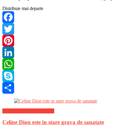
mai ales pe topuri. La recentele defilari Christian Dior, […]
Distribuie mai departe
Facebook
Twitter
Pinterest
LinkedIn
WhatsApp
Skype
Share
Stiri de ultima ora Mondene
Celine Dion este in stare grava de sanatate