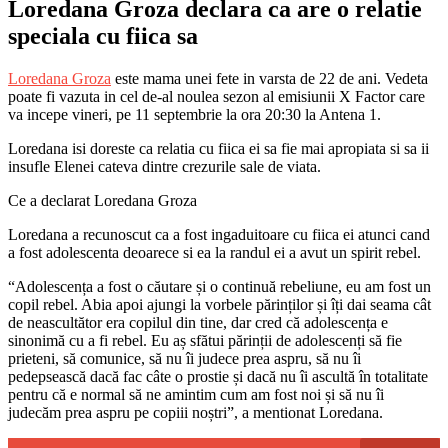
Loredana Groza declara ca are o relatie
speciala cu fiica sa
Loredana Groza
este mama unei fete in varsta de 22 de ani. Vedeta
poate fi vazuta in cel de-al noulea sezon al emisiunii X Factor care
va incepe vineri, pe 11 septembrie la ora 20:30 la Antena 1.
Loredana isi doreste ca relatia cu fiica ei sa fie mai apropiata si sa ii
insufle Elenei cateva dintre crezurile sale de viata.
Ce a declarat Loredana Groza
Loredana a recunoscut ca a fost ingaduitoare cu fiica ei atunci cand
a fost adolescenta deoarece si ea la randul ei a avut un spirit rebel.
“Adolescența a fost o căutare și o continuă rebeliune, eu am fost un
copil rebel. Abia apoi ajungi la vorbele părinților și îți dai seama cât
de neascultător era copilul din tine, dar cred că adolescența e
sinonimă cu a fi rebel. Eu aș sfătui părinții de adolescenți să fie
prieteni, să comunice, să nu îi judece prea aspru, să nu îi
pedepsească dacă fac câte o prostie și dacă nu îi ascultă în totalitate
pentru că e normal să ne amintim cum am fost noi și să nu îi
judecăm prea aspru pe copiii noștri”, a mentionat Loredana.