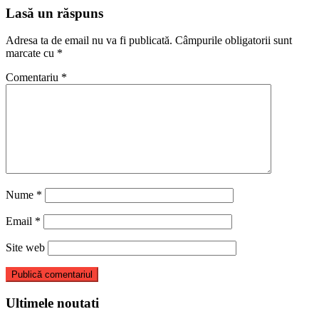
articole
Lasă un răspuns
Adresa ta de email nu va fi publicată.
Câmpurile obligatorii sunt
marcate cu
*
Comentariu
*
Nume
*
Email
*
Site web
Ultimele noutati