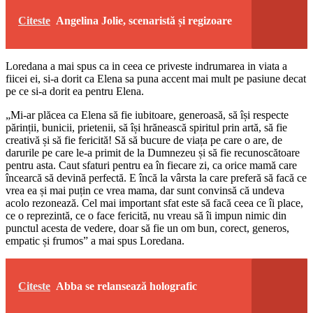
Citeste
Angelina Jolie, scenaristă și regizoare
Loredana a mai spus ca in ceea ce priveste indrumarea in viata a
fiicei ei, si-a dorit ca Elena sa puna accent mai mult pe pasiune decat
pe ce si-a dorit ea pentru Elena.
„Mi-ar plăcea ca Elena să fie iubitoare, generoasă, să își respecte
părinții, bunicii, prietenii, să își hrănească spiritul prin artă, să fie
creativă și să fie fericită! Să să bucure de viața pe care o are, de
darurile pe care le-a primit de la Dumnezeu și să fie recunoscătoare
pentru asta. Caut sfaturi pentru ea în fiecare zi, ca orice mamă care
încearcă să devină perfectă. E încă la vârsta la care preferă să facă ce
vrea ea și mai puțin ce vrea mama, dar sunt convinsă că undeva
acolo rezonează. Cel mai important sfat este să facă ceea ce îi place,
ce o reprezintă, ce o face fericită, nu vreau să îi impun nimic din
punctul acesta de vedere, doar să fie un om bun, corect, generos,
empatic și frumos” a mai spus Loredana.
Citeste
Abba se relansează holografic