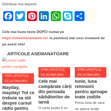
Distribuie mai departe
Facebook
Twitter
Pinterest
LinkedIn
WhatsApp
Skype
Share
Cele mai bune teste DGPCI numai pe
https://chestionareauto.ro/
. Ia permisul mai usor invatand de
pe acest site!
ARTICOLE ASEMANATOARE
STIRI LIFESTYLE
STIRI LIFESTYLE
DE ULTIMA ORA
DE ULTIMA ORA
STIRI LIFESTYLE
Cele mai
Iunie, luna
DE ULTIMA ORA
cumpărate cărți
reinnoirii
Mayday,
din perioada
pentru aproape
mayday! Tot ce
sărbătorilor de
toate zodiile
trebuie sa stii
iarnă
despre cursul
Prima luna de vara
radio pentru
O carte poate fi un
ne aduce multe