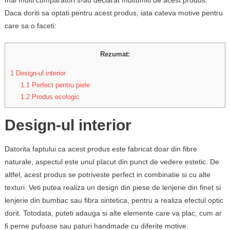
mai multi cumparatori s-au declarat multumiti de acest produs.
Daca doriti sa optati pentru acest produs, iata cateva motive pentru
care sa o faceti:
Rezumat:
1
Design-ul interior
1.1
Perfect pentru piele
1.2
Produs ecologic
Design-ul interior
Datorita faptului ca acest produs este fabricat doar din fibre
naturale, aspectul este unul placut din punct de vedere estetic. De
altfel, acest produs se potriveste perfect in combinatie si cu alte
texturi. Veti putea realiza un design din piese de lenjerie din finet si
lenjerie din bumbac sau fibra sintetica, pentru a realiza efectul optic
dorit. Totodata, puteti adauga si alte elemente care va plac, cum ar
fi perne pufoase sau paturi handmade cu diferite motive.