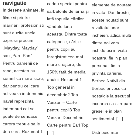
navigatie
cadou special pentru
elemente de noutate
In desene animate, in
sărbătorile de iarnă și
in viata. Dar, fireste,
filme si printre
iată topurile cărților
aceste noutati sunt
marinarii profesionisti
vândute luna
rezultatul unor
sunt auzite unele
aceasta. Dintre toate
incheieri, adica multi
expresii precum
categoriile, cărțile
dintre noi vom
„Mayday, Mayday”
pentru copii au
inchide usi in viata
sau „Pan- Pan”.
înregistrat cea mai
noastra, fie in plan
Pentru oamenii de
mare creștere, de
personal, fie in
rand, acestea nu
150% față de media
privinta carierei.
semnifica mare lucru,
anului. Rezumat:1
Berbec Nativii din
dar pentru cei care
Top general în
Berbec privesc cu
activeaza in domeniul
decembrie2 Top
nostalgie la trecut si
naval reprezinta
Vanzari – Carte
incearca sa-si repare
indemnuri cat se
pentru copii3 Top
greselile in plan
poate de serioase,
Vanzari Decembrie –
sentimental. […]
carora trebuie sa le
Carte pentru Ea4 Top
dea curs. Rezumat:1
Distribuie mai
[…]