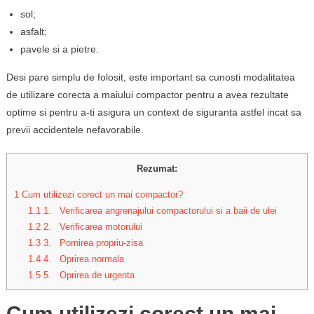
sol;
asfalt;
pavele si a pietre.
Desi pare simplu de folosit, este important sa cunosti modalitatea
de utilizare corecta a maiului compactor pentru a avea rezultate
optime si pentru a-ti asigura un context de siguranta astfel incat sa
previi accidentele nefavorabile.
Rezumat:
1
Cum utilizezi corect un mai compactor?
1.1
1. Verificarea angrenajului compactorului si a baii de ulei
1.2
2. Verificarea motorului
1.3
3. Pornirea propriu-zisa
1.4
4. Oprirea normala
1.5
5. Oprirea de urgenta
Cum utilizezi corect un mai