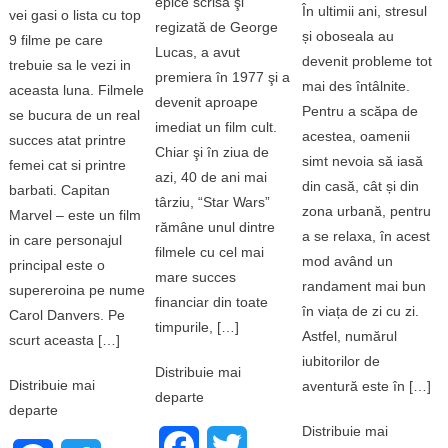
epice scrisă şi
În ultimii ani, stresul
vei gasi o lista cu top
regizată de George
și oboseala au
9 filme pe care
Lucas, a avut
devenit probleme tot
trebuie sa le vezi in
premiera în 1977 şi a
mai des întâlnite.
aceasta luna. Filmele
devenit aproape
Pentru a scăpa de
se bucura de un real
imediat un film cult.
acestea, oamenii
succes atat printre
Chiar şi în ziua de
simt nevoia să iasă
femei cat si printre
azi, 40 de ani mai
din casă, cât și din
barbati. Capitan
târziu, “Star Wars”
zona urbană, pentru
Marvel – este un film
rămâne unul dintre
a se relaxa, în acest
in care personajul
filmele cu cel mai
mod având un
principal este o
mare succes
randament mai bun
supereroina pe nume
financiar din toate
în viața de zi cu zi.
Carol Danvers. Pe
timpurile, […]
Astfel, numărul
scurt aceasta […]
iubitorilor de
Distribuie mai
Distribuie mai
aventură este în […]
departe
departe
Distribuie mai
Facebook
Twitter