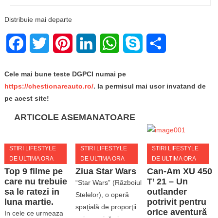
Distribuie mai departe
Facebook
Twitter
Pinterest
LinkedIn
WhatsApp
Skype
Share
Cele mai bune teste DGPCI numai pe
https://chestionareauto.ro/
. Ia permisul mai usor invatand de
pe acest site!
ARTICOLE ASEMANATOARE
STIRI LIFESTYLE
STIRI LIFESTYLE
STIRI LIFESTYLE
DE ULTIMA ORA
DE ULTIMA ORA
DE ULTIMA ORA
Top 9 filme pe
Ziua Star Wars
Can-Am XU 450
care nu trebuie
T’ 21 – Un
“Star Wars” (Războiul
sa le ratezi in
outlander
Stelelor), o operă
luna martie.
potrivit pentru
spaţială de proporţii
orice aventură
In cele ce urmeaza