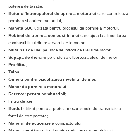
puterea de tasatie;
Butonul/Intrerupatorul de oprire a motorului
care controleaza
pornirea si oprirea motorului;
Maneta SOC
utilizata pentru procesul de pornire a motorului;
Robinet de oprire a combustibilului
care ajuta la alimentarea
combustibilului din rezervorul de la motor;
Mufa baii de ulei
pe unde se introduce uleiul de motor;
Supapa de drenare
pe unde se elibereaza uleiul de motor;
Pre-filtru
;
Talpa
;
Orificiu pentru vizualizarea nivelului de ulei
;
Maner de pornire a motorului
;
Rezervor pentru combustibil
;
Filtru de aer
;
Burduf
utilizat pentru a proteja mecanismele de transmisie a
fortei de compactare;
Manerul de actionare
a compactorului;
Maner-amortizor
utilizat pentru reducerea zgomotelor si a