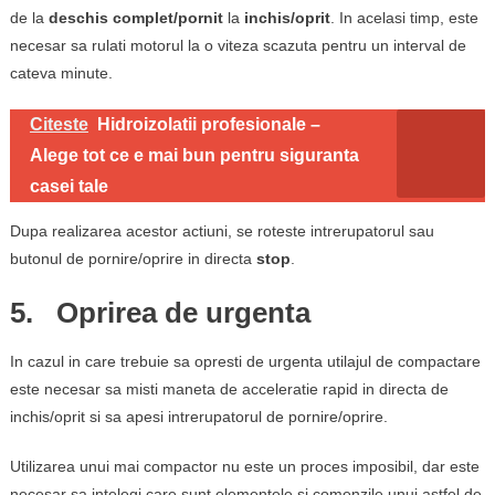
de la
deschis complet/pornit
la
inchis/oprit
. In acelasi timp, este
necesar sa rulati motorul la o viteza scazuta pentru un interval de
cateva minute.
Citeste
Hidroizolatii profesionale –
Alege tot ce e mai bun pentru siguranta
casei tale
Dupa realizarea acestor actiuni, se roteste intrerupatorul sau
butonul de pornire/oprire in directa
stop
.
5. Oprirea de urgenta
In cazul in care trebuie sa opresti de urgenta utilajul de compactare
este necesar sa misti maneta de acceleratie rapid in directa de
inchis/oprit si sa apesi intrerupatorul de pornire/oprire.
Utilizarea unui mai compactor nu este un proces imposibil, dar este
necesar sa intelegi care sunt elementele si comenzile unui astfel de