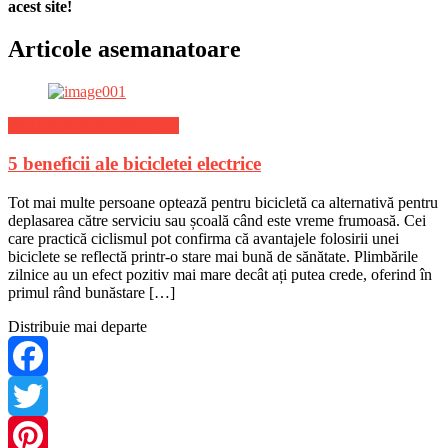
acest site!
Articole asemanatoare
Stiri Lifestyle de ultima ora
5 beneficii ale bicicletei electrice
Tot mai multe persoane optează pentru bicicletă ca alternativă pentru
deplasarea către serviciu sau școală când este vreme frumoasă. Cei
care practică ciclismul pot confirma că avantajele folosirii unei
biciclete se reflectă printr-o stare mai bună de sănătate. Plimbările
zilnice au un efect pozitiv mai mare decât ați putea crede, oferind în
primul rând bunăstare […]
Distribuie mai departe
Facebook
Twitter