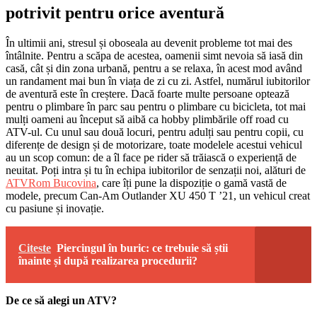
potrivit pentru orice aventură
În ultimii ani, stresul și oboseala au devenit probleme tot mai des
întâlnite. Pentru a scăpa de acestea, oamenii simt nevoia să iasă din
casă, cât și din zona urbană, pentru a se relaxa, în acest mod având
un randament mai bun în viața de zi cu zi. Astfel, numărul iubitorilor
de aventură este în creștere. Dacă foarte multe persoane optează
pentru o plimbare în parc sau pentru o plimbare cu bicicleta, tot mai
mulți oameni au început să aibă ca hobby plimbările off road cu
ATV-ul. Cu unul sau două locuri, pentru adulți sau pentru copii, cu
diferențe de design și de motorizare, toate modelele acestui vehicul
au un scop comun: de a îl face pe rider să trăiască o experiență de
neuitat. Poți intra și tu în echipa iubitorilor de senzații noi, alături de
ATVRom Bucovina
, care îți pune la dispoziție o gamă vastă de
modele, precum Can-Am Outlander XU 450 T ’21, un vehicul creat
cu pasiune și inovație.
Citeste
Piercingul în buric: ce trebuie să știi
înainte și după realizarea procedurii?
De ce să alegi un ATV?