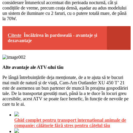
considerare întunericul accentuat din perioada nocturnă, cât și
condițiile de vreme, precum ceața densă, așadar au adus modelului
un sistem de iluminare cu 2 faruri, cu o putere totală mare, de până
la 70W.
Citeste
Încălzirea în pardoseală - avantaje și
dezavantaje
Alte avantaje ale ATV-ului tău
Pe lângă întrebuințările deja menționate, de a te ajuta să te bucuri
mai mult de natură și de viață, Cam-Am Outlander XU 450 T’ 21
este de asemenea un bun partener de muncă în preajma gospodăriei
tale. De la transportat greutăți mari, până la a te duce în locuri greu
accesibile, acest ATV se poate face benefic, în funcție de nevoile pe
care tu le ai.
Ghid complet pentru transport internațional animale de
companie: călătorie fără stres pentru cățelul tău