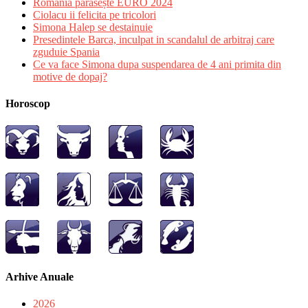
România părăsește EURO 2024
Ciolacu ii felicita pe tricolori
Simona Halep se destainuie
Presedintele Barca, inculpat in scandalul de arbitraj care
zguduie Spania
Ce va face Simona dupa suspendarea de 4 ani primita din
motive de dopaj?
Horoscop
Arhive Anuale
2026