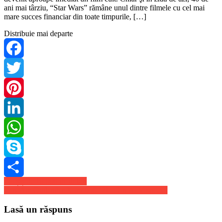
ani mai târziu, “Star Wars” rămâne unul dintre filmele cu cel mai
mare succes financiar din toate timpurile, […]
Distribuie mai departe
Facebook
Twitter
Pinterest
LinkedIn
WhatsApp
Skype
Navigare
Bacșiș de 10.000 de dolari
Share
Can-Am Outlander X mr 650 ’21 – Un ATV special
în
articole
Lasă un răspuns