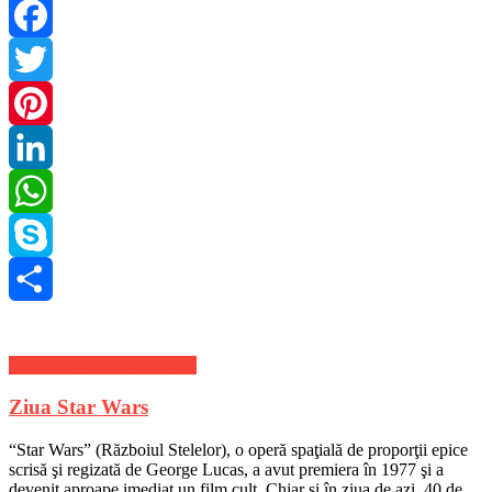
Facebook
Twitter
Pinterest
LinkedIn
WhatsApp
Skype
Share
Stiri Lifestyle de ultima ora
Ziua Star Wars
“Star Wars” (Războiul Stelelor), o operă spaţială de proporţii epice
scrisă şi regizată de George Lucas, a avut premiera în 1977 şi a
devenit aproape imediat un film cult. Chiar şi în ziua de azi, 40 de