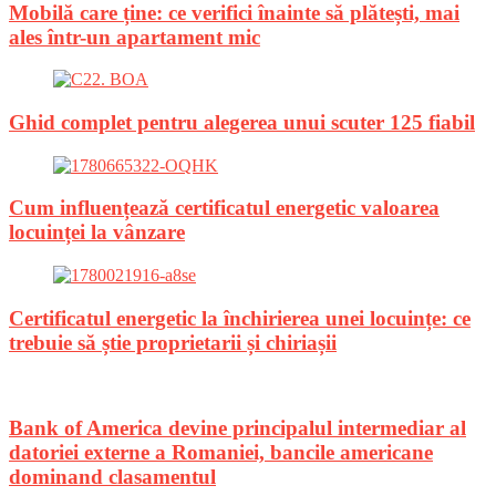
Mobilă care ține: ce verifici înainte să plătești, mai
ales într-un apartament mic
Ghid complet pentru alegerea unui scuter 125 fiabil
Cum influențează certificatul energetic valoarea
locuinței la vânzare
Certificatul energetic la închirierea unei locuințe: ce
trebuie să știe proprietarii și chiriașii
Bank of America devine principalul intermediar al
datoriei externe a Romaniei, bancile americane
dominand clasamentul