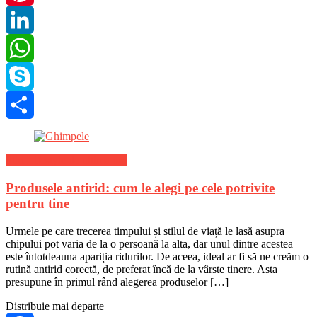
Pinterest
LinkedIn
WhatsApp
Skype
Share
Stiri Lifestyle de ultima ora
Produsele antirid: cum le alegi pe cele potrivite
pentru tine
Urmele pe care trecerea timpului și stilul de viață le lasă asupra
chipului pot varia de la o persoană la alta, dar unul dintre acestea
este întotdeauna apariția ridurilor. De aceea, ideal ar fi să ne creăm o
rutină antirid corectă, de preferat încă de la vârste tinere. Asta
presupune în primul rând alegerea produselor […]
Distribuie mai departe