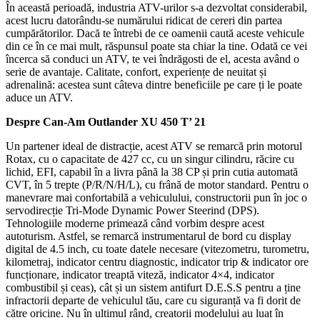
În această perioadă, industria ATV-urilor s-a dezvoltat considerabil,
acest lucru datorându-se numărului ridicat de cereri din partea
cumpărătorilor. Dacă te întrebi de ce oamenii caută aceste vehicule
din ce în ce mai mult, răspunsul poate sta chiar la tine. Odată ce vei
încerca să conduci un ATV, te vei îndrăgosti de el, acesta având o
serie de avantaje. Calitate, confort, experiențe de neuitat și
adrenalină: acestea sunt câteva dintre beneficiile pe care ți le poate
aduce un ATV.
Despre Can-Am Outlander XU 450 T’ 21
Un partener ideal de distracție, acest ATV se remarcă prin motorul
Rotax, cu o capacitate de 427 cc, cu un singur cilindru, răcire cu
lichid, EFI, capabil în a livra până la 38 CP și prin cutia automată
CVT, în 5 trepte (P/R/N/H/L), cu frână de motor standard. Pentru o
manevrare mai confortabilă a vehiculului, constructorii pun în joc o
servodirecție Tri-Mode Dynamic Power Steerind (DPS).
Tehnologiile moderne primează când vorbim despre acest
autoturism. Astfel, se remarcă instrumentarul de bord cu display
digital de 4.5 inch, cu toate datele necesare (vitezometru, turometru,
kilometraj, indicator centru diagnostic, indicator trip & indicator ore
funcționare, indicator treaptă viteză, indicator 4×4, indicator
combustibil și ceas), cât și un sistem antifurt D.E.S.S pentru a ține
infractorii departe de vehiculul tău, care cu siguranță va fi dorit de
către oricine. Nu în ultimul rând, creatorii modelului au luat în