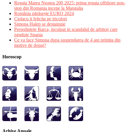
Regata Marea Neagra 200 2025: prima regata offshore non-
stop din Romania incepe la Mangalia
România părăsește EURO 2024
Ciolacu ii felicita pe tricolori
Simona Halep se destainuie
Presedintele Barca, inculpat in scandalul de arbitraj care
zguduie Spania
Ce va face Simona dupa suspendarea de 4 ani primita din
motive de dopaj?
Horoscop
Arhive Anuale