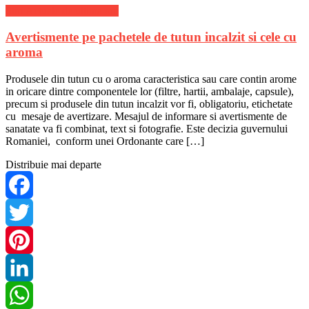
Stiri Actuale de ultima ora
Avertismente pe pachetele de tutun incalzit si cele cu
aroma
Produsele din tutun cu o aroma caracteristica sau care contin arome
in oricare dintre componentele lor (filtre, hartii, ambalaje, capsule),
precum si produsele din tutun incalzit vor fi, obligatoriu, etichetate
cu mesaje de avertizare. Mesajul de informare si avertismente de
sanatate va fi combinat, text si fotografie. Este decizia guvernului
Romaniei, conform unei Ordonante care […]
Distribuie mai departe
Facebook
Twitter
Pinterest
LinkedIn