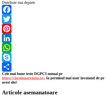
Distribuie mai departe
Facebook
Twitter
Pinterest
LinkedIn
WhatsApp
Skype
Cele mai bune teste DGPCI numai pe
Share
https://chestionareauto.ro/
. Ia permisul mai usor invatand de pe
acest site!
Articole asemanatoare