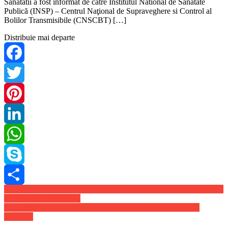
Sanatatii a fost informat de catre Institutul National de Sanatate
Publică (INSP) – Centrul Naţional de Supraveghere si Control al
Bolilor Transmisibile (CNSCBT) […]
Distribuie mai departe
Facebook
Twitter
Pinterest
LinkedIn
WhatsApp
Skype
Navigare
Prefectul Bucurestiului cere Primariilor sa nu aprobe comercializarea
Share
de materiale pirotehnice
în
34 de milioane de euro pentru daunele provocate de seceta in
articole
Romania