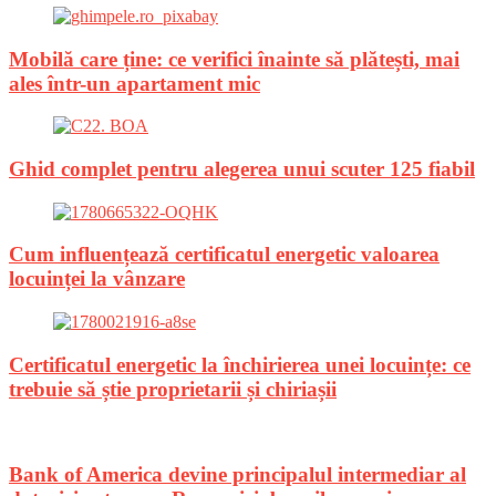
Mobilă care ține: ce verifici înainte să plătești, mai
ales într-un apartament mic
Ghid complet pentru alegerea unui scuter 125 fiabil
Cum influențează certificatul energetic valoarea
locuinței la vânzare
Certificatul energetic la închirierea unei locuințe: ce
trebuie să știe proprietarii și chiriașii
Bank of America devine principalul intermediar al