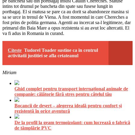
pe bancheta sau din portbagaj insusi Catalin Chereches. Statuse
intins tot drumul pe bancheta din spate sau fusese lungit in
portbagaj. El si matusa se pare ca au dorit sa abandoneze masina si
sa se urce in trenul de Viena. A fost momentul in care Chereches a
fost prins de politia germana. Agentii au incercat sa-l legitimeze, dar
primarul din Baia Mare a opus rezistenta si au avut loc altercatii. El
va fi adus in Romania in curand.
Citeste
Tudorel Toader sustine ca in centrul
activitatii justitiei se afla cetateanul
Miriam
Ghid complet pentru transport internațional animale de
companie: călătorie fără stres pentru cățelul tău
Bocancii de deșert – alegerea ideală pentru confort și
rezistență în orice aventură
De la profil la geam termoizolant: cum lucrează o fabrică
de tâmplărie PVC