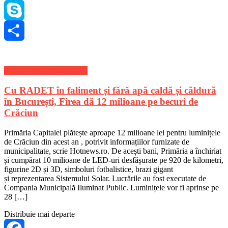
WhatsApp
Skype
Share
Stiri Actuale de ultima ora
Cu RADET în faliment și fără apă caldă și căldură
în București, Firea dă 12 milioane pe becuri de
Crăciun
Primăria Capitalei plătește aproape 12 milioane lei pentru luminițele
de Crăciun din acest an , potrivit informațiilor furnizate de
municipalitate, scrie Hotnews.ro. De acești bani, Primăria a închiriat
și cumpărat 10 milioane de LED-uri desfășurate pe 920 de kilometri,
figurine 2D și 3D, simboluri fotbalistice, brazi gigant
și reprezentarea Sistemului Solar. Lucrările au fost executate de
Compania Municipală Iluminat Public. Luminițele vor fi aprinse pe
28 […]
Distribuie mai departe