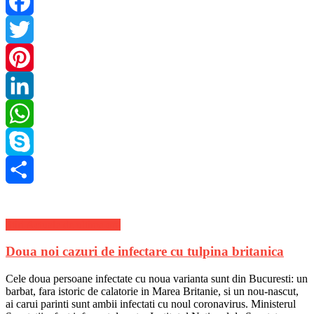
Facebook
Twitter
Pinterest
LinkedIn
WhatsApp
Skype
Share
Stiri Actuale de ultima ora
Doua noi cazuri de infectare cu tulpina britanica
Cele doua persoane infectate cu noua varianta sunt din Bucuresti: un
barbat, fara istoric de calatorie in Marea Britanie, si un nou-nascut,
ai carui parinti sunt ambii infectati cu noul coronavirus. Ministerul