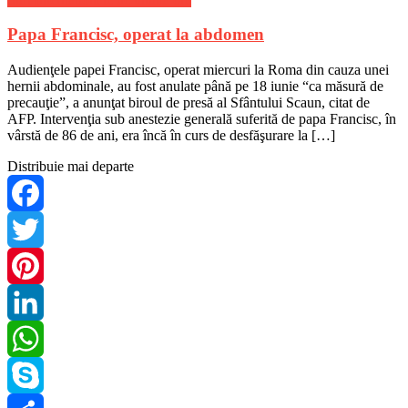
Papa Francisc, operat la abdomen
Audienţele papei Francisc, operat miercuri la Roma din cauza unei
hernii abdominale, au fost anulate până pe 18 iunie “ca măsură de
precauţie”, a anunţat biroul de presă al Sfântului Scaun, citat de
AFP. Intervenţia sub anestezie generală suferită de papa Francisc, în
vârstă de 86 de ani, era încă în curs de desfăşurare la […]
Distribuie mai departe
Facebook
Twitter
Pinterest
LinkedIn
WhatsApp