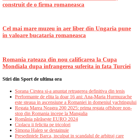
construit de o firma romaneasca
Cel mai mare muzeu in aer liber din Ungaria pune
in valoare bucataria romaneasca
Romania rateaza din nou calificarea la Cupa
Mondiala dupa infrangerea suferita in fata Turciei
Stiri din Sport de ultima ora
Sorana Cirstea si-a anuntat retragerea definitiva din tenis
Performante de elita la doar 16 ani: Ana-Maria Hurmuzache
este steaua in ascensiune a Romaniei in domeniul yachtingului
Regata Marea Neagra 200 2025: prima regata offshore non-
stop din Romania incepe la Mangalia
România părăsește EURO 2024
Ciolacu ii felicita pe tricolori
Simona Halep se destainuie
Presedintele Barca, inculpat in scandalul de arbitraj care