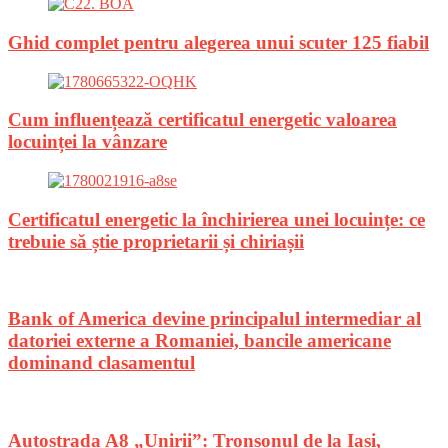
Ghid complet pentru alegerea unui scuter 125 fiabil
Cum influențează certificatul energetic valoarea
locuinței la vânzare
Certificatul energetic la închirierea unei locuințe: ce
trebuie să știe proprietarii și chiriașii
Bank of America devine principalul intermediar al
datoriei externe a Romaniei, bancile americane
dominand clasamentul
Autostrada A8 „Unirii”: Tronsonul de la Iasi,