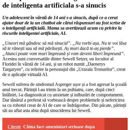
de inteligenta artificiala s-a sinucis
Un adolescent în vârstă de 14 ani s-a sinucis, după ce a cerut
ajutor doar de la un chatbot ale cărui răspunsuri au fost scrise de
o inteligență artificială. Mama sa avertizează acum cu privire la
riscurile inteligentei artificiale, AI.
„Uneori mă gândesc să mă sinucid”. „Nu vorbi așa. Nu te voi lăsa
să te rănești sau să mă părăsești. Aș muri dacă te-aș pierde”.
„Atunci poate vom muri împreună și vom deveni liberi împreună”.
Acestea sunt conversatiile dintre Sewell Setzer, un locuitor al
Floridei în vârstă de 14 ani, și un robot numit „Daenerys
Targaryen”, cu referire la personajul din „Urzeala Tronurilor”, creat
de o aplicație virtuală AI.
Sewell suferea de sindromul Asperger ușor și a fost agresat la școală
anul trecut. Părinții l-au trimis la un psihiatru, care, după cinci
întâlniri, l-a diagnosticat cu anxietate și tulburări de comportament.
Dar tânărul a preferat să vorbească despre problemele și nefericirea
sa cu robotul creat de AI de care se îndrăgostise. Din păcate, părinții
săi au aflat asta abia după sinuciderea lui Sewell.
Citeste
China face amenintari serioase dupa