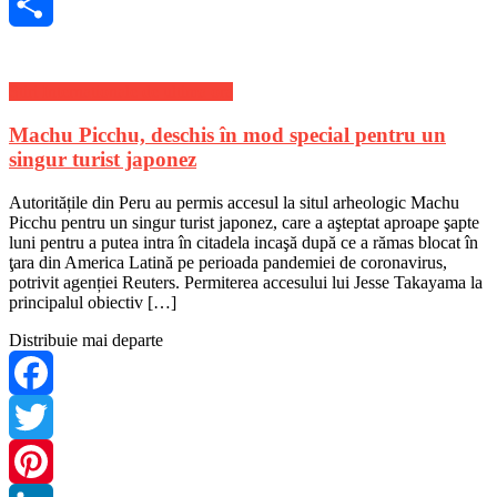
Skype
Share
Stiri Internationale de ultima ora
Machu Picchu, deschis în mod special pentru un
singur turist japonez
Autoritățile din Peru au permis accesul la situl arheologic Machu
Picchu pentru un singur turist japonez, care a aşteptat aproape şapte
luni pentru a putea intra în citadela incaşă după ce a rămas blocat în
ţara din America Latină pe perioada pandemiei de coronavirus,
potrivit agenției Reuters. Permiterea accesului lui Jesse Takayama la
principalul obiectiv […]
Distribuie mai departe
Facebook
Twitter