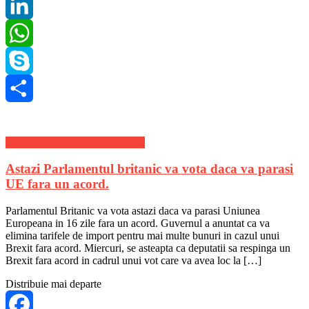
Pinterest
LinkedIn
WhatsApp
Skype
Share
Stiri Internationale de ultima ora
Astazi Parlamentul britanic va vota daca va parasi
UE fara un acord.
Parlamentul Britanic va vota astazi daca va parasi Uniunea
Europeana in 16 zile fara un acord. Guvernul a anuntat ca va
elimina tarifele de import pentru mai multe bunuri in cazul unui
Brexit fara acord. Miercuri, se asteapta ca deputatii sa respinga un
Brexit fara acord in cadrul unui vot care va avea loc la […]
Distribuie mai departe