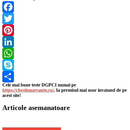
Facebook
Twitter
Pinterest
LinkedIn
WhatsApp
Skype
Cele mai bune teste DGPCI numai pe
Share
https://chestionareauto.ro/
. Ia permisul mai usor invatand de pe
acest site!
Articole asemanatoare
Stiri Internationale de ultima ora