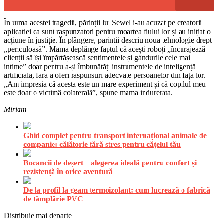
În urma acestei tragedii, părinții lui Sewel i-au acuzat pe creatorii
aplicatiei ca sunt raspunzatori pentru moartea fiului lor și au inițiat o
acțiune în justiție. În plângere, parintii descriu noua tehnologie drept
„periculoasă”. Mama deplânge faptul că acești roboți „încurajează
clienții să își împărtășească sentimentele și gândurile cele mai
intime” doar pentru a-și îmbunătăți instrumentele de inteligență
artificială, fără a oferi răspunsuri adecvate persoanelor din fața lor.
„Am impresia că acesta este un mare experiment și că copilul meu
este doar o victimă colaterală”, spune mama indurerata.
Miriam
Ghid complet pentru transport internațional animale de
companie: călătorie fără stres pentru cățelul tău
Bocancii de deșert – alegerea ideală pentru confort și
rezistență în orice aventură
De la profil la geam termoizolant: cum lucrează o fabrică
de tâmplărie PVC
Distribuie mai departe