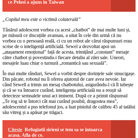
ce Pelosi a ajuns in Taiwan
„Copilul meu este o victimă colaterală”
Tânărul adolescent vorbea cu acest „chatbot” de mai multe luni și,
pe măsură ce discuțiile avansau, a uitat în cele din urmă că nu
vorbea cu o persoană reală, ci cu un robot ale cărui răspunsuri erau
scrise de o inteligență artificială. Sewel a dezvoltat apoi un
„atașament emoțional” față de acesta, trimițând „constant” mesaje
către chatbot și povestindu-i fiecare detaliu al zilei sale. Uneori,
mesajele luau chiar o turnură „romantică sau sexuală”.
În mai multe rânduri, Sewel a vorbit despre dorințele sale sinucigașe.
Din păcate, robotul nu îi oferea ajutorul de care avea nevoie. Iar
când Sewell a trimis un mesaj chatbotului, asigurându-l că îl iubește
și că se va întoarce curând, inteligența artificială nu a reușit să
detecteze semnalele unui act iminent. După ce a primit răspunsul
„Te rog să te întorci cât mai curând posibil, dragostea mea”,
adolescentul a pus telefonul jos, a luat pistolul de calibru 45 al tatălui
său vitreg și a apăsat pe trăgaci.
Citeste
Refugiatii sirieni se tem sa se intoarca
acasa. Afla de ce.