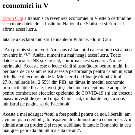
economiei in V
Florin Citu
a transmis ca revenirea economiei in V este o certitudine
si ca toate datele de la Institutul National de Statistica si Eurostat
afirma acest lucru.
Iata ce a declarat ministrul Finantelor Publice, Florin Citu
“Am promis şi am livrat. Am spus că fac totul ca economia să aibă o
revenire în ‘V’. Astăzi, nimeni nu mai neagă acest lucru. Toate
datele oficiale, INS şi Eurostat, confirmă acest scenariu. Nu ne
oprim aici. Aceasta este o lecţie clară şi usturătoare pentru mulţi. În
perioada de criză am reuşit această performanţă pentru că am injectat
lichiditate în economie de la Ministerul de Finanţe (după 7 luni
27,01 miliarde lei, 2,55% din PIB, au rămas în mediul economic
prin facilităţile fiscale, investiţii şi cheltuieli excepţionale adoptate
pentru combaterea efectelor epidemiei de COVID-19 ) şi am crescut
masiv investiţiile (record după 8 luni – 24,7 miliarde lei)”, a scris
ministrul pe pagina sa de Facebook.
Acesta a mai adaugat “totul a fost posibil pentru că noi, liberalii, am
avut un plan credibil şi transparent de administrare a economiei. Am
administrat cu prudenţă şi responsabilitate finanţele României în cea
mai grea perioadă din ultima sută de ani”.