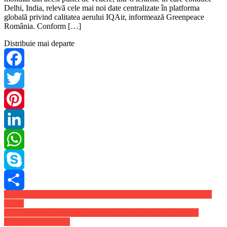
Delhi, India, relevă cele mai noi date centralizate în platforma
globală privind calitatea aerului IQAir, informează Greenpeace
România. Conform […]
Distribuie mai departe
Facebook
Twitter
Pinterest
LinkedIn
WhatsApp
Skype
Navigare
Cum alegi clinica de stomatologie la care sa mergi pentru implant
Share
dentar
în
Adrian Mutu a câștigat cu Finlanda la meciul său de debut ca
articole
selecționer la Tineret