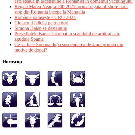
este steaua in ascensiune a Romaniei in domeniul yachtingului
Regata Marea Neagra 200 2025: prima regata offshore non-
stop din Romania incepe la Mangalia
România părăsește EURO 2024
Ciolacu ii felicita pe tricolori
Simona Halep se destainuie
Presedintele Barca, inculpat in scandalul de arbitraj care
zguduie Spania
Ce va face Simona dupa suspendarea de 4 ani primita din
motive de dopaj?
Horoscop