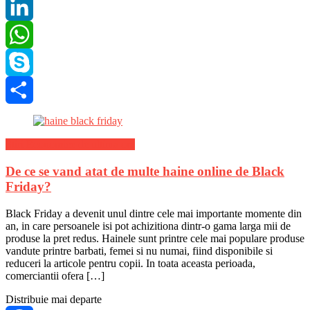
Pinterest
LinkedIn
WhatsApp
Skype
Share
Stiri Economice de ultima ora
De ce se vand atat de multe haine online de Black
Friday?
Black Friday a devenit unul dintre cele mai importante momente din
an, in care persoanele isi pot achizitiona dintr-o gama larga mii de
produse la pret redus. Hainele sunt printre cele mai populare produse
vandute printre barbati, femei si nu numai, fiind disponibile si
reduceri la articole pentru copii. In toata aceasta perioada,
comerciantii ofera […]
Distribuie mai departe