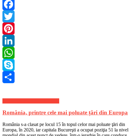
Facebook
Twitter
Pinterest
LinkedIn
WhatsApp
Skype
Share
Stiri Economice de ultima ora
România, printre cele mai poluate țări din Europa
România s-a clasat pe locul 15 în topul celor mai poluate ţări din
Europa, în 2020, iar capitala Bucureşti a ocupat poziţia 51 la nivel
mondial din acest punct de vedere, într-o ierarhie în care conduce