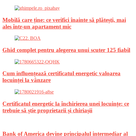
Mobilă care ține: ce verifici înainte să plătești, mai
ales într-un apartament mic
Ghid complet pentru alegerea unui scuter 125 fiabil
Cum influențează certificatul energetic valoarea
locuinței la vânzare
Certificatul energetic la închirierea unei locuințe: ce
trebuie să știe proprietarii și chiriașii
Bank of America devine principalul intermediar al