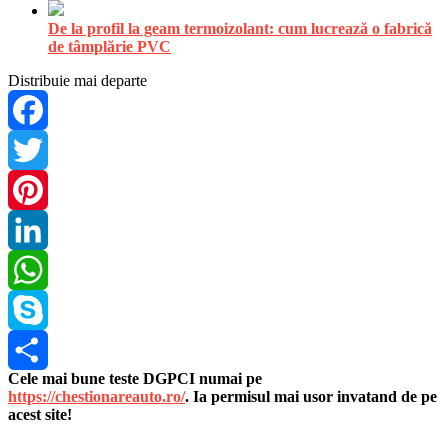
De la profil la geam termoizolant: cum lucrează o fabrică
de tâmplărie PVC
Distribuie mai departe
Facebook
Twitter
Pinterest
LinkedIn
WhatsApp
Skype
Cele mai bune teste DGPCI numai pe
Share
https://chestionareauto.ro/
. Ia permisul mai usor invatand de pe
acest site!