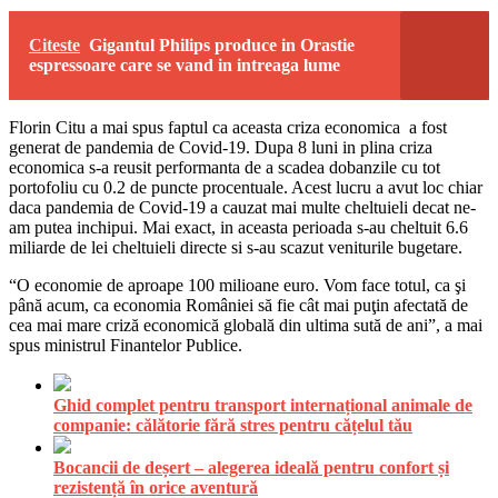
Citeste
Gigantul Philips produce in Orastie
espressoare care se vand in intreaga lume
Florin Citu a mai spus faptul ca aceasta criza economica a fost
generat de pandemia de Covid-19. Dupa 8 luni in plina criza
economica s-a reusit performanta de a scadea dobanzile cu tot
portofoliu cu 0.2 de puncte procentuale. Acest lucru a avut loc chiar
daca pandemia de Covid-19 a cauzat mai multe cheltuieli decat ne-
am putea inchipui. Mai exact, in aceasta perioada s-au cheltuit 6.6
miliarde de lei cheltuieli directe si s-au scazut veniturile bugetare.
“O economie de aproape 100 milioane euro. Vom face totul, ca şi
până acum, ca economia României să fie cât mai puţin afectată de
cea mai mare criză economică globală din ultima sută de ani”, a mai
spus ministrul Finantelor Publice.
Ghid complet pentru transport internațional animale de
companie: călătorie fără stres pentru cățelul tău
Bocancii de deșert – alegerea ideală pentru confort și
rezistență în orice aventură