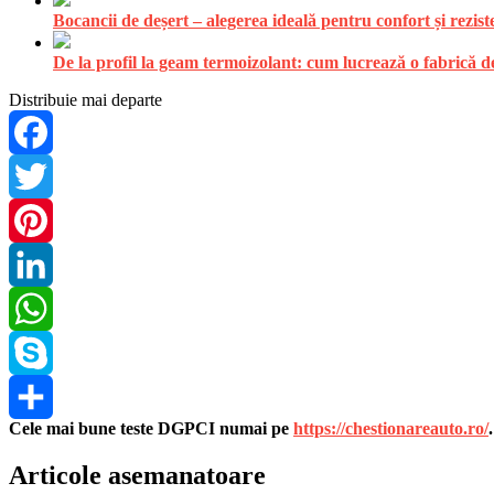
Bocancii de deșert – alegerea ideală pentru confort și rezist
De la profil la geam termoizolant: cum lucrează o fabrică
Distribuie mai departe
Facebook
Twitter
Pinterest
LinkedIn
WhatsApp
Skype
Cele mai bune teste DGPCI numai pe
https://chestionareauto.ro/
Share
Articole asemanatoare