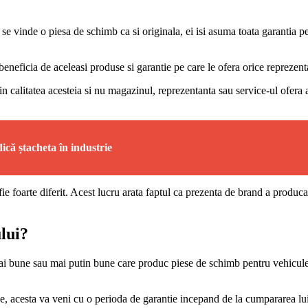
inde o piesa de schimb ca si originala, ei isi asuma toata garantia pentr
eficia de aceleasi produse si garantie pe care le ofera orice reprezentan
in calitatea acesteia si nu magazinul, reprezentanta sau service-ul ofera 
dică ștacheta în industrie
 fie foarte diferit. Acest lucru arata faptul ca prezenta de brand a produ
lui?
ai bune sau mai putin bune care produc piese de schimb pentru vehicule. E
, acesta va veni cu o perioda de garantie incepand de la cumpararea lui