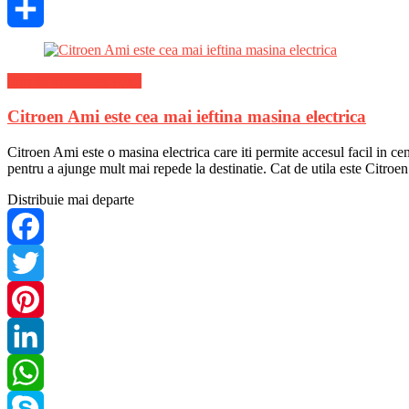
Skype
Share
Stiri de ultima ora Auto
Citroen Ami este cea mai ieftina masina electrica
Citroen Ami este o masina electrica care iti permite accesul facil in centr
pentru a ajunge mult mai repede la destinatie. Cat de utila este Citro
Distribuie mai departe
Facebook
Twitter
Pinterest
LinkedIn
WhatsApp