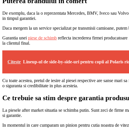
Puterea brandului in comert
De exemplu, daca la o reprezentata Mercedes, BMV, Iveco sau Volvo se v
in timpul garantiei.
Daca mergem la un service specializat pe transmisii camioane, putem ben
Garantia unei
piese de schimb
reflecta increderea firmei producatoare 
la clientul final.
Citeste
Lineup-ul de side-by-side-uri pentru copii al Polaris ri
Cu toate acestea, pretul de iesire al piesei respective are sanse mari sa
o siguranta si credibilitate in plus acesteia.
Ce trebuie sa stim despre garantia produsu
La piesele after market situatia se schimba putin. Sunt zeci de firme m
si garantie.
In momentul in care cumparam un pinion pentru cutia noastra de viteze