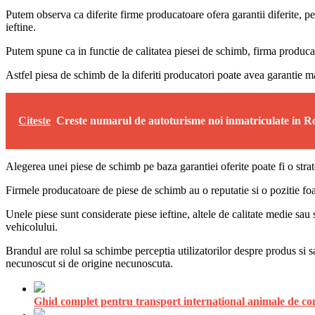
Putem observa ca diferite firme producatoare ofera garantii diferite, 
ieftine.
Putem spune ca in functie de calitatea piesei de schimb, firma produca
Astfel piesa de schimb de la diferiti producatori poate avea garantie ma
Citeste
Creste numarul de autoturisme noi inmatriculate in 
Alegerea unei piese de schimb pe baza garantiei oferite poate fi o strate
Firmele producatoare de piese de schimb au o reputatie si o pozitie foart
Unele piese sunt considerate piese ieftine, altele de calitate medie sau 
vehicolului.
Brandul are rolul sa schimbe perceptia utilizatorilor despre produs si
necunoscut si de origine necunoscuta.
Ghid complet pentru transport internațional animale de comp