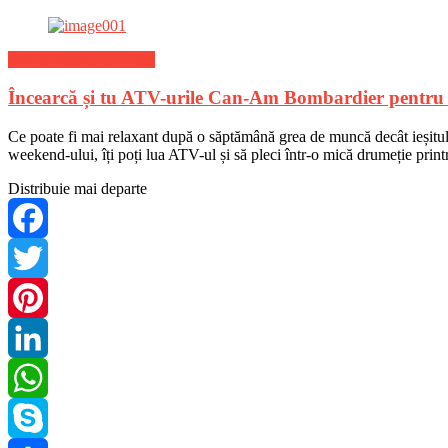
Stiri de ultima ora Auto
Încearcă și tu ATV-urile Can-Am Bombardier pentru 
Ce poate fi mai relaxant după o săptămână grea de muncă decât ieșitul î
weekend-ului, îți poți lua ATV-ul și să pleci într-o mică drumeție prin
Distribuie mai departe
Facebook
Twitter
Pinterest
LinkedIn
WhatsApp