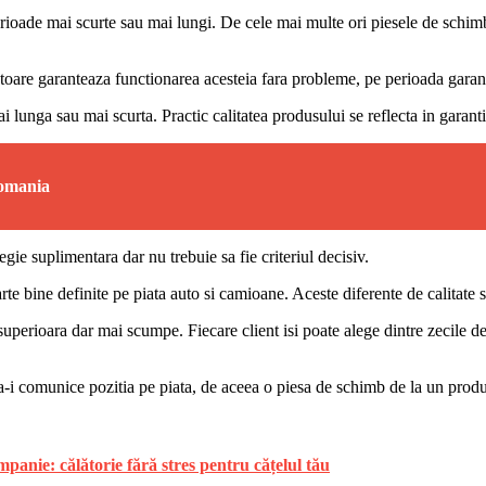
perioade mai scurte sau mai lungi. De cele mai multe ori piesele de sch
toare garanteaza functionarea acesteia fara probleme, pe perioada garant
i lunga sau mai scurta. Practic calitatea produsului se reflecta in garant
Romania
gie suplimentara dar nu trebuie sa fie criteriul decisiv.
e bine definite pe piata auto si camioane. Aceste diferente de calitate si
superioara dar mai scumpe. Fiecare client isi poate alege dintre zecile de 
 sa-i comunice pozitia pe piata, de aceea o piesa de schimb de la un pro
anie: călătorie fără stres pentru cățelul tău