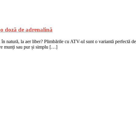
o doză de adrenalină
n natură, la aer liber? Plimbările cu ATV-ul sunt o variantă perfectă de 
tre munți sau pur și simplu […]