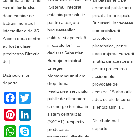
confirmate noua noi
“Sistemul integrat
domeniul public sau
cazuri, iar la alte
este singura solutie
privat al municipiului
doua camine de
pentru a asigura
Bucuresti, in vederea
batrani, numarul
bucureștenilor
comercializarii
infectarilor e de 35.
caldura si apa caldă
articolelor
Aceste doua centre
in casele lor” – a
pirotehnice, pentru
au fost inchise,
declarat Sebastian
descurajarea vanzarii
precizeaza Directia
Burduja, ministrul
si utilizarii acestora si
de […]
Energiei.
pentru prevenirea
Distribuie mai
Memorandumul are
accidentelor
departe
drept tema
provocate de
Realizarea serviciului
acestea. “Sarbatorile
Facebook
Twitter
public de alimentare
aduc cu ele bucurie
cu energie termica in
si entuziasm, […]
sistem centralizat
Pinterest
LinkedIn
Distribuie mai
(SACET), respectiv
departe
producerea,
WhatsApp
Skype