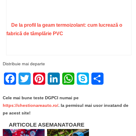
De la profil la geam termoizolant: cum lucrează o
fabrică de tâmplărie PVC
Distribuie mai departe
Facebook
Twitter
Pinterest
LinkedIn
WhatsApp
Skype
Share
Cele mai bune teste DGPCI numai pe
https://chestionareauto.ro/
. Ia permisul mai usor invatand de
pe acest site!
ARTICOLE ASEMANATOARE