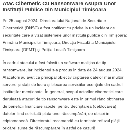
Atac Cibernetic Cu Ransomware Asupra Unor
Instituții Publice Din Municipiul Timișoara
Pe 25 august 2024, Directoratului Național de Securitate
Cibernetică (DNSC) a fost notificat cu privire la un incident de
securitate care a vizat sistemele unor instituții publice din Timișoara:
Primăria Municipiului Timișoara, Direcția Fiscală a Municipiului
Timișoara (DFMT) și Poliția Locală Timișoara.
În cadrul atacului a fost folosit un software malițios de tip
ransomware, iar incidentul s-a produs în data de 24 august 2024.
Atacatorii au avut ca principal obiectiv criptarea datelor mai multor
servere și stații de lucru și blocarea serviciilor esențiale din cadrul
instituțiilor menționate. În general, scopul actorilor cibernetici care
derulează atacuri de tip ransomware este în primul rând obținerea
de beneficii financiare rapide, pentru decriptarea (deblocarea)
datelor fiind solicitată plata unei răscumpărări, de obicei în
criptomonedă. Directoratul recomandă cu fermitate refuzul plății
oricărei sume de răscumpărare în astfel de cazuri!