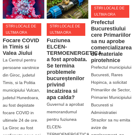
STIRI LOCALE DE
ULTIMA ORA
Prefectul
STIRI LOCALE DE
STIRI LOCALE DE
Bucurestiului
ULTIMA ORA
ULTIMA ORA
cere Primariilor
Focare COVID
Fuziunea
sa nu aprobe
in Timis si
ELCEN-
comercializarea
Valea Jiului
TERMOENERGETICA
de materiale
a fost aprobata.
pirotehnice
La Centrul pentru
Se termina
Prefectul municipiului
persoane varstnice
problemele
Bucuresti, Rares
din Giroc, judetul
bucureștenilor
Hopinca, a solicitat
Timis, si la Politia
privind
Primariilor de Sector,
municipiului Vulcan,
incalzirea si
apa calda?
Primariei Municipiului
judetul Hunedoara,
Guvernul a aprobat
Bucuresti si
au fost depistate
memorandumul
Administratiei
focare COVID in
pentru fuziunea
Strazilor sa nu emita
ultimele 24 de ore.
ELCEN-
avize de
La Giroc au fost
TERMOENERGETICA.
amplasament, pe