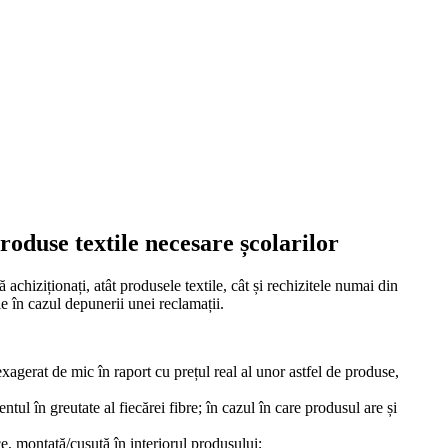
roduse textile necesare școlarilor
chiziționați, atât produsele textile, cât și rechizitele numai din
e în cazul depunerii unei reclamații.
xagerat de mic în raport cu prețul real al unor astfel de produse,
ul în greutate al fiecărei fibre; în cazul în care produsul are și
ce, montată/cusută în interiorul produsului;