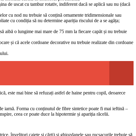
așina de uscat cu tambur rotativ, indiferent dacă se aplică sau nu (dacă
rfelor cu nod nu trebuie să conțină ornamente tridimensionale sau
liate cu condiția să nu determine apariția riscului de a se agăța;
ie să aibă o lungime mai mare de 75 mm la fiecare capăt și nu trebuie
ocare și că acele cordoane decorative nu trebuie realizate din cordoane
ului.
că, este mai bine să refuzați astfel de haine pentru copil, deoarece
iarnă. Forma cu conținutul de fibre sintetice poate fi mai ieftină –
nspire, ceea ce poate duce la hipotermie și apariția răcelii.
rice, învelitori caiete și cărți) și ghiozdanele sau rucsacurile trebuie să