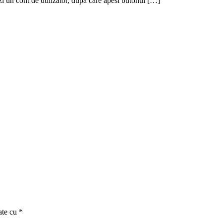
ezi un cont de utilizator, dupa care apesi butonul […]
ate cu
*