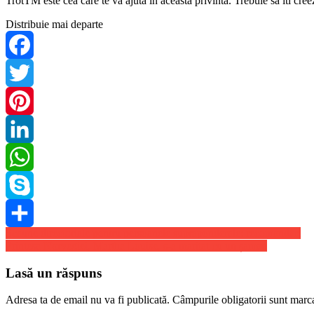
TrotTM este cea care te va ajuta in aceasta privinta. Trebuie sa iti cre
Distribuie mai departe
Facebook
Twitter
Pinterest
LinkedIn
WhatsApp
Skype
Navigare
Scaune directoriale pentru persoanele supraponderale: recomandări
Share
Printesa Norvegiei, Martha Louise, s-a maritat cu un șaman
în
articole
Lasă un răspuns
Adresa ta de email nu va fi publicată.
Câmpurile obligatorii sunt marc