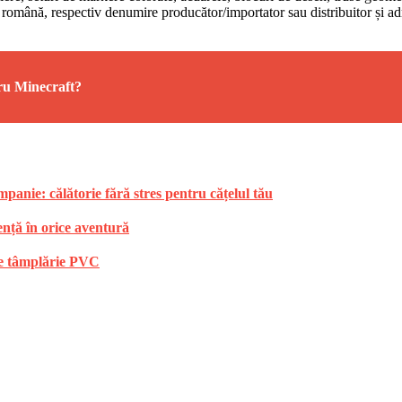
mba română, respectiv denumire producător/importator sau distribuitor și
ru Minecraft?
anie: călătorie fără stres pentru cățelul tău
ență în orice aventură
 de tâmplărie PVC