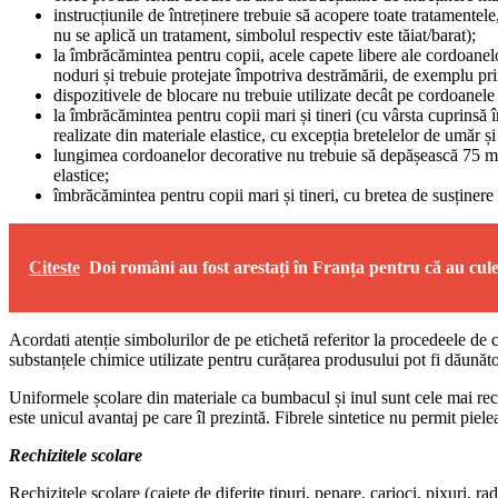
instrucțiunile de întreținere trebuie să acopere toate tratamentel
nu se aplică un tratament, simbolul respectiv este tăiat/barat);
la îmbrăcămintea pentru copii, acele capete libere ale cordoanel
noduri și trebuie protejate împotriva destrămării, de exemplu prin
dispozitivele de blocare nu trebuie utilizate decât pe cordoanele
la îmbrăcămintea pentru copii mari și tineri (cu vârsta cuprinsă 
realizate din materiale elastice, cu excepția bretelelor de umăr și 
lungimea cordoanelor decorative nu trebuie să depășească 75 mm l
elastice;
îmbrăcămintea pentru copii mari și tineri, cu bretea de susținere în
Citeste
Doi români au fost arestați în Franța pentru că au cule
Acordati atenție simbolurilor de pe etichetă referitor la procedeele de 
substanțele chimice utilizate pentru curățarea produsului pot fi dăunăt
Uniformele școlare din materiale ca bumbacul și inul sunt cele mai rec
este unicul avantaj pe care îl prezintă. Fibrele sintetice nu permit piele
Rechizitele scolare
Rechizitele școlare (caiete de diferite tipuri, penare, carioci, pixuri, r