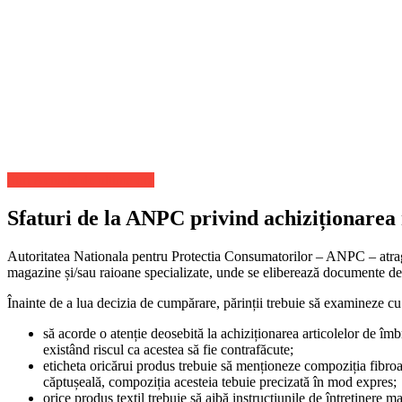
Stiri Actuale de ultima ora
Sfaturi de la ANPC privind achiziționarea r
Autoritatea Nationala pentru Protectia Consumatorilor – ANPC – atrage at
magazine și/sau raioane specializate, unde se eliberează documente de c
Înainte de a lua decizia de cumpărare, părinții trebuie să examineze c
să acorde o atenție deosebită la achiziționarea articolelor de îm
existând riscul ca acestea să fie contrafăcute;
eticheta oricărui produs trebuie să menționeze compoziția fibroas
căptușeală, compoziția acesteia tebuie precizată în mod expres;
orice produs textil trebuie să aibă instrucțiunile de întreținere m