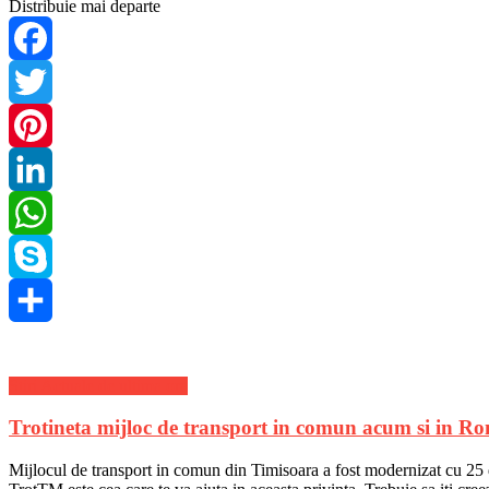
Distribuie mai departe
Facebook
Twitter
Pinterest
LinkedIn
WhatsApp
Skype
Share
Stiri Actuale de ultima ora
Trotineta mijloc de transport in comun acum si in R
Mijlocul de transport in comun din Timisoara a fost modernizat cu 25 de 