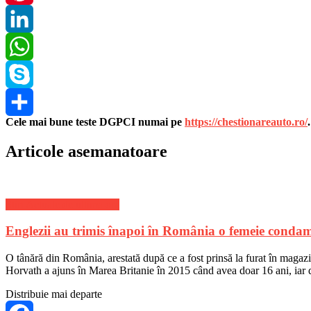
Pinterest
LinkedIn
WhatsApp
Skype
Cele mai bune teste DGPCI numai pe
https://chestionareauto.ro/
Share
Articole asemanatoare
Stiri Actuale de ultima ora
Englezii au trimis înapoi în România o femeie conda
O tânără din România, arestată după ce a fost prinsă la furat în magazi
Horvath a ajuns în Marea Britanie în 2015 când avea doar 16 ani, iar 
Distribuie mai departe