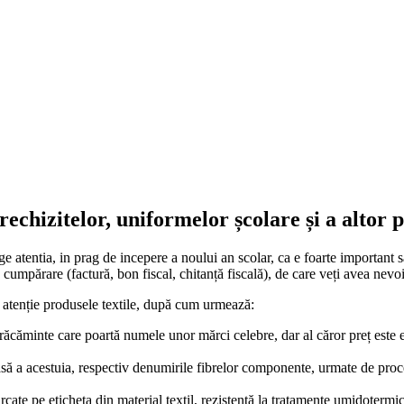
echizitelor, uniformelor școlare și a altor p
entia, in prag de incepere a noului an scolar, ca e foarte important să a
umpărare (factură, bon fiscal, chitanță fiscală), de care veți avea nevoi
u atenție produsele textile, după cum urmează:
brăcăminte care poartă numele unor mărci celebre, dar al căror preț este e
ă a acestuia, respectiv denumirile fibrelor componente, urmate de procent
arcate pe eticheta din material textil, rezistentă la tratamente umidotermi