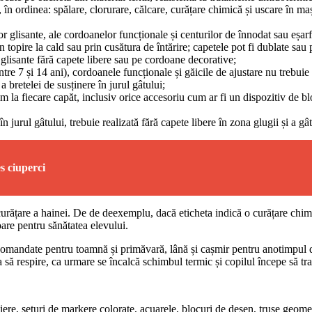
e, în ordinea: spălare, clorurare, călcare, curățare chimică și uscare în m
or glisante, ale cordoanelor funcționale și centurilor de înnodat sau eșa
 topire la cald sau prin cusătura de întărire; capetele pot fi dublate sau p
 glisante fără capete libere sau pe cordoane decorative;
între 7 și 14 ani), cordoanele funcționale și găicile de ajustare nu trebu
a bretelei de susținere în jurul gâtului;
a fiecare capăt, inclusiv orice accesoriu cum ar fi un dispozitiv de bl
 jurul gâtului, trebuie realizată fără capete libere în zona glugii și a gât
s ciuperci
curățare a hainei. De de deexemplu, dacă eticheta indică o curățare chimi
oare pentru sănătatea elevului.
omandate pentru toamnă și primăvară, lână și cașmir pentru anotimpul de 
a să respire, ca urmare se încalcă schimbul termic și copilul începe să tra
adiere, seturi de markere colorate, acuarele, blocuri de desen, truse geomet