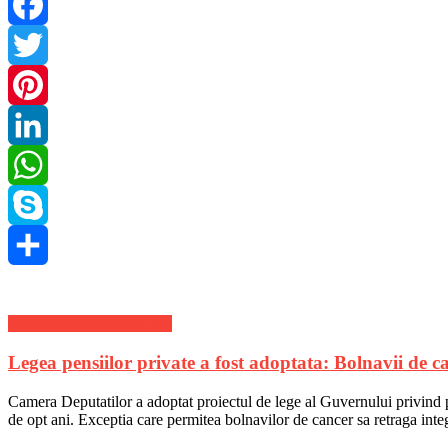
Facebook
Twitter
Pinterest
LinkedIn
WhatsApp
Skype
Share
Stiri Actuale de ultima ora
Legea pensiilor private a fost adoptata: Bolnavii de c
Camera Deputatilor a adoptat proiectul de lege al Guvernului privind pla
de opt ani. Exceptia care permitea bolnavilor de cancer sa retraga int