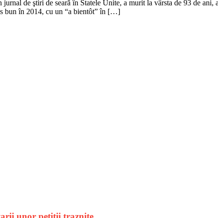
urnal de ştiri de seară în Statele Unite, a murit la vârsta de 93 de ani,
s bun în 2014, cu un “a bientôt” în […]
rii unor petitii traznite