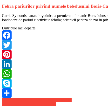
Febra pariurilor privind numele bebelusului Boris-Ca
Carrie Symonds, tanara logodnica a premierului britanic Boris Johnson, 
londoneze de pariuri e activitate febrila; britanicii pariaza de zor in p
Distribuie mai departe
Facebook
Twitter
Pinterest
LinkedIn
WhatsApp
Skype
Navigare
A murit compozitorul italian Ennio Morricone
Share
Americanii vor sa interzică Tik-Tok
în