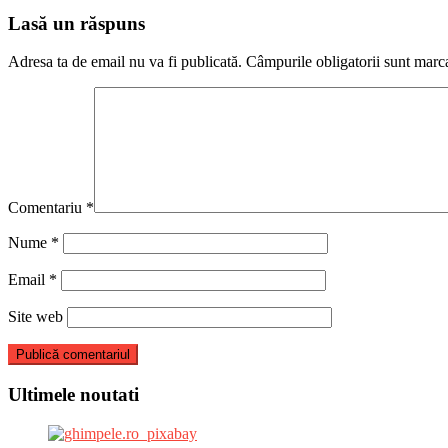
articole
Lasă un răspuns
Adresa ta de email nu va fi publicată.
Câmpurile obligatorii sunt marc
Comentariu
*
Nume
*
Email
*
Site web
Ultimele noutati