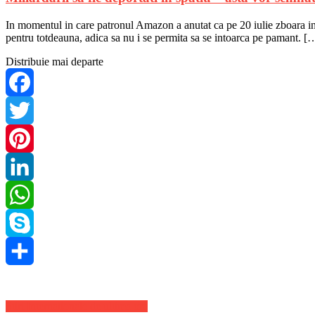
In momentul in care patronul Amazon a anutat ca pe 20 iulie zboara in sp
pentru totdeauna, adica sa nu i se permita sa se intoarca pe pamant. [
Distribuie mai departe
Facebook
Twitter
Pinterest
LinkedIn
WhatsApp
Skype
Share
Stiri Internationale de ultima ora