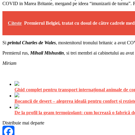
COVID in Marea Britanie, mergand pe ideea “imunizarii de turma”. Pa
Citeste
Premierul Belgiei, tratat cu dosul de către cadrele med
Si
printul Charles de Wales
, mostenitorul tronului britanic a avut CO
Premierul rus,
Mihail Mishustin
, si trei membri ai cabinetului au av
Miriam
Ghid complet pentru transport internațional animale de comp
Bocancii de deșert – alegerea ideală pentru confort și rezist
De la profil la geam termoizolant: cum lucrează o fabrică
Distribuie mai departe