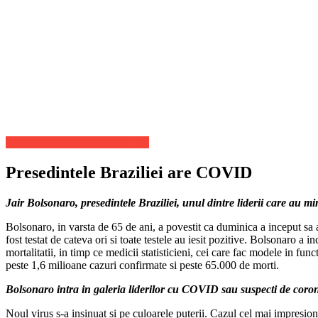
Stiri Internationale de ultima ora
Presedintele Braziliei are COVID
Jair Bolsonaro, presedintele Braziliei, unul dintre liderii care au m
Bolsonaro, in varsta de 65 de ani, a povestit ca duminica a inceput sa 
fost testat de cateva ori si toate testele au iesit pozitive. Bolsonaro
mortalitatii, in timp ce medicii statisticieni, cei care fac modele in fun
peste 1,6 milioane cazuri confirmate si peste 65.000 de morti.
Bolsonaro intra in galeria liderilor cu COVID sau suspecti de coro
Noul virus s-a insinuat si pe culoarele puterii. Cazul cel mai impresiona