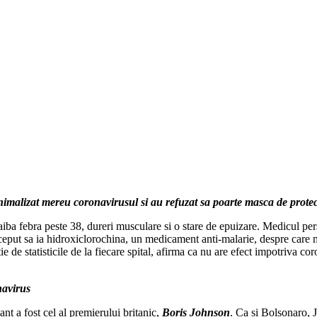
inimalizat mereu coronavirusul si au refuzat sa poarte masca de protec
aiba febra peste 38, dureri musculare si o stare de epuizare. Medicul pe
 a inceput sa ia hidroxiclorochina, un medicament anti-malarie, despre car
ctie de statisticile de la fiecare spital, afirma ca nu are efect impotriva
navirus
nt a fost cel al premierului britanic,
Boris Johnson
. Ca si Bolsonaro, J