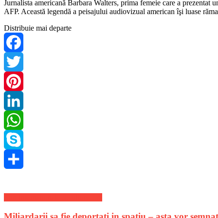
Jurnalista americană Barbara Walters, prima femeie care a prezentat un j
AFP. Această legendă a peisajului audiovizual american îşi luase răma
Distribuie mai departe
Facebook
Twitter
Pinterest
LinkedIn
WhatsApp
Skype
Share
Stiri Internationale de ultima ora
Miliardarii sa fie deportati in spatiu – asta vor semnata