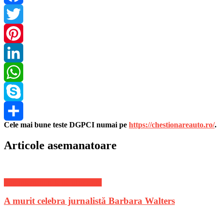
Facebook
Twitter
Pinterest
LinkedIn
WhatsApp
Skype
Cele mai bune teste DGPCI numai pe
https://chestionareauto.ro/
Share
Articole asemanatoare
Stiri Internationale de ultima ora
A murit celebra jurnalistă Barbara Walters