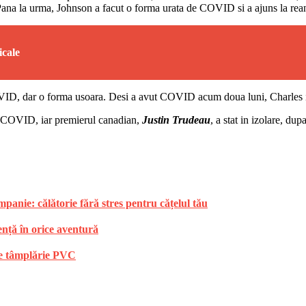
na la urma, Johnson a facut o forma urata de COVID si a ajuns la rea
icale
VID, dar o forma usoara. Desi a avut COVID acum doua luni, Charles inca
ut COVID, iar premierul canadian,
Justin Trudeau
, a stat in izolare, dup
anie: călătorie fără stres pentru cățelul tău
ență în orice aventură
 de tâmplărie PVC