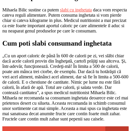
Mihaela Bilic sustine ca putem
slabi cu inghetata
daca vom respecta
cateva reguli alimentare. Putem consuma inghetata si vom pierde
chiar si cateva kilograme in plus. Medicul nutritionist a mai precizat
ca este foarte important aportul caloric pe care alimentele il aduc si
nu neaparat genul produselor pe care le consumam.
Cum poti slabi consumand inghetata
„Cu un aport caloric de până în 600 de calorii pe zi, vei slăbi chiar
dacă acele calorii provin din îngheţată, cartofi prăjiţi sau altceva. Şi,
într-adevăr, funcţionează. Credeţi-mă! În limita a 500 de calorii,
poate am mânca trei ciorbe, de exemplu. Dar dacă tu hotărăşti că
vrei acel aliment, mănânci acel aliment, dar să fie în limita a 500-600
de calorii. E o chestiune de cantitate. Nimic pe lume nu este fără
calorii, în afară de apă. Totul are calorii, şi salata verde. Dar
contează cantitatea”, a spus medicul nutritionist Mihaela Bilic.
Mihaela ne recomanda sa consumam inghetata deoarece este cel mai
prietenos desert cu silueta. Aceasta recomanda in schimb consumul
unor sortimente cat mai simple. Aceasta a mai spus ca inghetata este
mai sanatoasa decat anumite fructe care contin foarte mult zahar.
Fructele care contin mult zahar sunt pepenii sau caisele.