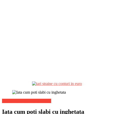
Stiri de ultima ora din Sanatate
Iata cum poti slabi cu inghetata