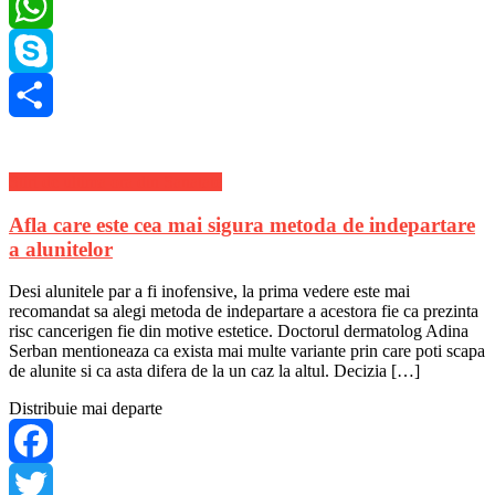
LinkedIn
WhatsApp
Skype
Share
Stiri de ultima ora din Sanatate
Afla care este cea mai sigura metoda de indepartare
a alunitelor
Desi alunitele par a fi inofensive, la prima vedere este mai
recomandat sa alegi metoda de indepartare a acestora fie ca prezinta
risc cancerigen fie din motive estetice. Doctorul dermatolog Adina
Serban mentioneaza ca exista mai multe variante prin care poti scapa
de alunite si ca asta difera de la un caz la altul. Decizia […]
Distribuie mai departe
Facebook