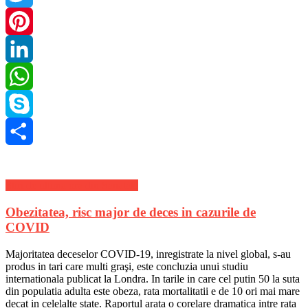
Twitter
Pinterest
LinkedIn
WhatsApp
Skype
Share
Stiri de ultima ora din Sanatate
Obezitatea, risc major de deces in cazurile de
COVID
Majoritatea deceselor COVID-19, inregistrate la nivel global, s-au
produs in tari care multi graşi, este concluzia unui studiu
internationala publicat la Londra. In tarile in care cel putin 50 la suta
din populatia adulta este obeza, rata mortalitatii e de 10 ori mai mare
decat in celelalte state. Raportul arata o corelare dramatica intre rata