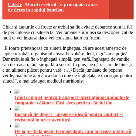
Citeste
Atacul cerebral - o principala cauza
de deces in randul femeilor.
Chiar si iauturile cu fructe ar trebui sa fie evitate deoarece sunt la fel
de periculoase cu silueta ta. Vei ramane surprinsa sa descoperi cat de
mult te vei ingrasa daca vei consuma iaurt cu fructe.
„E foarte prietenoasă cu silueta îngheţata, că are acest amestec de
lapte cu zahăr, organismul absoarbe zahărul lent, e grăsime puţină.
Dar trebuie să fie o îngheţată simplă, gen vafă, îngheţată de vanilie
sau de cacao, fără sirop, fără sosuri. În plus, ne dă o stare de bine şi
e un aliment plăcut pentru vară. (…) Decât jumătate de pepene
verde, mai bine ai mânca două cupe de îngheţată, e mai sigur pentru
siluetă”, a mai adaugat medicul nutritionist.
Ghid complet pentru transport internațional animale de
companie: călătorie fără stres pentru cățelul tău
Bocancii de deșert – alegerea ideală pentru confort și
rezistență în orice aventură
De la profil la geam termoizolant: cum lucrează o fabrică