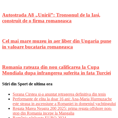
Autostrada A8 „Unirii”: Tronsonul de la Iasi,
construit de o firma romaneasca
Cel mai mare muzeu in aer liber din Ungaria pune
in valoare bucataria romaneasca
Romania rateaza din nou calificarea la Cupa
Mondiala dupa infrangerea suferita in fata Turciei
Stiri din Sport de ultima ora
Sorana Cirstea si-a anuntat retragerea definitiva din tenis
Performante de elita la doar 16 ani: Ana-Maria Hurmuzache
este steaua in ascensiune a Romaniei in domeniul yachtingului
Regata Marea Neagra 200 2025: prima regata offshore non-
stop din Romania incepe la Mangalia
România părăsește EURO 2024