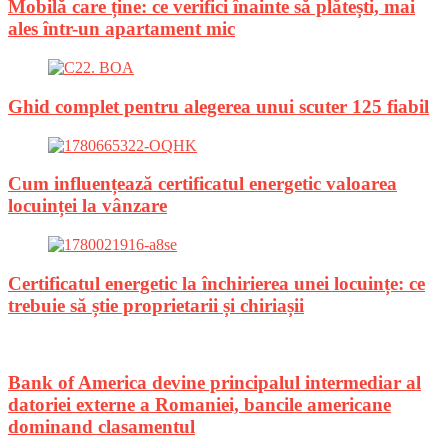
Mobilă care ține: ce verifici înainte să plătești, mai
ales într-un apartament mic
Ghid complet pentru alegerea unui scuter 125 fiabil
Cum influențează certificatul energetic valoarea
locuinței la vânzare
Certificatul energetic la închirierea unei locuințe: ce
trebuie să știe proprietarii și chiriașii
Bank of America devine principalul intermediar al
datoriei externe a Romaniei, bancile americane
dominand clasamentul