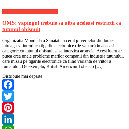
Stiri de ultima ora din Sanatate
OMS: vapingul trebuie sa aiba aceleasi restrictii ca
tutunul obisnuit
Organizatia Mondiala a Sanatatii a cerut guvernelor din lumea
intreaga sa introduca tigarile electronice (de vapare) in aceeasi
categorie cu tutunul obisnuit si sa interzica aromele. Acest lucru ar
putea crea unele probleme marilor companii din industria tutunului,
care mizau pe tigarile electronice ca fiind varianta de viitor a
fumatului. De exemplu, British American Tobacco […]
Distribuie mai departe
Facebook
Twitter
Pinterest