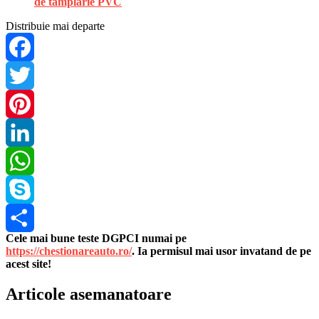
de tâmplărie PVC
Distribuie mai departe
Facebook
Twitter
Pinterest
LinkedIn
WhatsApp
Skype
Cele mai bune teste DGPCI numai pe
Share
https://chestionareauto.ro/
. Ia permisul mai usor invatand de pe
acest site!
Articole asemanatoare