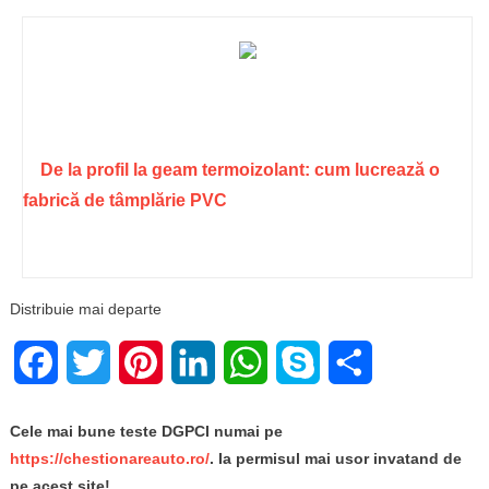
De la profil la geam termoizolant: cum lucrează o
fabrică de tâmplărie PVC
Distribuie mai departe
Facebook
Twitter
Pinterest
LinkedIn
WhatsApp
Skype
Share
Cele mai bune teste DGPCI numai pe
https://chestionareauto.ro/
. Ia permisul mai usor invatand de
pe acest site!