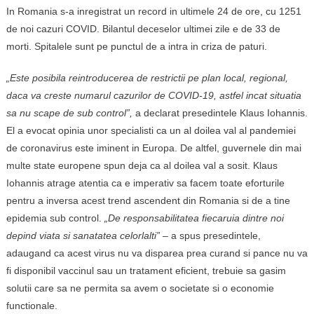
In Romania s-a inregistrat un record in ultimele 24 de ore, cu 1251
de noi cazuri COVID. Bilantul deceselor ultimei zile e de 33 de
morti. Spitalele sunt pe punctul de a intra in criza de paturi.
„Este posibila reintroducerea de restrictii pe plan local, regional,
daca va creste numarul cazurilor de COVID-19, astfel incat situatia
sa nu scape de sub control”,
a declarat presedintele Klaus Iohannis.
El a evocat opinia unor specialisti ca un al doilea val al pandemiei
de coronavirus este iminent in Europa. De altfel, guvernele din mai
multe state europene spun deja ca al doilea val a sosit. Klaus
Iohannis atrage atentia ca e imperativ sa facem toate eforturile
pentru a inversa acest trend ascendent din Romania si de a tine
epidemia sub control.
„De responsabilitatea fiecaruia dintre noi
depind viata si sanatatea celorlalti”
– a spus presedintele,
adaugand ca acest virus nu va disparea prea curand si pance nu va
fi disponibil vaccinul sau un tratament eficient, trebuie sa gasim
solutii care sa ne permita sa avem o societate si o economie
functionale.