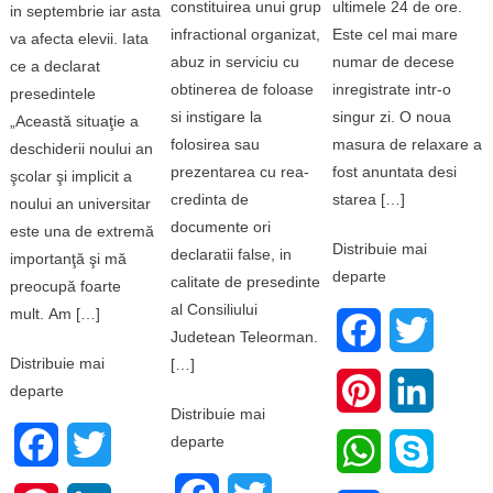
constituirea unui grup
ultimele 24 de ore.
in septembrie iar asta
infractional organizat,
Este cel mai mare
va afecta elevii. Iata
abuz in serviciu cu
numar de decese
ce a declarat
obtinerea de foloase
inregistrate intr-o
presedintele
si instigare la
singur zi. O noua
„Această situaţie a
folosirea sau
masura de relaxare a
deschiderii noului an
prezentarea cu rea-
fost anuntata desi
şcolar şi implicit a
credinta de
starea […]
noului an universitar
documente ori
este una de extremă
Distribuie mai
declaratii false, in
importanţă şi mă
departe
calitate de presedinte
preocupă foarte
al Consiliului
mult. Am […]
Facebook
Twitter
Judetean Teleorman.
Distribuie mai
[…]
Pinterest
LinkedI
departe
Distribuie mai
departe
Facebook
Twitter
WhatsApp
Skype