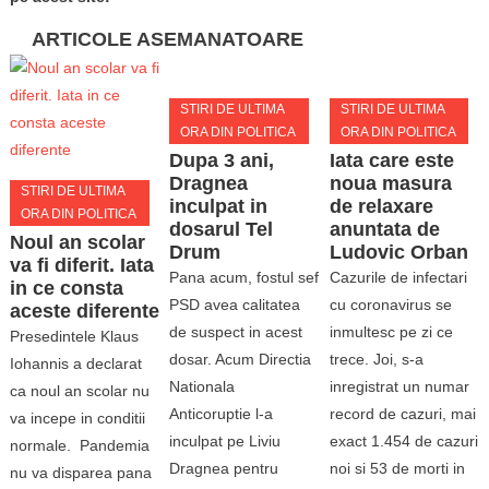
ARTICOLE ASEMANATOARE
STIRI DE ULTIMA
STIRI DE ULTIMA
ORA DIN POLITICA
ORA DIN POLITICA
Dupa 3 ani,
Iata care este
Dragnea
noua masura
STIRI DE ULTIMA
inculpat in
de relaxare
ORA DIN POLITICA
dosarul Tel
anuntata de
Noul an scolar
Drum
Ludovic Orban
va fi diferit. Iata
Pana acum, fostul sef
Cazurile de infectari
in ce consta
PSD avea calitatea
cu coronavirus se
aceste diferente
de suspect in acest
inmultesc pe zi ce
Presedintele Klaus
dosar. Acum Directia
trece. Joi, s-a
Iohannis a declarat
Nationala
inregistrat un numar
ca noul an scolar nu
Anticoruptie l-a
record de cazuri, mai
va incepe in conditii
inculpat pe Liviu
exact 1.454 de cazuri
normale. Pandemia
Dragnea pentru
noi si 53 de morti in
nu va disparea pana