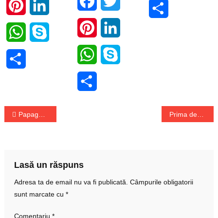
Facebook
Twitter
Pinterest
LinkedIn
Share
Pinterest
LinkedIn
WhatsApp
Skype
WhatsApp
Skype
Share
Share
Navigare
Papagali spurcați la cioc, la o grădină zoologică, trimiși în izolare
Prima decizie a lui Nicusor Dan ca primar general
în
articole
Lasă un răspuns
Adresa ta de email nu va fi publicată.
Câmpurile obligatorii
sunt marcate cu
*
Comentariu
*