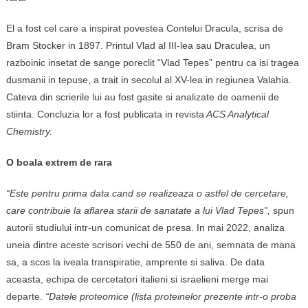
El a fost cel care a inspirat povestea Contelui Dracula, scrisa de
Bram Stocker in 1897. Printul Vlad al III-lea sau Draculea, un
razboinic insetat de sange poreclit “Vlad Tepes” pentru ca isi tragea
dusmanii in tepuse, a trait in secolul al XV-lea in regiunea Valahia.
Cateva din scrierile lui au fost gasite si analizate de oamenii de
stiinta. Concluzia lor a fost publicata in revista
ACS Analytical
Chemistry.
O boala extrem de rara
“Este pentru prima data cand se realizeaza o astfel de cercetare,
care contribuie la aflarea starii de sanatate a lui Vlad Tepes”,
spun
autorii studiului intr-un comunicat de presa. In mai 2022, analiza
uneia dintre aceste scrisori vechi de 550 de ani, semnata de mana
sa, a scos la iveala transpiratie, amprente si saliva. De data
aceasta, echipa de cercetatori italieni si israelieni merge mai
departe.
“Datele proteomice (lista proteinelor prezente intr-o proba