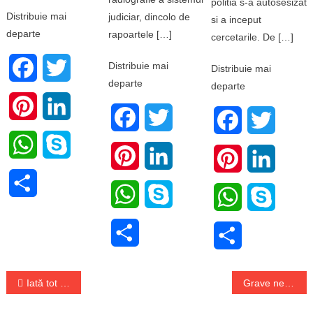
politia s-a autosesizat
Distribuie mai
judiciar, dincolo de
si a inceput
departe
rapoartele […]
cercetarile. De […]
Distribuie mai
Facebook
Twitter
Distribuie mai
departe
departe
Pinterest
LinkedIn
Facebook
Twitter
Facebook
Twitter
WhatsApp
Skype
Pinterest
LinkedIn
Pinterest
LinkedI
Share
WhatsApp
Skype
WhatsApp
Skype
Share
Share
Navigare
Iată tot ce trebuie să știi despre profilele omega
Grave nereguli la inca un camin de batrani
în