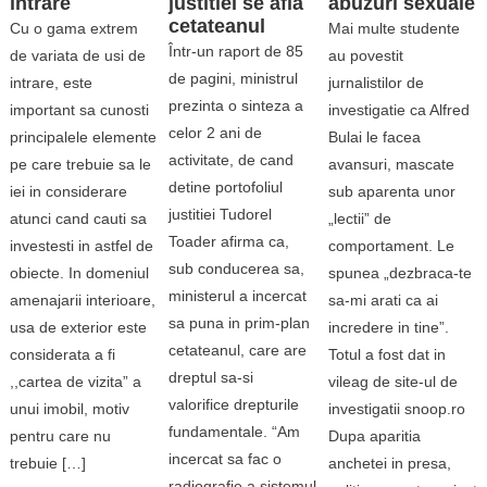
intrare
justitiei se afla
abuzuri sexuale
cetateanul
Cu o gama extrem
Mai multe studente
Într-un raport de 85
de variata de usi de
au povestit
de pagini, ministrul
intrare, este
jurnalistilor de
prezinta o sinteza a
important sa cunosti
investigatie ca Alfred
celor 2 ani de
principalele elemente
Bulai le facea
activitate, de cand
pe care trebuie sa le
avansuri, mascate
detine portofoliul
iei in considerare
sub aparenta unor
justitiei Tudorel
atunci cand cauti sa
„lectii” de
Toader afirma ca,
investesti in astfel de
comportament. Le
sub conducerea sa,
obiecte. In domeniul
spunea „dezbraca-te
ministerul a incercat
amenajarii interioare,
sa-mi arati ca ai
sa puna in prim-plan
usa de exterior este
incredere in tine”.
cetateanul, care are
considerata a fi
Totul a fost dat in
dreptul sa-si
,,cartea de vizita” a
vileag de site-ul de
valorifice drepturile
unui imobil, motiv
investigatii snoop.ro
fundamentale. “Am
pentru care nu
Dupa aparitia
incercat sa fac o
trebuie […]
anchetei in presa,
radiografie a sistemul