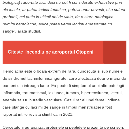
biologica) raportate aici, desi nu pot fi considerate exhaustive prin
ele insele, ar putea indica faptul ca, potrivit unor povesti, el a suferit
probabil, cel putin in ultimii ani de viata, de o stare patologica
numita hemolacrie, adica putea varsa lacrimi amestecate cu
sange”,
arata studiul.
Citeste
Incendiu pe aeroportul Otopeni
Hemolacria este o boala extrem de rara, cunoscuta si sub numele
de sindromul lacrimilor insangerate, care afecteaza doar o mana de
oameni din intreaga lume. Ea poate fi simptomul unei alte patologii:
inflamatia, traumatismul, leziunea, tumora, hipertensiunea, icterul,
anemia sau tulburarile vasculare. Cazul rar al unei femei indiene
care plange cu lacrimi de sange in timpul menstruatiei a fost
raportat intr-o revista stiintifica in 2021.
Cercetatorii au analizat proteinele si peptidele prezente pe scrisori,