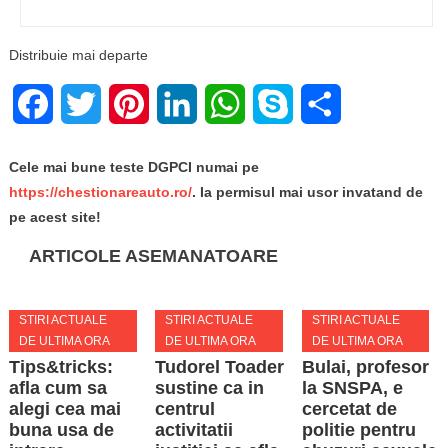
Distribuie mai departe
Facebook
Twitter
Pinterest
LinkedIn
WhatsApp
Skype
Share
Cele mai bune teste DGPCI numai pe
https://chestionareauto.ro/
. Ia permisul mai usor invatand de
pe acest site!
ARTICOLE ASEMANATOARE
STIRI ACTUALE
STIRI ACTUALE
STIRI ACTUALE
DE ULTIMA ORA
DE ULTIMA ORA
DE ULTIMA ORA
Tips&tricks:
Tudorel Toader
Bulai, profesor
afla cum sa
sustine ca in
la SNSPA, e
alegi cea mai
centrul
cercetat de
buna usa de
activitatii
politie pentru