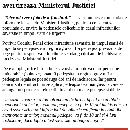
avertizeaza Ministerul Justitiei
“Toleranta zero fata de infractiuni!”
– asa se numeste campania de
informare lansata de Ministerul Justitiei, pentru a constientiza
populatia cu privire la pedepsele aplicabile in cazul infractiunilor
savarsite in timpul starii de urgenta.
Potrivit Codului Penal orice infractiune savarsita in timpul starii de
urgenta se pedepseste in regim agravat. La pedeapsa prevazuta de
lege pentru respectiva infractiune se adauga doi ani de inchisoare,
precizeaza Ministerul Justitiei.
De exemplu, orice infractiune savarsita impotriva unor persoane
vulnerabile (bolnave) poate fi pedepsita in regim agravat. La
pedeapsa legala se pot adauga doi ani de inchisoare. Iar pentru
concursul de infractiuni se aplica pedeapsa cea mai grea, la care se
adauga un spor de o treime din totalul celorlalte pedepse stabilite.
„In cazul savarsirii a trei infractiuni de furt calificat in conditiile
mentionate anterior, maximul pedepsei va fi de 15 ani inchisoare. In
cazul savarsirii a trei infractiuni de talharie calificata in conditiile
mentionate anterior, maximul pedepsei va fi de 18 ani si 4 luni
inchisoare, daca fapta a fost savarsita in timpul noptii.
”