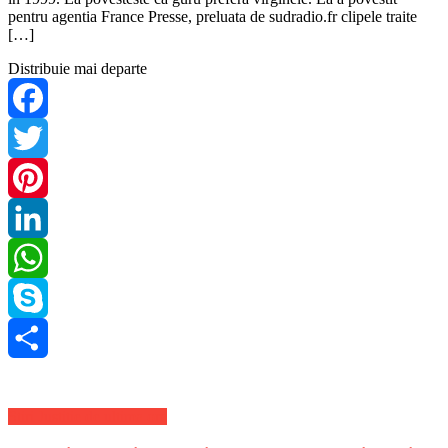
pentru agentia France Presse, preluata de sudradio.fr clipele traite
[…]
Distribuie mai departe
Facebook
Twitter
Pinterest
LinkedIn
WhatsApp
Skype
Share
Stiri Justitie de ultima ora