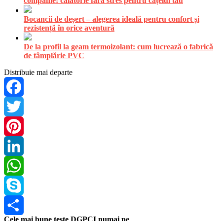
companie: călătorie fără stres pentru cățelul tău
Bocancii de deșert – alegerea ideală pentru confort și
rezistență în orice aventură
De la profil la geam termoizolant: cum lucrează o fabrică
de tâmplărie PVC
Distribuie mai departe
Facebook
Twitter
Pinterest
LinkedIn
WhatsApp
Skype
Cele mai bune teste DGPCI numai pe