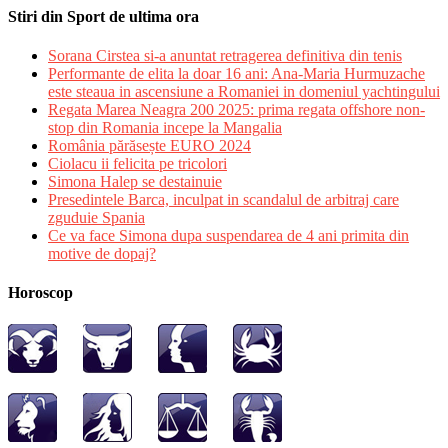
Stiri din Sport de ultima ora
Sorana Cirstea si-a anuntat retragerea definitiva din tenis
Performante de elita la doar 16 ani: Ana-Maria Hurmuzache
este steaua in ascensiune a Romaniei in domeniul yachtingului
Regata Marea Neagra 200 2025: prima regata offshore non-
stop din Romania incepe la Mangalia
România părăsește EURO 2024
Ciolacu ii felicita pe tricolori
Simona Halep se destainuie
Presedintele Barca, inculpat in scandalul de arbitraj care
zguduie Spania
Ce va face Simona dupa suspendarea de 4 ani primita din
motive de dopaj?
Horoscop