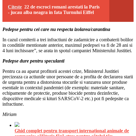
Citeste
22 de escroci romani arestati la Paris
- jucau alba neagra in fata Turnului Eiffel
Pedepse pentru cei care nu respecta izolarea/carantina
In cazul comiterii a trei infractiuni de zadarnicire a combaterii bolilor
in conditiile mentionate anterior, maximul pedepsei va fi de 28 ani si
4 luni inchisoare”, se arata in spotul campaniei Ministerului Justitiei.
Pedepse dure pentru speculanti
Pentru ca au aparut profitorii acestei crize, Ministerul Justitiei
precizeaza ca actiunile unor persoane de a profita de declararea starii
de urgenta pentru a distorsiona stocurile si vanzarea unor produse
esentiale in contextul pandemiei (de exemplu: materiale sanitare,
echipamente de protectie, produse biocide pentru dezinfectie,
dispozitive medicale si kituri SARSCoV-2 etc.) pot fi pedepsite ca
infractiune.
Miriam
Ghid complet pentru transport internațional animale de