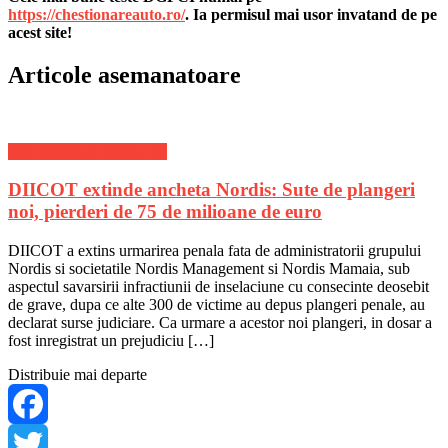
Share
https://chestionareauto.ro/
. Ia permisul mai usor invatand de pe
acest site!
Articole asemanatoare
Stiri Justitie de ultima ora
DIICOT extinde ancheta Nordis: Sute de plangeri
noi, pierderi de 75 de milioane de euro
DIICOT a extins urmarirea penala fata de administratorii grupului
Nordis si societatile Nordis Management si Nordis Mamaia, sub
aspectul savarsirii infractiunii de inselaciune cu consecinte deosebit
de grave, dupa ce alte 300 de victime au depus plangeri penale, au
declarat surse judiciare. Ca urmare a acestor noi plangeri, in dosar a
fost inregistrat un prejudiciu […]
Distribuie mai departe
Facebook