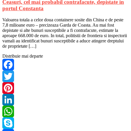
Ceasuri, cel mai probabil contrafacute, depistate in
portul Constanta
Valoarea totala a celor doua containere sosite din China e de peste
7,8 milioane euro – precizeaza Garda de Coasta. Au mai fost
depistate si alte bunuri susceptibile a fi contrafacute, estimate la
aproape 668.000 de euro. In total, politistii de frontiera si inspectorii
vamali au identificat bunuri susceptibile a aduce atingere dreptului
de proprietate […]
Distribuie mai departe
Facebook
Twitter
Pinterest
LinkedIn
WhatsApp