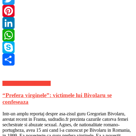
Twitter
Pinterest
LinkedIn
WhatsApp
Skype
Share
Stiri Justitie de ultima ora
“Prefera virginele”: victimele lui Bivolaru se
confeseaza
Intr-un amplu reportaj despre asa-zisul guru Gregorian Bivolaru,
arestat recent in Franta, sudradio.fr prezinta cazurile catorva femei
sechestrate si abuzate sexual. Agnes, de nationalitate romano-
portugheza, avea 15 ani cand l-a cunoscut pe Bivolaru in Romania,
in 1999. Ea povesteste ca guru prefera virginele. Ea a povestit