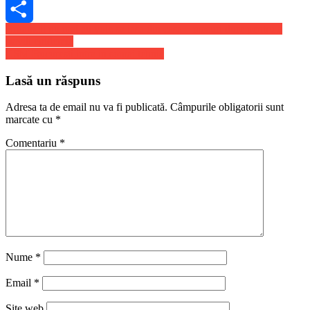
Skype
Navigare
Britanicii nu mai au voie sa iasa din casa – masuri dure pentru a
Share
stavili epidemia
în
CSM Bucuresti intra in somaj tehnic
articole
Lasă un răspuns
Adresa ta de email nu va fi publicată.
Câmpurile obligatorii sunt
marcate cu
*
Comentariu
*
Nume
*
Email
*
Site web