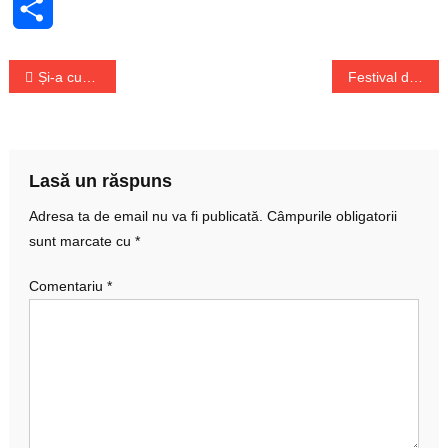
Share
Navigare
Și-a cumpărat Lamborghini cu banii de ajutoare pentru Covid 19
Festival de miștouri pe rețelele sociale după ce Isărescu a angajat-o pe Viorica Dăncilă consilier la BNR
în
articole
Lasă un răspuns
Adresa ta de email nu va fi publicată.
Câmpurile obligatorii
sunt marcate cu
*
Comentariu
*