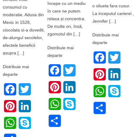
începe cu un mediu
o silueta fara cusur.
consumul cu
în care ne putem
La inceputul carierei ,
moderatie. Adusa din
relaxa și concentra.
Jennifer […]
Mexic in 1528,
De multe ori, însă,
ciocolata si-a dovedit,
zgomotul din […]
Distribuie mai
de-alungul secolelor,
departe
efectele beneficii
Distribuie mai
asupra […]
departe
Facebook
Twitter
Distribuie mai
Facebook
Twitter
Pinterest
LinkedI
departe
Pinterest
LinkedIn
Facebook
Twitter
WhatsApp
Skype
WhatsApp
Skype
Pinterest
LinkedIn
Share
Share
WhatsApp
Skype