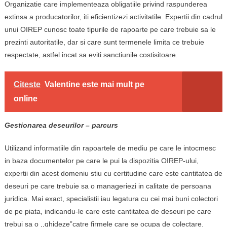
Organizatie care implementeaza obligatiile privind raspunderea
extinsa a producatorilor, iti eficientizezi activitatile. Expertii din cadrul
unui OIREP cunosc toate tipurile de rapoarte pe care trebuie sa le
prezinti autoritatile, dar si care sunt termenele limita ce trebuie
respectate, astfel incat sa eviti sanctiunile costisitoare.
Citeste
Valentine este mai mult pe
online
Gestionarea deseurilor – parcurs
Utilizand informatiile din rapoartele de mediu pe care le intocmesc
in baza documentelor pe care le pui la dispozitia OIREP-ului,
expertii din acest domeniu stiu cu certitudine care este cantitatea de
deseuri pe care trebuie sa o manageriezi in calitate de persoana
juridica. Mai exact, specialistii iau legatura cu cei mai buni colectori
de pe piata, indicandu-le care este cantitatea de deseuri pe care
trebui sa o ,,ghideze”catre firmele care se ocupa de colectare.