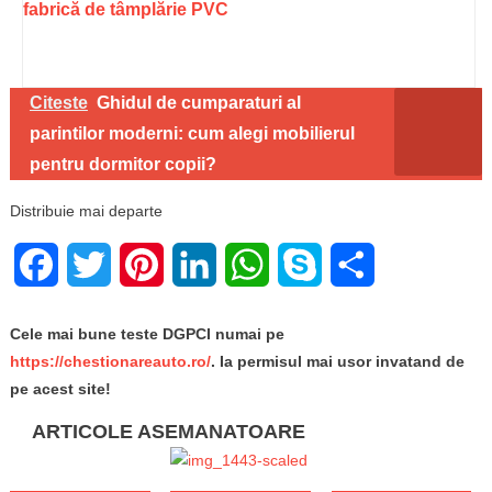
fabrică de tâmplărie PVC
Citeste
Ghidul de cumparaturi al
parintilor moderni: cum alegi mobilierul
pentru dormitor copii?
Distribuie mai departe
Facebook
Twitter
Pinterest
LinkedIn
WhatsApp
Skype
Share
Cele mai bune teste DGPCI numai pe
https://chestionareauto.ro/
. Ia permisul mai usor invatand de
pe acest site!
ARTICOLE ASEMANATOARE