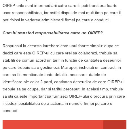
OIREP-urile sunt intermediarii catre care iti poti transfera foarte
usor responsabiliatea, iar astfel dispui de mai mult timp pe care il
poti folosi in vederea administrarii firmei pe care o conduci.
Cum iti transferi responsabilitatea catre un OIREP?
Raspunsul la aceasta intrebare este unul foarte simplu: dupa ce
decizi care este OIREP-ul cu care vrei sa colaborezi, trebuie sa
stabiliti de comun acord un tarif in functie de cantitatea deseurilor
pe care trebuie sa o gestionezi. Mai apoi, incheiati un contract, in
care sa fie mentionate toate detaliile necesare: datele de
identificare ale celor 2 parti, cantitatea deseurilor de care OIREP-ul
trebuie sa se ocupe, dar si tariful perceput. In acelasi timp, trebuie
sa stii ca este important sa furnizezi OIREP-ului o procura prin care
ii cedezi posibilitatea de a actiona in numele firmei pe care o
conduci.