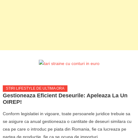
STIRI LIFESTYLE DE ULTIMA ORA
Gestioneaza Eficient Deseurile: Apeleaza La Un
OIREP!
Conform legislatiei in vigoare, toate persoanele juridice trebuie sa
se asigure ca anual gestioneaza o cantitate de deseuri similara cu
cea pe care o introduc pe piata din Romania, fie ca lucreaza pe
partea de productie, fie ca se ocupa de importuri.