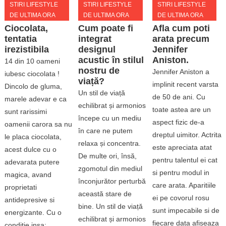
STIRI LIFESTYLE
STIRI LIFESTYLE
STIRI LIFESTYLE
DE ULTIMA ORA
DE ULTIMA ORA
DE ULTIMA ORA
Ciocolata,
Afla cum poti
Cum poate fi
tentatia
arata precum
integrat
irezistibila
Jennifer
designul
Aniston.
acustic în stilul
14 din 10 oameni
nostru de
Jennifer Aniston a
iubesc ciocolata !
viață?
implinit recent varsta
Dincolo de gluma,
Un stil de viață
de 50 de ani. Cu
marele adevar e ca
echilibrat și armonios
toate astea are un
sunt rarissimi
începe cu un mediu
aspect fizic de-a
oamenii carora sa nu
în care ne putem
dreptul uimitor. Actrita
le placa ciocolata,
relaxa și concentra.
este apreciata atat
acest dulce cu o
De multe ori, însă,
pentru talentul ei cat
adevarata putere
zgomotul din mediul
si pentru modul in
magica, avand
înconjurător perturbă
care arata. Aparitiile
proprietati
această stare de
ei pe covorul rosu
antidepresive si
bine. Un stil de viață
sunt impecabile si de
energizante. Cu o
echilibrat și armonios
fiecare data afiseaza
conditie insa: