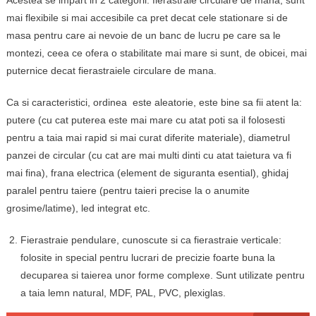
mai flexibile si mai accesibile ca pret decat cele stationare si de
masa pentru care ai nevoie de un banc de lucru pe care sa le
montezi, ceea ce ofera o stabilitate mai mare si sunt, de obicei, mai
puternice decat fierastraiele circulare de mana.
Ca si caracteristici, ordinea este aleatorie, este bine sa fii atent la:
putere (cu cat puterea este mai mare cu atat poti sa il folosesti
pentru a taia mai rapid si mai curat diferite materiale), diametrul
panzei de circular (cu cat are mai multi dinti cu atat taietura va fi
mai fina), frana electrica (element de siguranta esential), ghidaj
paralel pentru taiere (pentru taieri precise la o anumite
grosime/latime), led integrat etc.
Fierastraie pendulare, cunoscute si ca fierastraie verticale:
folosite in special pentru lucrari de precizie foarte buna la
decuparea si taierea unor forme complexe. Sunt utilizate pentru
a taia lemn natural, MDF, PAL, PVC, plexiglas.