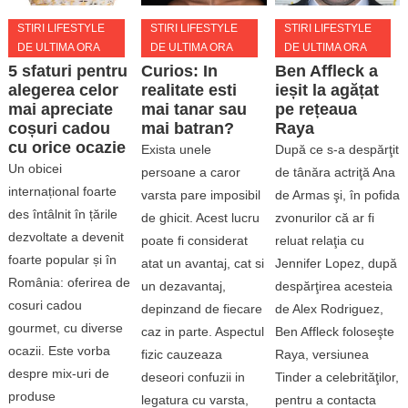
STIRI LIFESTYLE
STIRI LIFESTYLE
STIRI LIFESTYLE
DE ULTIMA ORA
DE ULTIMA ORA
DE ULTIMA ORA
5 sfaturi pentru
Curios: In
Ben Affleck a
alegerea celor
realitate esti
ieșit la agățat
mai apreciate
mai tanar sau
pe rețeaua
coșuri cadou
mai batran?
Raya
cu orice ocazie
Exista unele
După ce s-a despărţit
Un obicei
persoane a caror
de tânăra actriţă Ana
internațional foarte
varsta pare imposibil
de Armas şi, în pofida
des întâlnit în țările
de ghicit. Acest lucru
zvonurilor că ar fi
dezvoltate a devenit
poate fi considerat
reluat relaţia cu
foarte popular și în
atat un avantaj, cat si
Jennifer Lopez, după
România: oferirea de
un dezavantaj,
despărţirea acesteia
cosuri cadou
depinzand de fiecare
de Alex Rodriguez,
gourmet, cu diverse
caz in parte. Aspectul
Ben Affleck foloseşte
ocazii. Este vorba
fizic cauzeaza
Raya, versiunea
despre mix-uri de
deseori confuzii in
Tinder a celebrităţilor,
produse
legatura cu varsta,
pentru a contacta