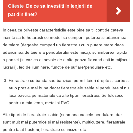
Citeste
De ce sa investiti in lenjerii de
pat din finet?
In ceea ce priveste caracteristicile este bine sa tii cont de cateva
inainte sa te hotarasti ce model sa cumperi: puterea si adancimea
de taiere (degeaba cumperi un fierastrau cu o putere mare daca
adancimea de taiere a pendularului este mica), schimbarea rapida
a panzei (in caz ca ai nevoie de o alta panza fix cand esti in mijlocul
lucrarii), led de iluminare, functie de suflare/pendulare etc.
Fierastraie cu banda sau banzice: permit taieri drepte si curbe si
au o prezie mai buna decat fierastraiele sabie si pendulare si nu
lasa bavura pe materiale ca alte tipuri fierastraie. Se folosesc
pentru a taia lemn, metal si PVC.
Alte tipuri de fierastraie: sabie (seamana cu cele pendulare, dar
sunt mult mai puternice si mai resistente), multicuttere, fierastraie
pentru taiat busteni, fierastraie cu incizor etc.