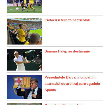
Ciolacu ii felicita pe tricolori
Simona Halep se destainuie
Presedintele Barca, inculpat in
scandalul de arbitraj care zguduie
Spania