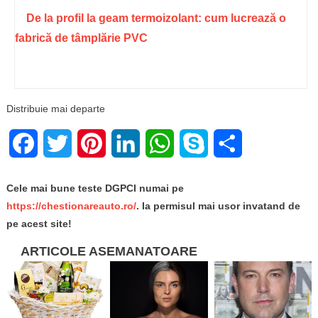
De la profil la geam termoizolant: cum lucrează o
fabrică de tâmplărie PVC
Distribuie mai departe
Facebook
Twitter
Pinterest
LinkedIn
WhatsApp
Skype
Share
Cele mai bune teste DGPCI numai pe
https://chestionareauto.ro/
. Ia permisul mai usor invatand de
pe acest site!
ARTICOLE ASEMANATOARE