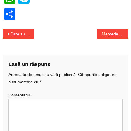
Share
Navigare
Care sunt cele mai scumpe orașe din lume
Mercedesul comisarului Moldovan, vândut la licitație
în
articole
Lasă un răspuns
Adresa ta de email nu va fi publicată.
Câmpurile obligatorii
sunt marcate cu
*
Comentariu
*