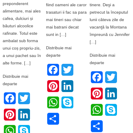
preponderent
fiind oameni ale caror
tinere. Deşi a
alimentare, mai ales
trasaturi ii fac sa para
petrecut la începutul
cafea, dulciuri și
mai tineri sau chiar
lunii câteva zile de
băuturi alcoolice
mai batrani decat
vacanţă la Montana
rafinate. Totul este
sunt in […]
împreună cu Jennifer
ambalat sub forma
[…]
Distribuie mai
unui coș propriu-zis,
departe
Distribuie mai
a unui pachet sau în
departe
alte forme. […]
Facebook
Twitter
Distribuie mai
Facebook
Twitter
departe
Pinterest
LinkedIn
Pinterest
LinkedI
Facebook
Twitter
WhatsApp
Skype
WhatsApp
Skype
Pinterest
LinkedIn
Share
Share
WhatsApp
Skype