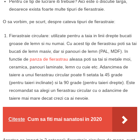
Pentru ce tip de lucrare iti trebuie? Aici este o discutie larga,
deoarece exista foarte multe tipuri de fierastraie.
O sa vorbim, pe scurt, despre cateva tipuri de fierastraie:
Fierastraie circulare: utilizate pentru a taia in linii drepte bucati
groase de lemn si nu numai. Cu acest tip de fierastrau poti sa tai
bucati de lemn masiv, dar si panouri de lemn (PAL, MDF). In
functie de
panza de fierastrau
aleasa poti sa tai si metale moi,
ceramica, panouri laminate, lemn cu cuie etc. Adancimea de
taiere a unui fierastrau circular poate fi setata la 45 grade
(pentru taieri inclinate) si la 90 grade (pentru taieri drepte). Este
recomandat sa alegi un fierastrau circular cu o adancime de
taiere mai mare decat crezi ca ai nevoie.
Citeste
Cum sa fiti mai sanatosi in 2020
Acestea se impart in 2 categorii: fierastraie circulare de mana, sunt